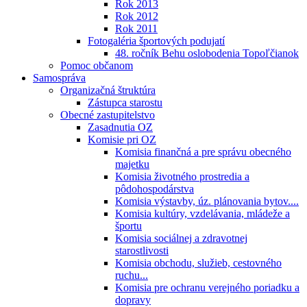
Rok 2013
Rok 2012
Rok 2011
Fotogaléria športových podujatí
48. ročník Behu oslobodenia Topoľčianok
Pomoc občanom
Samospráva
Organizačná štruktúra
Zástupca starostu
Obecné zastupitelstvo
Zasadnutia OZ
Komisie pri OZ
Komisia finančná a pre správu obecného
majetku
Komisia životného prostredia a
pôdohospodárstva
Komisia výstavby, úz. plánovania bytov....
Komisia kultúry, vzdelávania, mládeže a
športu
Komisia sociálnej a zdravotnej
starostlivosti
Komisia obchodu, služieb, cestovného
ruchu...
Komisia pre ochranu verejného poriadku a
dopravy