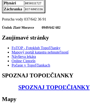
Plynári
0850111727
Záchranka
037/6905336
Porucha vody 037/642 36 91
Útulok Zlaté Moravce 0949/642 682
Zaujímavé stránky
FoTOP - Fotoklub Topoľčianky
Mapový portál katastra nehnuteľností
Návšteva lekára
Online Cintorín
Počasie v Topoľčiankach
SPOZNAJ TOPOĽČIANKY
SPOZNAJ TOPOĽČIANKY
Mapy