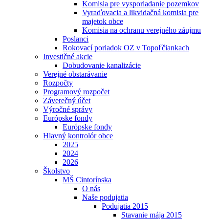
Komisia pre vysporiadanie pozemkov
Vyraďovacia a likvidačná komisia pre
majetok obce
Komisia na ochranu verejného záujmu
Poslanci
Rokovací poriadok OZ v Topoľčiankach
Investičné akcie
Dobudovanie kanalizácie
Verejné obstarávanie
Rozpočty
Programový rozpočet
Záverečný účet
Výročné správy
Európske fondy
Európske fondy
Hlavný kontrolór obce
2025
2024
2026
Školstvo
MŠ Cintorínska
O nás
Naše podujatia
Podujatia 2015
Stavanie mája 2015