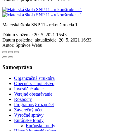
Materská škola SNP 11 - rekonštrukcia 1
Dátum vloženia:
20. 5. 2021 15:43
Dátum poslednej aktualizácie:
20. 5. 2021 16:33
Autor:
Správce Webu
Samospráva
Organizačná štruktúra
Obecné zastupitelstvo
Investičné akcie
Verejné obstarávanie
Rozpočty
Programový rozpočet
Záverečný účet
Výročné správy
Európske fondy
Európske fondy
Hlavný kontrolór obce