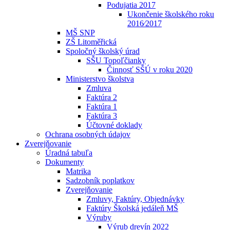
Podujatia 2017
Ukončenie školského roku
2016⁄2017
MŠ SNP
ZŠ Litoměřická
Spoločný školský úrad
SŠU Topoľčianky
Činnosť SŠÚ v roku 2020
Ministerstvo školstva
Zmluva
Faktúra 2
Faktúra 1
Faktúra 3
Účtovné doklady
Ochrana osobných údajov
Zverejňovanie
Úradná tabuľa
Dokumenty
Matrika
Sadzobník poplatkov
Zverejňovanie
Zmluvy, Faktúry, Objednávky
Faktúry Školská jedáleň MŠ
Výruby
Výrub drevín 2022