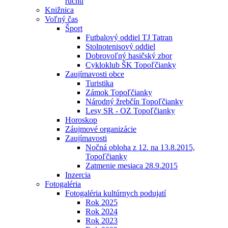
ruchu
Knižnica
Voľný čas
Šport
Futbalový oddiel TJ Tatran
Stolnotenisový oddiel
Dobrovoľný hasičský zbor
Cykloklub ŠK Topoľčianky
Zaujímavosti obce
Turistika
Zámok Topoľčianky
Národný žrebčín Topoľčianky
Lesy SR - OZ Topoľčianky
Horoskop
Záujmové organizácie
Zaujímavosti
Nočná obloha z 12. na 13.8.2015,
Topoľčianky
Zatmenie mesiaca 28.9.2015
Inzercia
Fotogaléria
Fotogaléria kultúrnych podujatí
Rok 2025
Rok 2024
Rok 2023