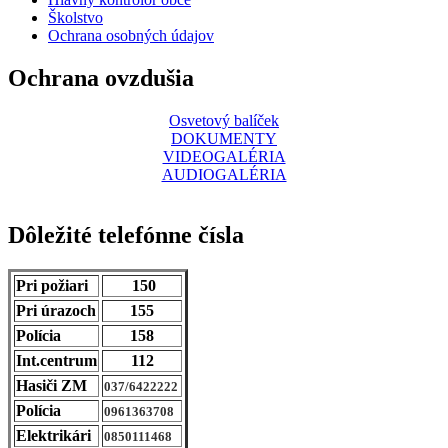
Školstvo
Ochrana osobných údajov
Ochrana ovzdušia
Osvetový balíček
DOKUMENTY
VIDEOGALÉRIA
AUDIOGALÉRIA
Dôležité telefónne čísla
Pri požiari
150
Pri úrazoch
155
Polícia
158
Int.centrum
112
Hasiči ZM
037/6422222
Polícia
0961363708
Elektrikári
0850111468