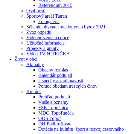
Referendum 2015
Osobnosti
Športový areál Tatran
Fotogaléria
Sčítanie obyvateľov, domov a bytov 2021
Zvoz odpadu
Videoprezentácia obce
Užitočné informácie
Projekty a granty
Video TV NITRIČKA
Život v obci
Aktuality
Obecný rozhlas
Kalendár podujatí
Úspechy a zaujímavosti
Pomoc obetiam trestných činov
Kultúra
Prehľad podujatí
Vinše a oznamy
FSK Topoľnica
MDO Topoľanček
ODS Topoľ
DH Podhrušovan
Dotácie na kultúru, šport a rozvoj cestovného