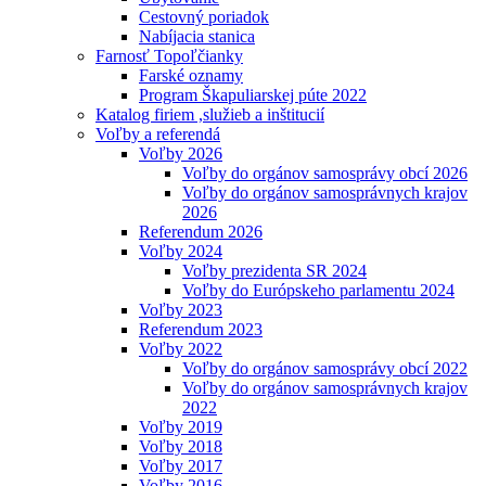
Cestovný poriadok
Nabíjacia stanica
Farnosť Topoľčianky
Farské oznamy
Program Škapuliarskej púte 2022
Katalog firiem ,služieb a inštitucií
Voľby a referendá
Voľby 2026
Voľby do orgánov samosprávy obcí 2026
Voľby do orgánov samosprávnych krajov
2026
Referendum 2026
Voľby 2024
Voľby prezidenta SR 2024
Voľby do Európskeho parlamentu 2024
Voľby 2023
Referendum 2023
Voľby 2022
Voľby do orgánov samosprávy obcí 2022
Voľby do orgánov samosprávnych krajov
2022
Voľby 2019
Voľby 2018
Voľby 2017
Voľby 2016