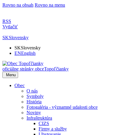
Rovno na obsah
Rovno na menu
RSS
Vytlačiť
SK
Slovensky
SK
Slovensky
EN
English
oficiálne stránky obce
Topoľčianky
Menu
Obec
O nás
Symboly
História
Fotogaléria - významné udalosti obce
Noviny
Infraštruktúra
CIZS
Firmy a služby
Ubytovanie