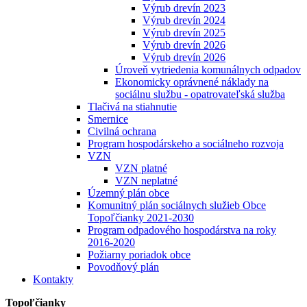
Výrub drevín 2023
Výrub drevín 2024
Výrub drevín 2025
Výrub drevín 2026
Výrub drevín 2026
Úroveň vytriedenia komunálnych odpadov
Ekonomicky oprávnené náklady na
sociálnu službu - opatrovateľská služba
Tlačivá na stiahnutie
Smernice
Civilná ochrana
Program hospodárskeho a sociálneho rozvoja
VZN
VZN platné
VZN neplatné
Územný plán obce
Komunitný plán sociálnych služieb Obce
Topoľčianky 2021-2030
Program odpadového hospodárstva na roky
2016-2020
Požiarny poriadok obce
Povodňový plán
Kontakty
Topoľčianky