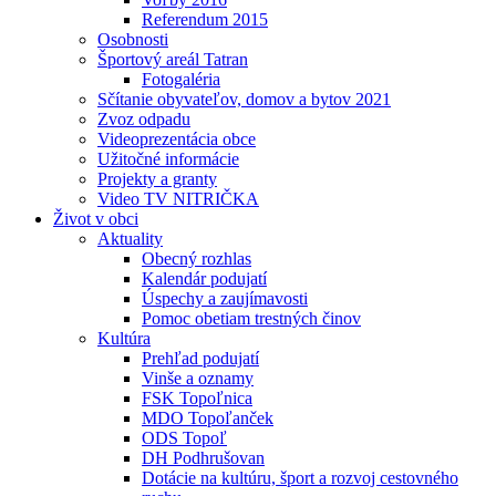
Referendum 2015
Osobnosti
Športový areál Tatran
Fotogaléria
Sčítanie obyvateľov, domov a bytov 2021
Zvoz odpadu
Videoprezentácia obce
Užitočné informácie
Projekty a granty
Video TV NITRIČKA
Život v obci
Aktuality
Obecný rozhlas
Kalendár podujatí
Úspechy a zaujímavosti
Pomoc obetiam trestných činov
Kultúra
Prehľad podujatí
Vinše a oznamy
FSK Topoľnica
MDO Topoľanček
ODS Topoľ
DH Podhrušovan
Dotácie na kultúru, šport a rozvoj cestovného