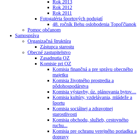
Rok 2013
Rok 2012
Rok 2011
Fotogaléria športových podujatí
48. ročník Behu oslobodenia Topoľčianok
Pomoc občanom
Samospráva
Organizačná štruktúra
Zástupca starostu
Obecné zastupitelstvo
Zasadnutia OZ
Komisie pri OZ
Komisia finančná a pre správu obecného
majetku
Komisia životného prostredia a
pôdohospodárstva
Komisia výstavby, úz. plánovania bytov....
Komisia kultúry, vzdelávania, mládeže a
športu
Komisia sociálnej a zdravotnej
starostlivosti
Komisia obchodu, služieb, cestovného
ruchu...
Komisia pre ochranu verejného poriadku a
dopravy