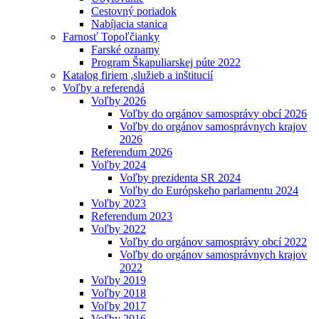
Cestovný poriadok
Nabíjacia stanica
Farnosť Topoľčianky
Farské oznamy
Program Škapuliarskej púte 2022
Katalog firiem ,služieb a inštitucií
Voľby a referendá
Voľby 2026
Voľby do orgánov samosprávy obcí 2026
Voľby do orgánov samosprávnych krajov
2026
Referendum 2026
Voľby 2024
Voľby prezidenta SR 2024
Voľby do Európskeho parlamentu 2024
Voľby 2023
Referendum 2023
Voľby 2022
Voľby do orgánov samosprávy obcí 2022
Voľby do orgánov samosprávnych krajov
2022
Voľby 2019
Voľby 2018
Voľby 2017
Voľby 2016