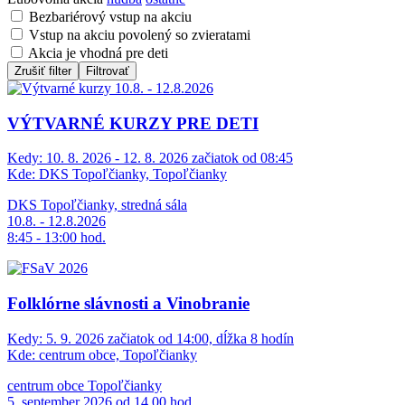
Bezbariérový vstup na akciu
Vstup na akciu povolený so zvieratami
Akcia je vhodná pre deti
Zrušiť filter
Filtrovať
VÝTVARNÉ KURZY PRE DETI
Kedy:
10. 8. 2026 - 12. 8. 2026 začiatok od 08:45
Kde:
DKS Topoľčianky, Topoľčianky
DKS Topoľčianky, stredná sála
10.8. - 12.8.2026
8:45 - 13:00 hod.
Folklórne slávnosti a Vinobranie
Kedy:
5. 9. 2026 začiatok od 14:00, dĺžka 8 hodín
Kde:
centrum obce, Topoľčianky
centrum obce Topoľčianky
5. september 2026 od 14.00 hod.