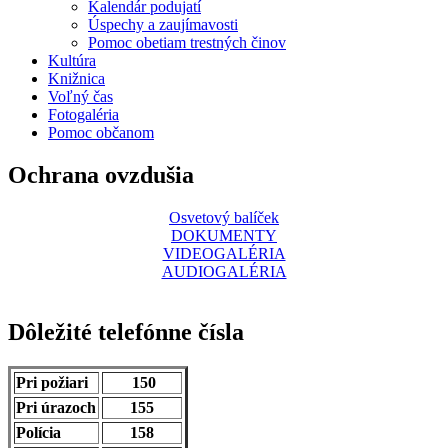
Kalendár podujatí
Úspechy a zaujímavosti
Pomoc obetiam trestných činov
Kultúra
Knižnica
Voľný čas
Fotogaléria
Pomoc občanom
Ochrana ovzdušia
Osvetový balíček
DOKUMENTY
VIDEOGALÉRIA
AUDIOGALÉRIA
Dôležité telefónne čísla
Pri požiari
150
Pri úrazoch
155
Polícia
158