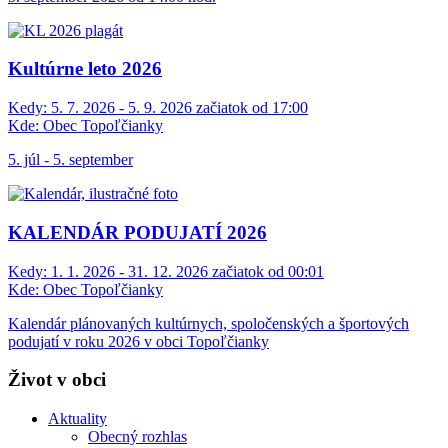
Kultúrne leto 2026
Kedy:
5. 7. 2026 - 5. 9. 2026 začiatok od 17:00
Kde:
Obec Topoľčianky
5. júl - 5. september
KALENDÁR PODUJATÍ 2026
Kedy:
1. 1. 2026 - 31. 12. 2026 začiatok od 00:01
Kde:
Obec Topoľčianky
Kalendár plánovaných kultúrnych, spoločenských a športových
podujatí v roku 2026 v obci Topoľčianky
Život v obci
Aktuality
Obecný rozhlas