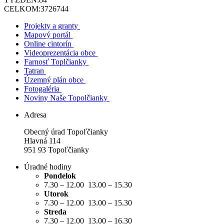
CELKOM:
3726744
Projekty a granty
Mapový portál
Online cintorín
Videoprezentácia obce
Farnosť Toplčianky
Tatran
Územný plán obce
Fotogaléria
Noviny Naše Topolčianky
Adresa
Obecný úrad Topoľčianky
Hlavná 114
951 93 Topoľčianky
Úradné hodiny
Pondelok
7.30 – 12.00 13.00 – 15.30
Utorok
7.30 – 12.00 13.00 – 15.30
Streda
7.30 – 12.00 13.00 – 16.30