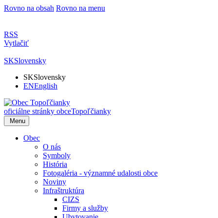
Rovno na obsah
Rovno na menu
RSS
Vytlačiť
SK
Slovensky
SK
Slovensky
EN
English
oficiálne stránky obce
Topoľčianky
Menu
Obec
O nás
Symboly
História
Fotogaléria - významné udalosti obce
Noviny
Infraštruktúra
CIZS
Firmy a služby
Ubytovanie