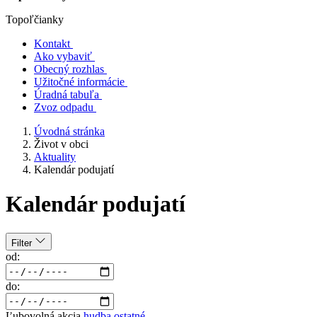
Topoľčianky
Kontakt
Ako vybaviť
Obecný rozhlas
Užitočné informácie
Úradná tabuľa
Zvoz odpadu
Úvodná stránka
Život v obci
Aktuality
Kalendár podujatí
Kalendár podujatí
Filter
od:
do:
Ľubovolná akcia
hudba
ostatné