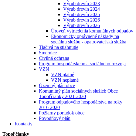
Výrub drevín 2023
Výrub drevín 2024
Výrub drevín 2025
Výrub drevín 2026
Výrub drevín 2026
Úroveň vytriedenia komunálnych odpadov
Ekonomicky oprávnené náklady na
sociálnu službu - opatrovateľská služba
Tlačivá na stiahnutie
Smernice
Civilná ochrana
Program hospodárskeho a sociálneho rozvoja
VZN
VZN platné
VZN neplatné
Územný plán obce
Komunitný plán sociálnych služieb Obce
Topoľčianky 2021-2030
Program odpadového hospodárstva na roky
2016-2020
Požiarny poriadok obce
Povodňový plán
Kontakty
Topoľčianky