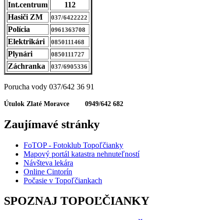
Int.centrum
112
Hasiči ZM
037/6422222
Polícia
0961363708
Elektrikári
0850111468
Plynári
0850111727
Záchranka
037/6905336
Porucha vody 037/642 36 91
Útulok Zlaté Moravce 0949/642 682
Zaujímavé stránky
FoTOP - Fotoklub Topoľčianky
Mapový portál katastra nehnuteľností
Návšteva lekára
Online Cintorín
Počasie v Topoľčiankach
SPOZNAJ TOPOĽČIANKY