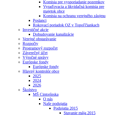
Komisia pre vysporiadanie pozemkov
Vyraďovacia a likvidačná komisia pre
majetok obce
Komisia na ochranu verejného záujmu
Poslanci
Rokovací poriadok OZ v Topoľčiankach
Investičné akcie
Dobudovanie kanalizácie
Verejné obstarávanie
Rozpočty
Programový rozpočet
Záverečný účet
Výročné správy
Európske fondy
Európske fondy
Hlavný kontrolór obce
2025
2024
2026
Školstvo
MŠ Cintorínska
O nás
Naše podujatia
Podujatia 2015
Stavanie mája 2015