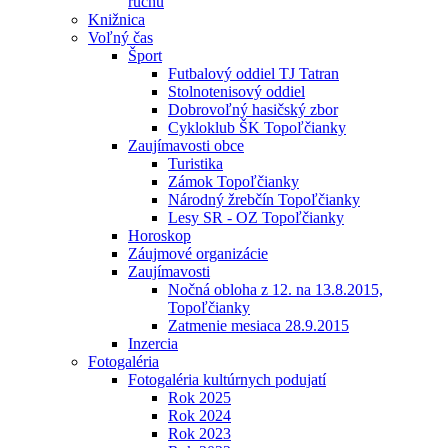
ruchu
Knižnica
Voľný čas
Šport
Futbalový oddiel TJ Tatran
Stolnotenisový oddiel
Dobrovoľný hasičský zbor
Cykloklub ŠK Topoľčianky
Zaujímavosti obce
Turistika
Zámok Topoľčianky
Národný žrebčín Topoľčianky
Lesy SR - OZ Topoľčianky
Horoskop
Záujmové organizácie
Zaujímavosti
Nočná obloha z 12. na 13.8.2015,
Topoľčianky
Zatmenie mesiaca 28.9.2015
Inzercia
Fotogaléria
Fotogaléria kultúrnych podujatí
Rok 2025
Rok 2024
Rok 2023