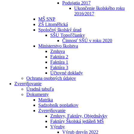
Podujatia 2017
Ukončenie školského roku
2016⁄2017
MŠ SNP
ZŠ Litoměřická
Spoločný školský úrad
SŠU Topoľčianky
Činnosť SŠÚ v roku 2020
Ministerstvo školstva
Zmluva
Faktúra 2
Faktúra 1
Faktúra 3
Účtovné doklady
Ochrana osobných údajov
Zverejňovanie
Úradná tabuľa
Dokumenty
Matrika
Sadzobník poplatkov
Zverejňovanie
Zmluvy, Faktúry, Objednávky
Faktúry Školská jedáleň MŠ
Výruby
Výrub drevín 2022