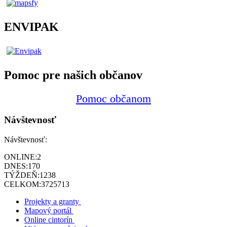
ENVIPAK
Pomoc pre našich občanov
Pomoc občanom
Návštevnosť
Návštevnosť:
ONLINE:
2
DNES:
170
TÝŽDEŇ:
1238
CELKOM:
3725713
Projekty a granty
Mapový portál
Online cintorín