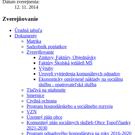
Dátum zverejnenia:
12. 11. 2014
Zverejňovanie
Úradná tabuľa
Dokumenty
Matrika
Sadzobník poplatkov
Zverejňovanie
Zmluvy, Faktúry, Objednávky
Faktúry Školská jedáleň MŠ
Výruby
Úroveň vytriedenia komunálnych odpadov
Ekonomicky oprávnené náklady na sociálnu
službu - opatrovateľská služba
Tlačivá na stiahnutie
Smernice
Civilná ochrana
Program hospodárskeho a sociálneho rozvoja
VZN
Územný plán obce
Komunitný plán sociálnych služieb Obce Topoľčianky
2021-2030
Program odpadového hospodárstva na roky 2016-2020