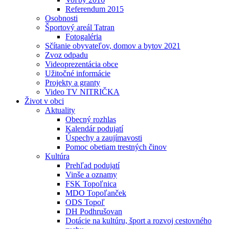
Referendum 2015
Osobnosti
Športový areál Tatran
Fotogaléria
Sčítanie obyvateľov, domov a bytov 2021
Zvoz odpadu
Videoprezentácia obce
Užitočné informácie
Projekty a granty
Video TV NITRIČKA
Život v obci
Aktuality
Obecný rozhlas
Kalendár podujatí
Úspechy a zaujímavosti
Pomoc obetiam trestných činov
Kultúra
Prehľad podujatí
Vinše a oznamy
FSK Topoľnica
MDO Topoľanček
ODS Topoľ
DH Podhrušovan
Dotácie na kultúru, šport a rozvoj cestovného