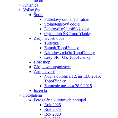
ruchu
Knižnica
Voľný čas
Šport
Futbalový oddiel TJ Tatran
Stolnotenisový oddiel
Dobrovoľný hasičský zbor
Cykloklub ŠK Topoľčianky
Zaujímavosti obce
Turistika
Zámok Topoľčianky
Národný žrebčín Topoľčianky
Lesy SR - OZ Topoľčianky
Horoskop
Záujmové organizácie
Zaujímavosti
Nočná obloha z 12. na 13.8.2015,
Topoľčianky
Zatmenie mesiaca 28.9.2015
Inzercia
Fotogaléria
Fotogaléria kultúrnych podujatí
Rok 2025
Rok 2024
Rok 2023