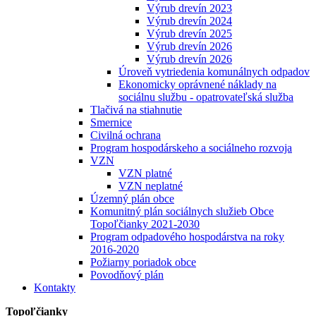
Výrub drevín 2023
Výrub drevín 2024
Výrub drevín 2025
Výrub drevín 2026
Výrub drevín 2026
Úroveň vytriedenia komunálnych odpadov
Ekonomicky oprávnené náklady na
sociálnu službu - opatrovateľská služba
Tlačivá na stiahnutie
Smernice
Civilná ochrana
Program hospodárskeho a sociálneho rozvoja
VZN
VZN platné
VZN neplatné
Územný plán obce
Komunitný plán sociálnych služieb Obce
Topoľčianky 2021-2030
Program odpadového hospodárstva na roky
2016-2020
Požiarny poriadok obce
Povodňový plán
Kontakty
Topoľčianky