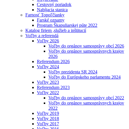
Cestovný poriadok
Nabíjacia stanica
Farnosť Topoľčianky
Farské oznamy
Program Škapuliarskej púte 2022
Katalog firiem ,služieb a inštitucií
Voľby a referendá
Voľby 2026
Voľby do orgánov samosprávy obcí 2026
Voľby do orgánov samosprávnych krajov
2026
Referendum 2026
Voľby 2024
Voľby prezidenta SR 2024
Voľby do Európskeho parlamentu 2024
Voľby 2023
Referendum 2023
Voľby 2022
Voľby do orgánov samosprávy obcí 2022
Voľby do orgánov samosprávnych krajov
2022
Voľby 2019
Voľby 2018
Voľby 2017
Voľby 2016