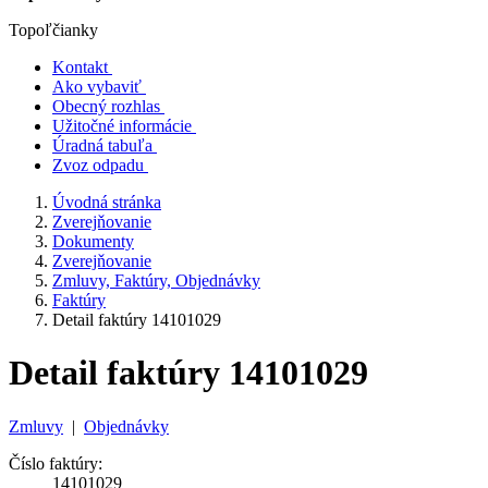
Topoľčianky
Kontakt
Ako vybaviť
Obecný rozhlas
Užitočné informácie
Úradná tabuľa
Zvoz odpadu
Úvodná stránka
Zverejňovanie
Dokumenty
Zverejňovanie
Zmluvy, Faktúry, Objednávky
Faktúry
Detail faktúry 14101029
Detail faktúry 14101029
Zmluvy
|
Objednávky
Číslo faktúry:
14101029