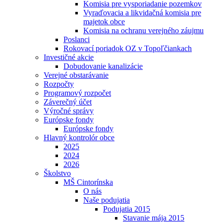
Komisia pre vysporiadanie pozemkov
Vyraďovacia a likvidačná komisia pre
majetok obce
Komisia na ochranu verejného záujmu
Poslanci
Rokovací poriadok OZ v Topoľčiankach
Investičné akcie
Dobudovanie kanalizácie
Verejné obstarávanie
Rozpočty
Programový rozpočet
Záverečný účet
Výročné správy
Európske fondy
Európske fondy
Hlavný kontrolór obce
2025
2024
2026
Školstvo
MŠ Cintorínska
O nás
Naše podujatia
Podujatia 2015
Stavanie mája 2015