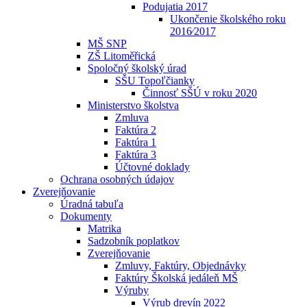
Podujatia 2017
Ukončenie školského roku
2016⁄2017
MŠ SNP
ZŠ Litoměřická
Spoločný školský úrad
SŠU Topoľčianky
Činnosť SŠÚ v roku 2020
Ministerstvo školstva
Zmluva
Faktúra 2
Faktúra 1
Faktúra 3
Účtovné doklady
Ochrana osobných údajov
Zverejňovanie
Úradná tabuľa
Dokumenty
Matrika
Sadzobník poplatkov
Zverejňovanie
Zmluvy, Faktúry, Objednávky
Faktúry Školská jedáleň MŠ
Výruby
Výrub drevín 2022