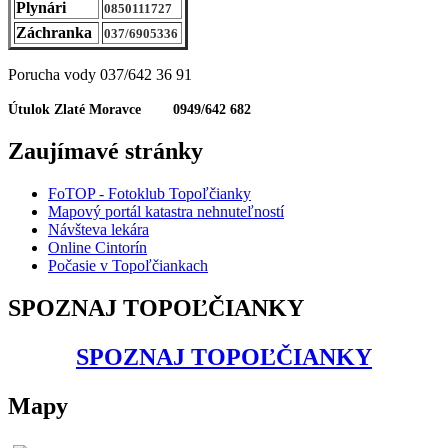
Plynári
0850111727
Záchranka
037/6905336
Porucha vody 037/642 36 91
Útulok Zlaté Moravce 0949/642 682
Zaujímavé stránky
FoTOP - Fotoklub Topoľčianky
Mapový portál katastra nehnuteľností
Návšteva lekára
Online Cintorín
Počasie v Topoľčiankach
SPOZNAJ TOPOĽČIANKY
SPOZNAJ TOPOĽČIANKY
Mapy