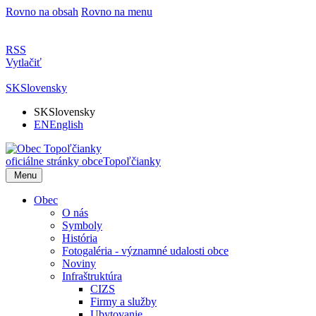
Rovno na obsah
Rovno na menu
RSS
Vytlačiť
SK
Slovensky
SK
Slovensky
EN
English
oficiálne stránky obce
Topoľčianky
Menu
Obec
O nás
Symboly
História
Fotogaléria - významné udalosti obce
Noviny
Infraštruktúra
CIZS
Firmy a služby
Ubytovanie