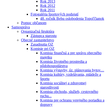
Rok 2013
Rok 2012
Rok 2011
Fotogaléria športových podujatí
48. ročník Behu oslobodenia Topoľčianok
Pomoc občanom
Samospráva
Organizačná štruktúra
Zástupca starostu
Obecné zastupitelstvo
Zasadnutia OZ
Komisie pri OZ
Komisia finančná a pre správu obecného
majetku
Komisia životného prostredia a
pôdohospodárstva
Komisia výstavby, úz. plánovania bytov....
Komisia kultúry, vzdelávania, mládeže a
športu
Komisia sociálnej a zdravotnej
starostlivosti
Komisia obchodu, služieb, cestovného
ruchu...
Komisia pre ochranu verejného poriadku a
dopravy