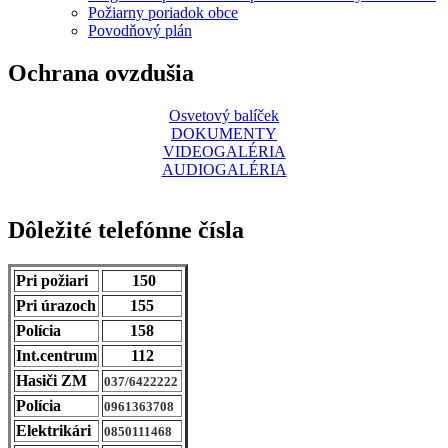
Požiarny poriadok obce
Povodňový plán
Ochrana ovzdušia
Osvetový balíček
DOKUMENTY
VIDEOGALÉRIA
AUDIOGALÉRIA
Dôležité telefónne čísla
Pri požiari
150
Pri úrazoch
155
Polícia
158
Int.centrum
112
Hasiči ZM
037/6422222
Polícia
0961363708
Elektrikári
0850111468