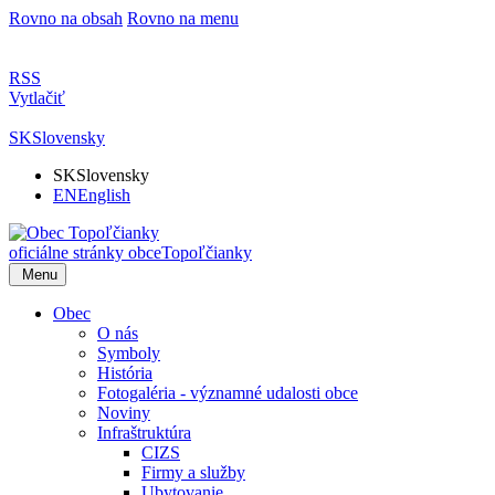
Rovno na obsah
Rovno na menu
RSS
Vytlačiť
SK
Slovensky
SK
Slovensky
EN
English
oficiálne stránky obce
Topoľčianky
Menu
Obec
O nás
Symboly
História
Fotogaléria - významné udalosti obce
Noviny
Infraštruktúra
CIZS
Firmy a služby
Ubytovanie