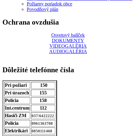
Požiarny poriadok obce
Povodňový plán
Ochrana ovzdušia
Osvetový balíček
DOKUMENTY
VIDEOGALÉRIA
AUDIOGALÉRIA
Dôležité telefónne čísla
Pri požiari
150
Pri úrazoch
155
Polícia
158
Int.centrum
112
Hasiči ZM
037/6422222
Polícia
0961363708
Elektrikári
0850111468