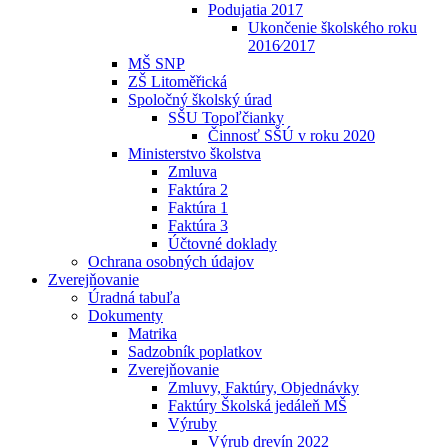
Podujatia 2017
Ukončenie školského roku
2016⁄2017
MŠ SNP
ZŠ Litoměřická
Spoločný školský úrad
SŠU Topoľčianky
Činnosť SŠÚ v roku 2020
Ministerstvo školstva
Zmluva
Faktúra 2
Faktúra 1
Faktúra 3
Účtovné doklady
Ochrana osobných údajov
Zverejňovanie
Úradná tabuľa
Dokumenty
Matrika
Sadzobník poplatkov
Zverejňovanie
Zmluvy, Faktúry, Objednávky
Faktúry Školská jedáleň MŠ
Výruby
Výrub drevín 2022