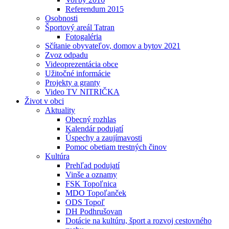
Referendum 2015
Osobnosti
Športový areál Tatran
Fotogaléria
Sčítanie obyvateľov, domov a bytov 2021
Zvoz odpadu
Videoprezentácia obce
Užitočné informácie
Projekty a granty
Video TV NITRIČKA
Život v obci
Aktuality
Obecný rozhlas
Kalendár podujatí
Úspechy a zaujímavosti
Pomoc obetiam trestných činov
Kultúra
Prehľad podujatí
Vinše a oznamy
FSK Topoľnica
MDO Topoľanček
ODS Topoľ
DH Podhrušovan
Dotácie na kultúru, šport a rozvoj cestovného