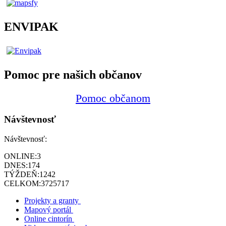
ENVIPAK
Pomoc pre našich občanov
Pomoc občanom
Návštevnosť
Návštevnosť:
ONLINE:
3
DNES:
174
TÝŽDEŇ:
1242
CELKOM:
3725717
Projekty a granty
Mapový portál
Online cintorín