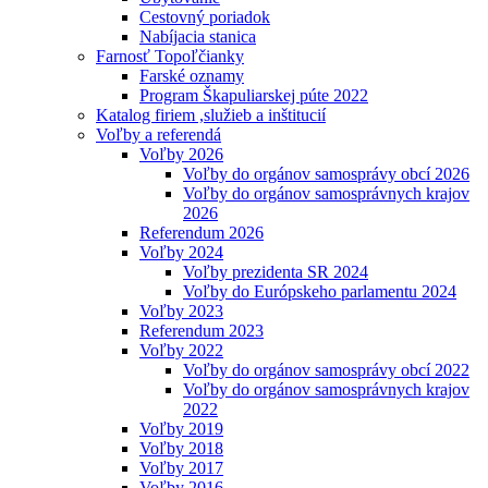
Cestovný poriadok
Nabíjacia stanica
Farnosť Topoľčianky
Farské oznamy
Program Škapuliarskej púte 2022
Katalog firiem ,služieb a inštitucií
Voľby a referendá
Voľby 2026
Voľby do orgánov samosprávy obcí 2026
Voľby do orgánov samosprávnych krajov
2026
Referendum 2026
Voľby 2024
Voľby prezidenta SR 2024
Voľby do Európskeho parlamentu 2024
Voľby 2023
Referendum 2023
Voľby 2022
Voľby do orgánov samosprávy obcí 2022
Voľby do orgánov samosprávnych krajov
2022
Voľby 2019
Voľby 2018
Voľby 2017
Voľby 2016