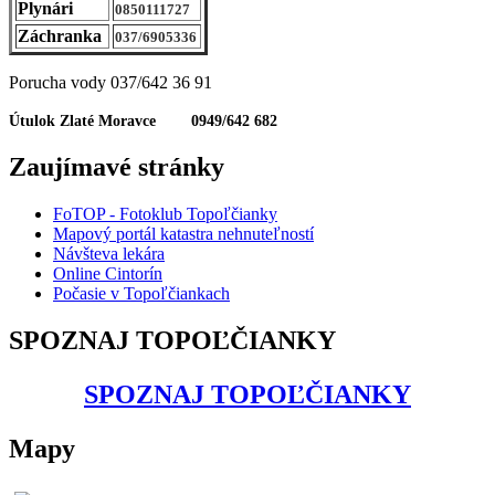
Plynári
0850111727
Záchranka
037/6905336
Porucha vody 037/642 36 91
Útulok Zlaté Moravce 0949/642 682
Zaujímavé stránky
FoTOP - Fotoklub Topoľčianky
Mapový portál katastra nehnuteľností
Návšteva lekára
Online Cintorín
Počasie v Topoľčiankach
SPOZNAJ TOPOĽČIANKY
SPOZNAJ TOPOĽČIANKY
Mapy