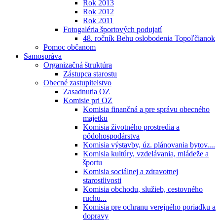
Rok 2013
Rok 2012
Rok 2011
Fotogaléria športových podujatí
48. ročník Behu oslobodenia Topoľčianok
Pomoc občanom
Samospráva
Organizačná štruktúra
Zástupca starostu
Obecné zastupitelstvo
Zasadnutia OZ
Komisie pri OZ
Komisia finančná a pre správu obecného
majetku
Komisia životného prostredia a
pôdohospodárstva
Komisia výstavby, úz. plánovania bytov....
Komisia kultúry, vzdelávania, mládeže a
športu
Komisia sociálnej a zdravotnej
starostlivosti
Komisia obchodu, služieb, cestovného
ruchu...
Komisia pre ochranu verejného poriadku a
dopravy