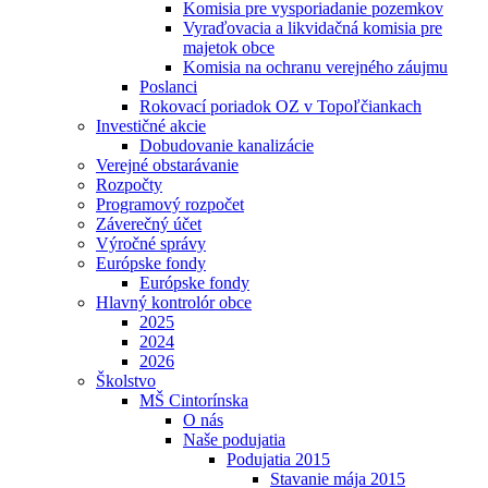
Komisia pre vysporiadanie pozemkov
Vyraďovacia a likvidačná komisia pre
majetok obce
Komisia na ochranu verejného záujmu
Poslanci
Rokovací poriadok OZ v Topoľčiankach
Investičné akcie
Dobudovanie kanalizácie
Verejné obstarávanie
Rozpočty
Programový rozpočet
Záverečný účet
Výročné správy
Európske fondy
Európske fondy
Hlavný kontrolór obce
2025
2024
2026
Školstvo
MŠ Cintorínska
O nás
Naše podujatia
Podujatia 2015
Stavanie mája 2015