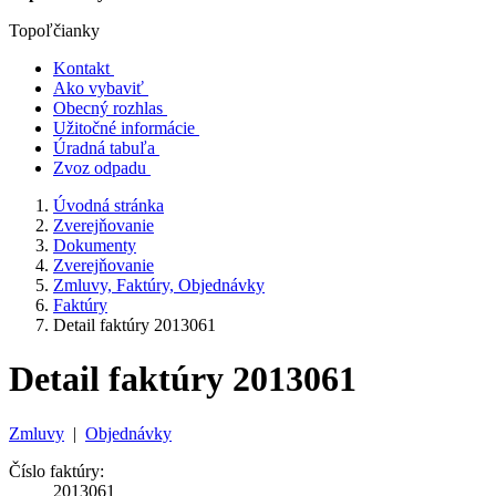
Topoľčianky
Kontakt
Ako vybaviť
Obecný rozhlas
Užitočné informácie
Úradná tabuľa
Zvoz odpadu
Úvodná stránka
Zverejňovanie
Dokumenty
Zverejňovanie
Zmluvy, Faktúry, Objednávky
Faktúry
Detail faktúry 2013061
Detail faktúry 2013061
Zmluvy
|
Objednávky
Číslo faktúry:
2013061