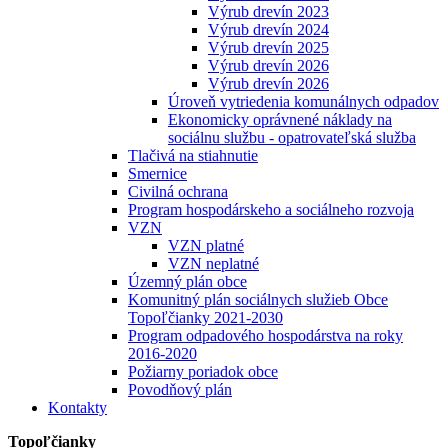
Výrub drevín 2023
Výrub drevín 2024
Výrub drevín 2025
Výrub drevín 2026
Výrub drevín 2026
Úroveň vytriedenia komunálnych odpadov
Ekonomicky oprávnené náklady na
sociálnu službu - opatrovateľská služba
Tlačivá na stiahnutie
Smernice
Civilná ochrana
Program hospodárskeho a sociálneho rozvoja
VZN
VZN platné
VZN neplatné
Územný plán obce
Komunitný plán sociálnych služieb Obce
Topoľčianky 2021-2030
Program odpadového hospodárstva na roky
2016-2020
Požiarny poriadok obce
Povodňový plán
Kontakty
Topoľčianky