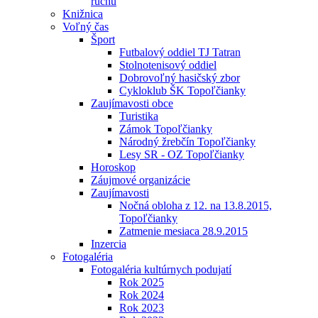
ruchu
Knižnica
Voľný čas
Šport
Futbalový oddiel TJ Tatran
Stolnotenisový oddiel
Dobrovoľný hasičský zbor
Cykloklub ŠK Topoľčianky
Zaujímavosti obce
Turistika
Zámok Topoľčianky
Národný žrebčín Topoľčianky
Lesy SR - OZ Topoľčianky
Horoskop
Záujmové organizácie
Zaujímavosti
Nočná obloha z 12. na 13.8.2015,
Topoľčianky
Zatmenie mesiaca 28.9.2015
Inzercia
Fotogaléria
Fotogaléria kultúrnych podujatí
Rok 2025
Rok 2024
Rok 2023