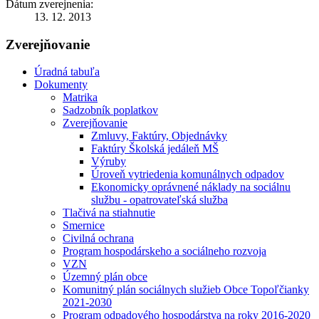
Dátum zverejnenia:
13. 12. 2013
Zverejňovanie
Úradná tabuľa
Dokumenty
Matrika
Sadzobník poplatkov
Zverejňovanie
Zmluvy, Faktúry, Objednávky
Faktúry Školská jedáleň MŠ
Výruby
Úroveň vytriedenia komunálnych odpadov
Ekonomicky oprávnené náklady na sociálnu
službu - opatrovateľská služba
Tlačivá na stiahnutie
Smernice
Civilná ochrana
Program hospodárskeho a sociálneho rozvoja
VZN
Územný plán obce
Komunitný plán sociálnych služieb Obce Topoľčianky
2021-2030
Program odpadového hospodárstva na roky 2016-2020