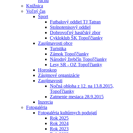
ruchu
Knižnica
Voľný čas
Šport
Futbalový oddiel TJ Tatran
Stolnotenisový oddiel
Dobrovoľný hasičský zbor
Cykloklub ŠK Topoľčianky
Zaujímavosti obce
Turistika
Zámok Topoľčianky
Národný žrebčín Topoľčianky
Lesy SR - OZ Topoľčianky
Horoskop
Záujmové organizácie
Zaujímavosti
Nočná obloha z 12. na 13.8.2015,
Topoľčianky
Zatmenie mesiaca 28.9.2015
Inzercia
Fotogaléria
Fotogaléria kultúrnych podujatí
Rok 2025
Rok 2024
Rok 2023