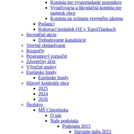
Komisia pre vysporiadanie pozemkov
Vyraďovacia a likvidačná komisia pre
majetok obce
Komisia na ochranu verejného záujmu
Poslanci
Rokovací poriadok OZ v Topoľčiankach
Investičné akcie
Dobudovanie kanalizácie
Verejné obstarávanie
Rozpočty
Programový rozpočet
Záverečný účet
Výročné správy
Európske fondy
Európske fondy
Hlavný kontrolór obce
2025
2024
2026
Školstvo
MŠ Cintorínska
O nás
Naše podujatia
Podujatia 2015
Stavanie mája 2015