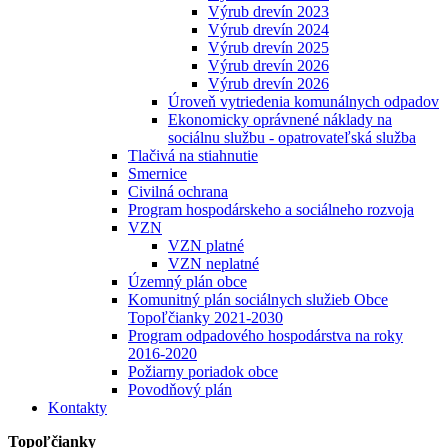
Výrub drevín 2023
Výrub drevín 2024
Výrub drevín 2025
Výrub drevín 2026
Výrub drevín 2026
Úroveň vytriedenia komunálnych odpadov
Ekonomicky oprávnené náklady na
sociálnu službu - opatrovateľská služba
Tlačivá na stiahnutie
Smernice
Civilná ochrana
Program hospodárskeho a sociálneho rozvoja
VZN
VZN platné
VZN neplatné
Územný plán obce
Komunitný plán sociálnych služieb Obce
Topoľčianky 2021-2030
Program odpadového hospodárstva na roky
2016-2020
Požiarny poriadok obce
Povodňový plán
Kontakty
Topoľčianky