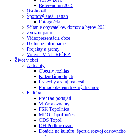
Referendum 2015
Osobnosti
Športový areál Tatran
Fotogaléria
Sčítanie obyvateľov, domov a bytov 2021
Zvoz odpadu
Videoprezentácia obce
Užitočné informácie
Projekty a granty
Video TV NITRIČKA
Život v obci
Aktuality
Obecný rozhlas
Kalendár podujatí
Úspechy a zaujímavosti
Pomoc obetiam trestných činov
Kultúra
Prehľad podujatí
Vinše a oznamy
FSK Topoľnica
MDO Topoľanček
ODS Topoľ
DH Podhrušovan
Dotácie na kultúru, šport a rozvoj cestovného