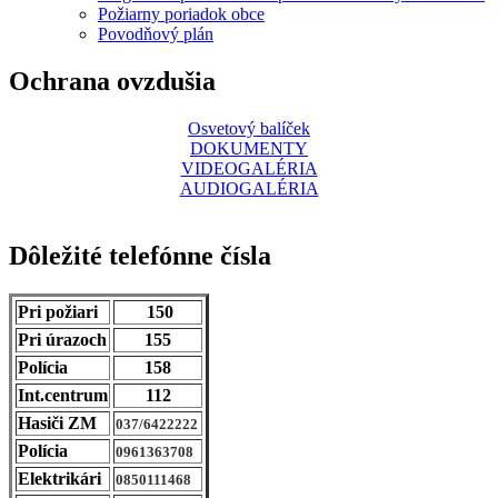
Požiarny poriadok obce
Povodňový plán
Ochrana ovzdušia
Osvetový balíček
DOKUMENTY
VIDEOGALÉRIA
AUDIOGALÉRIA
Dôležité telefónne čísla
Pri požiari
150
Pri úrazoch
155
Polícia
158
Int.centrum
112
Hasiči ZM
037/6422222
Polícia
0961363708
Elektrikári
0850111468