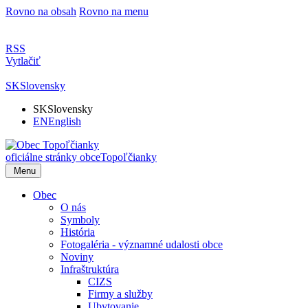
Rovno na obsah
Rovno na menu
RSS
Vytlačiť
SK
Slovensky
SK
Slovensky
EN
English
oficiálne stránky obce
Topoľčianky
Menu
Obec
O nás
Symboly
História
Fotogaléria - významné udalosti obce
Noviny
Infraštruktúra
CIZS
Firmy a služby
Ubytovanie