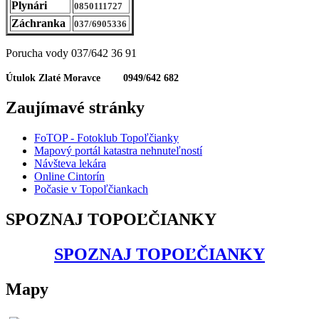
Plynári
0850111727
Záchranka
037/6905336
Porucha vody 037/642 36 91
Útulok Zlaté Moravce 0949/642 682
Zaujímavé stránky
FoTOP - Fotoklub Topoľčianky
Mapový portál katastra nehnuteľností
Návšteva lekára
Online Cintorín
Počasie v Topoľčiankach
SPOZNAJ TOPOĽČIANKY
SPOZNAJ TOPOĽČIANKY
Mapy