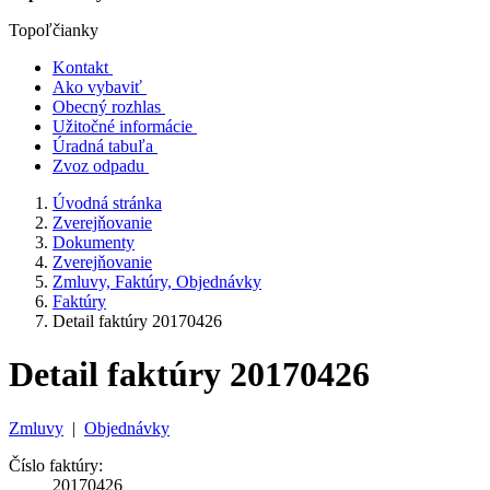
Topoľčianky
Kontakt
Ako vybaviť
Obecný rozhlas
Užitočné informácie
Úradná tabuľa
Zvoz odpadu
Úvodná stránka
Zverejňovanie
Dokumenty
Zverejňovanie
Zmluvy, Faktúry, Objednávky
Faktúry
Detail faktúry 20170426
Detail faktúry 20170426
Zmluvy
|
Objednávky
Číslo faktúry:
20170426