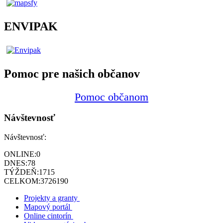
ENVIPAK
Pomoc pre našich občanov
Pomoc občanom
Návštevnosť
Návštevnosť:
ONLINE:
0
DNES:
78
TÝŽDEŇ:
1715
CELKOM:
3726190
Projekty a granty
Mapový portál
Online cintorín