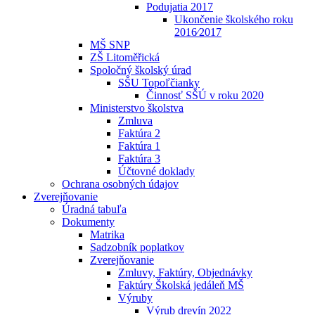
Podujatia 2017
Ukončenie školského roku
2016⁄2017
MŠ SNP
ZŠ Litoměřická
Spoločný školský úrad
SŠU Topoľčianky
Činnosť SŠÚ v roku 2020
Ministerstvo školstva
Zmluva
Faktúra 2
Faktúra 1
Faktúra 3
Účtovné doklady
Ochrana osobných údajov
Zverejňovanie
Úradná tabuľa
Dokumenty
Matrika
Sadzobník poplatkov
Zverejňovanie
Zmluvy, Faktúry, Objednávky
Faktúry Školská jedáleň MŠ
Výruby
Výrub drevín 2022