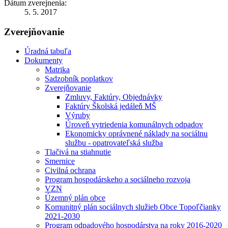
Dátum zverejnenia:
5. 5. 2017
Zverejňovanie
Úradná tabuľa
Dokumenty
Matrika
Sadzobník poplatkov
Zverejňovanie
Zmluvy, Faktúry, Objednávky
Faktúry Školská jedáleň MŠ
Výruby
Úroveň vytriedenia komunálnych odpadov
Ekonomicky oprávnené náklady na sociálnu
službu - opatrovateľská služba
Tlačivá na stiahnutie
Smernice
Civilná ochrana
Program hospodárskeho a sociálneho rozvoja
VZN
Územný plán obce
Komunitný plán sociálnych služieb Obce Topoľčianky
2021-2030
Program odpadového hospodárstva na roky 2016-2020