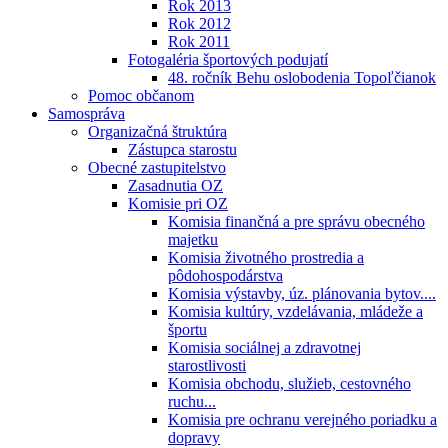
Rok 2013
Rok 2012
Rok 2011
Fotogaléria športových podujatí
48. ročník Behu oslobodenia Topoľčianok
Pomoc občanom
Samospráva
Organizačná štruktúra
Zástupca starostu
Obecné zastupitelstvo
Zasadnutia OZ
Komisie pri OZ
Komisia finančná a pre správu obecného
majetku
Komisia životného prostredia a
pôdohospodárstva
Komisia výstavby, úz. plánovania bytov....
Komisia kultúry, vzdelávania, mládeže a
športu
Komisia sociálnej a zdravotnej
starostlivosti
Komisia obchodu, služieb, cestovného
ruchu...
Komisia pre ochranu verejného poriadku a
dopravy