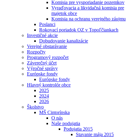
Komisia pre vysporiadanie pozemkov
Vyraďovacia a likvidačná komisia pre
majetok obce
Komisia na ochranu verejného záujmu
Poslanci
Rokovací poriadok OZ v Topoľčiankach
Investičné akcie
Dobudovanie kanalizácie
Verejné obstarávanie
Rozpočty
Programový rozpočet
Záverečný účet
Výročné správy
Európske fondy
Európske fondy
Hlavný kontrolór obce
2025
2024
2026
Školstvo
MŠ Cintorínska
O nás
Naše podujatia
Podujatia 2015
Stavanie mája 2015