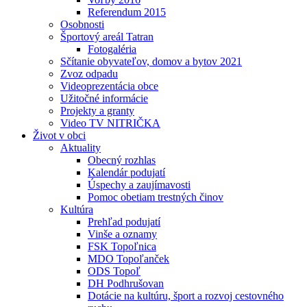
Referendum 2015
Osobnosti
Športový areál Tatran
Fotogaléria
Sčítanie obyvateľov, domov a bytov 2021
Zvoz odpadu
Videoprezentácia obce
Užitočné informácie
Projekty a granty
Video TV NITRIČKA
Život v obci
Aktuality
Obecný rozhlas
Kalendár podujatí
Úspechy a zaujímavosti
Pomoc obetiam trestných činov
Kultúra
Prehľad podujatí
Vinše a oznamy
FSK Topoľnica
MDO Topoľanček
ODS Topoľ
DH Podhrušovan
Dotácie na kultúru, šport a rozvoj cestovného