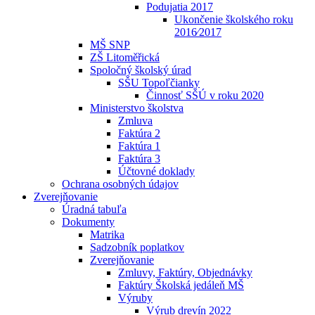
Podujatia 2017
Ukončenie školského roku
2016⁄2017
MŠ SNP
ZŠ Litoměřická
Spoločný školský úrad
SŠU Topoľčianky
Činnosť SŠÚ v roku 2020
Ministerstvo školstva
Zmluva
Faktúra 2
Faktúra 1
Faktúra 3
Účtovné doklady
Ochrana osobných údajov
Zverejňovanie
Úradná tabuľa
Dokumenty
Matrika
Sadzobník poplatkov
Zverejňovanie
Zmluvy, Faktúry, Objednávky
Faktúry Školská jedáleň MŠ
Výruby
Výrub drevín 2022