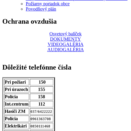
Požiarny poriadok obce
Povodňový plán
Ochrana ovzdušia
Osvetový balíček
DOKUMENTY
VIDEOGALÉRIA
AUDIOGALÉRIA
Dôležité telefónne čísla
Pri požiari
150
Pri úrazoch
155
Polícia
158
Int.centrum
112
Hasiči ZM
037/6422222
Polícia
0961363708
Elektrikári
0850111468