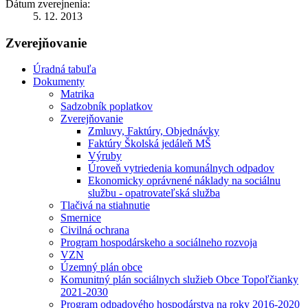
Dátum zverejnenia:
5. 12. 2013
Zverejňovanie
Úradná tabuľa
Dokumenty
Matrika
Sadzobník poplatkov
Zverejňovanie
Zmluvy, Faktúry, Objednávky
Faktúry Školská jedáleň MŠ
Výruby
Úroveň vytriedenia komunálnych odpadov
Ekonomicky oprávnené náklady na sociálnu
službu - opatrovateľská služba
Tlačivá na stiahnutie
Smernice
Civilná ochrana
Program hospodárskeho a sociálneho rozvoja
VZN
Územný plán obce
Komunitný plán sociálnych služieb Obce Topoľčianky
2021-2030
Program odpadového hospodárstva na roky 2016-2020