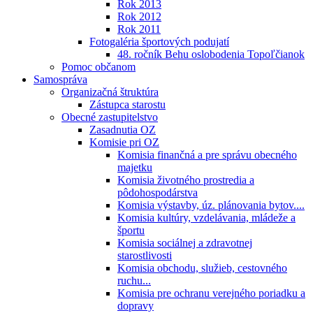
Rok 2013
Rok 2012
Rok 2011
Fotogaléria športových podujatí
48. ročník Behu oslobodenia Topoľčianok
Pomoc občanom
Samospráva
Organizačná štruktúra
Zástupca starostu
Obecné zastupitelstvo
Zasadnutia OZ
Komisie pri OZ
Komisia finančná a pre správu obecného
majetku
Komisia životného prostredia a
pôdohospodárstva
Komisia výstavby, úz. plánovania bytov....
Komisia kultúry, vzdelávania, mládeže a
športu
Komisia sociálnej a zdravotnej
starostlivosti
Komisia obchodu, služieb, cestovného
ruchu...
Komisia pre ochranu verejného poriadku a
dopravy