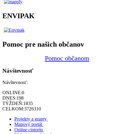
ENVIPAK
Pomoc pre našich občanov
Pomoc občanom
Návštevnosť
Návštevnosť:
ONLINE:
0
DNES:
198
TÝŽDEŇ:
1835
CELKOM:
3726310
Projekty a granty
Mapový portál
Online cintorín