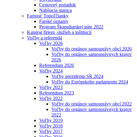
Cestovný poriadok
Nabíjacia stanica
Farnosť Topoľčianky
Farské oznamy
Program Škapuliarskej púte 2022
Katalog firiem ,služieb a inštitucií
Voľby a referendá
Voľby 2026
Voľby do orgánov samosprávy obcí 2026
Voľby do orgánov samosprávnych krajov
2026
Referendum 2026
Voľby 2024
Voľby prezidenta SR 2024
Voľby do Európskeho parlamentu 2024
Voľby 2023
Referendum 2023
Voľby 2022
Voľby do orgánov samosprávy obcí 2022
Voľby do orgánov samosprávnych krajov
2022
Voľby 2019
Voľby 2018
Voľby 2017
Voľby 2016