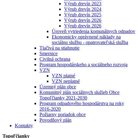
Výrub drevín 2023
Výrub drevín 2024
Výrub drevín 2025
Výrub drevín 2026
Výrub drevín 2026
Úroveň vytriedenia komunálnych odpadov
Ekonomicky oprávnené náklady na
sociálnu službu - opatrovateľská služba
Tlačivá na stiahnutie
Smernice
Civilná ochrana
Program hospodárskeho a sociálneho rozvoja
VZN
VZN platné
VZN neplatné
Územný plán obce
Komunitný plán sociálnych služieb Obce
Topoľčianky 2021-2030
Program odpadového hospodárstva na roky
2016-2020
Požiarny poriadok obce
Povodňový plán
Kontakty
Topoľčianky