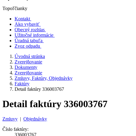
Topoľčianky
Kontakt
Ako vybaviť
Obecný rozhlas
Užitočné informácie
Úradná tabuľa
Zvoz odpadu
Úvodná stránka
Zverejňovanie
Dokumenty
Zverejňovanie
Zmluvy, Faktúry, Objednávky
Faktúry
Detail faktúry 336003767
Detail faktúry 336003767
Zmluvy
|
Objednávky
Číslo faktúry:
336003767