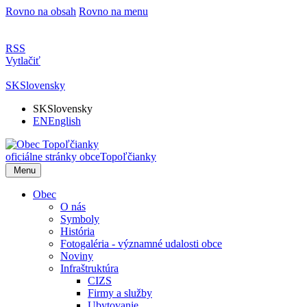
Rovno na obsah
Rovno na menu
RSS
Vytlačiť
SK
Slovensky
SK
Slovensky
EN
English
oficiálne stránky obce
Topoľčianky
Menu
Obec
O nás
Symboly
História
Fotogaléria - významné udalosti obce
Noviny
Infraštruktúra
CIZS
Firmy a služby
Ubytovanie