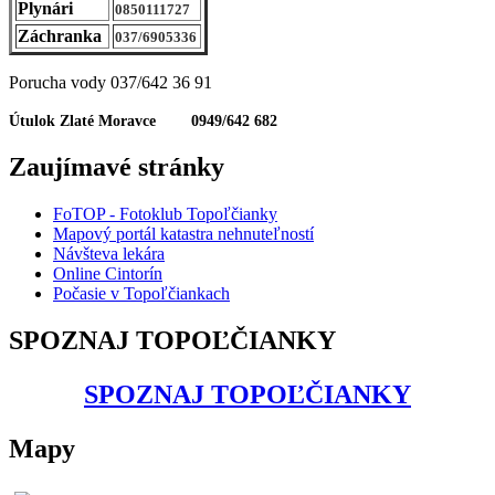
Plynári
0850111727
Záchranka
037/6905336
Porucha vody 037/642 36 91
Útulok Zlaté Moravce 0949/642 682
Zaujímavé stránky
FoTOP - Fotoklub Topoľčianky
Mapový portál katastra nehnuteľností
Návšteva lekára
Online Cintorín
Počasie v Topoľčiankach
SPOZNAJ TOPOĽČIANKY
SPOZNAJ TOPOĽČIANKY
Mapy