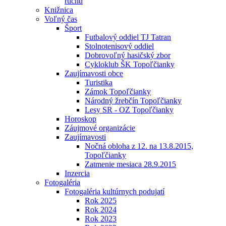
ruchu
Knižnica
Voľný čas
Šport
Futbalový oddiel TJ Tatran
Stolnotenisový oddiel
Dobrovoľný hasičský zbor
Cykloklub ŠK Topoľčianky
Zaujímavosti obce
Turistika
Zámok Topoľčianky
Národný žrebčín Topoľčianky
Lesy SR - OZ Topoľčianky
Horoskop
Záujmové organizácie
Zaujímavosti
Nočná obloha z 12. na 13.8.2015,
Topoľčianky
Zatmenie mesiaca 28.9.2015
Inzercia
Fotogaléria
Fotogaléria kultúrnych podujatí
Rok 2025
Rok 2024
Rok 2023