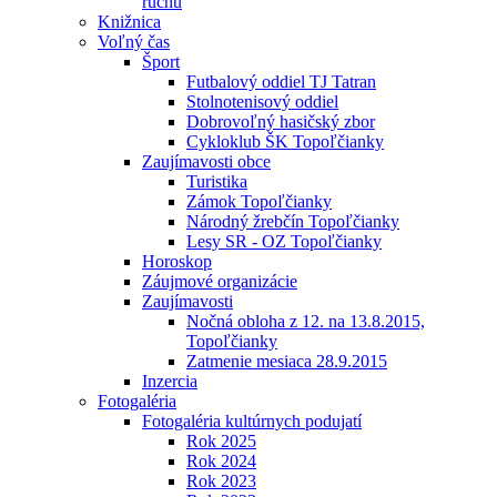
ruchu
Knižnica
Voľný čas
Šport
Futbalový oddiel TJ Tatran
Stolnotenisový oddiel
Dobrovoľný hasičský zbor
Cykloklub ŠK Topoľčianky
Zaujímavosti obce
Turistika
Zámok Topoľčianky
Národný žrebčín Topoľčianky
Lesy SR - OZ Topoľčianky
Horoskop
Záujmové organizácie
Zaujímavosti
Nočná obloha z 12. na 13.8.2015,
Topoľčianky
Zatmenie mesiaca 28.9.2015
Inzercia
Fotogaléria
Fotogaléria kultúrnych podujatí
Rok 2025
Rok 2024
Rok 2023