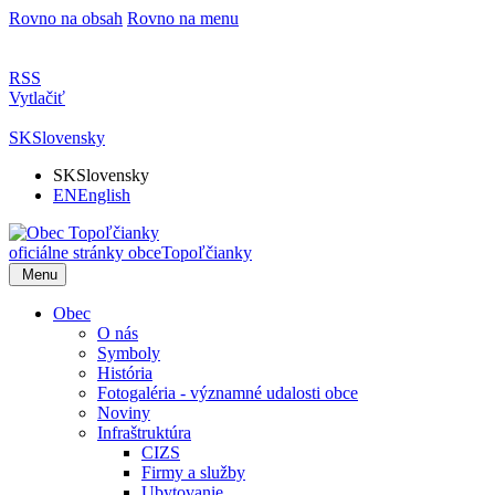
Rovno na obsah
Rovno na menu
RSS
Vytlačiť
SK
Slovensky
SK
Slovensky
EN
English
oficiálne stránky obce
Topoľčianky
Menu
Obec
O nás
Symboly
História
Fotogaléria - významné udalosti obce
Noviny
Infraštruktúra
CIZS
Firmy a služby
Ubytovanie