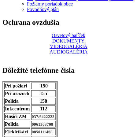
Požiarny poriadok obce
Povodňový plán
Ochrana ovzdušia
Osvetový balíček
DOKUMENTY
VIDEOGALÉRIA
AUDIOGALÉRIA
Dôležité telefónne čísla
Pri požiari
150
Pri úrazoch
155
Polícia
158
Int.centrum
112
Hasiči ZM
037/6422222
Polícia
0961363708
Elektrikári
0850111468