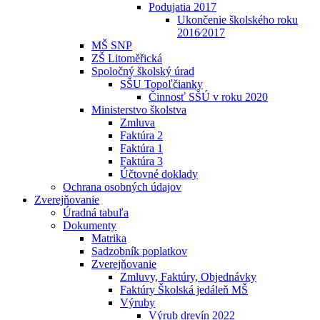
Podujatia 2017
Ukončenie školského roku
2016⁄2017
MŠ SNP
ZŠ Litoměřická
Spoločný školský úrad
SŠU Topoľčianky
Činnosť SŠÚ v roku 2020
Ministerstvo školstva
Zmluva
Faktúra 2
Faktúra 1
Faktúra 3
Účtovné doklady
Ochrana osobných údajov
Zverejňovanie
Úradná tabuľa
Dokumenty
Matrika
Sadzobník poplatkov
Zverejňovanie
Zmluvy, Faktúry, Objednávky
Faktúry Školská jedáleň MŠ
Výruby
Výrub drevín 2022