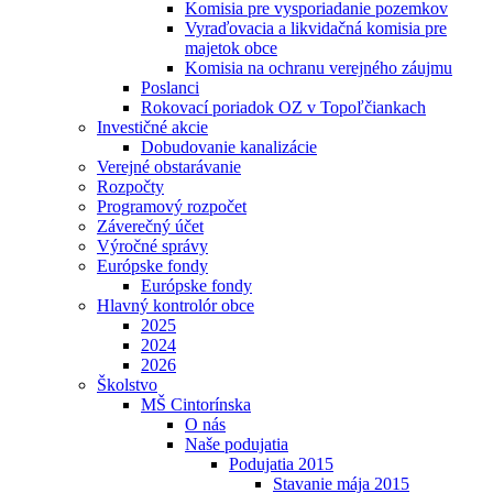
Komisia pre vysporiadanie pozemkov
Vyraďovacia a likvidačná komisia pre
majetok obce
Komisia na ochranu verejného záujmu
Poslanci
Rokovací poriadok OZ v Topoľčiankach
Investičné akcie
Dobudovanie kanalizácie
Verejné obstarávanie
Rozpočty
Programový rozpočet
Záverečný účet
Výročné správy
Európske fondy
Európske fondy
Hlavný kontrolór obce
2025
2024
2026
Školstvo
MŠ Cintorínska
O nás
Naše podujatia
Podujatia 2015
Stavanie mája 2015