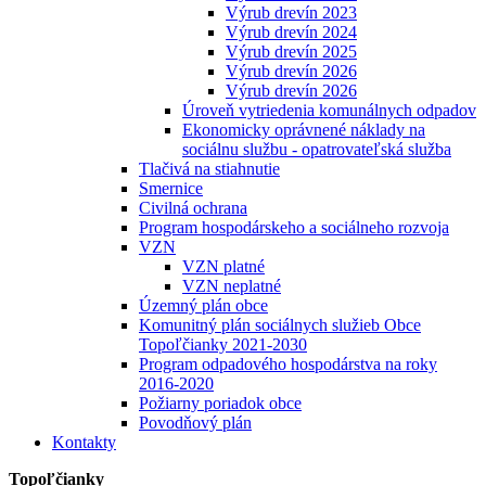
Výrub drevín 2023
Výrub drevín 2024
Výrub drevín 2025
Výrub drevín 2026
Výrub drevín 2026
Úroveň vytriedenia komunálnych odpadov
Ekonomicky oprávnené náklady na
sociálnu službu - opatrovateľská služba
Tlačivá na stiahnutie
Smernice
Civilná ochrana
Program hospodárskeho a sociálneho rozvoja
VZN
VZN platné
VZN neplatné
Územný plán obce
Komunitný plán sociálnych služieb Obce
Topoľčianky 2021-2030
Program odpadového hospodárstva na roky
2016-2020
Požiarny poriadok obce
Povodňový plán
Kontakty
Topoľčianky