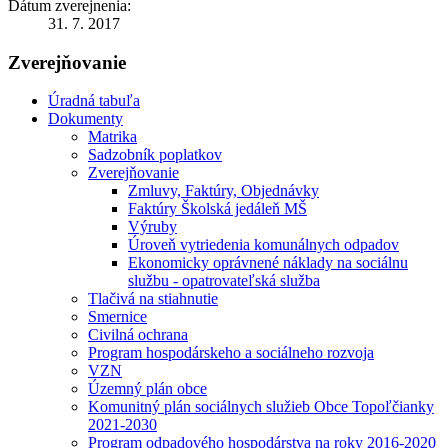
Dátum zverejnenia:
31. 7. 2017
Zverejňovanie
Úradná tabuľa
Dokumenty
Matrika
Sadzobník poplatkov
Zverejňovanie
Zmluvy, Faktúry, Objednávky
Faktúry Školská jedáleň MŠ
Výruby
Úroveň vytriedenia komunálnych odpadov
Ekonomicky oprávnené náklady na sociálnu
službu - opatrovateľská služba
Tlačivá na stiahnutie
Smernice
Civilná ochrana
Program hospodárskeho a sociálneho rozvoja
VZN
Územný plán obce
Komunitný plán sociálnych služieb Obce Topoľčianky
2021-2030
Program odpadového hospodárstva na roky 2016-2020