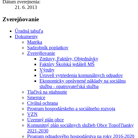
Dátum zverejnenia:
21. 6. 2013
Zverejňovanie
Úradná tabuľa
Dokumenty
Matrika
Sadzobník poplatkov
Zverejňovanie
Zmluvy, Faktúry, Objednávky
Faktúry Školská jedáleň MŠ
Výruby
Úroveň vytriedenia komunálnych odpadov
Ekonomicky oprávnené náklady na sociálnu
službu - opatrovateľská služba
Tlačivá na stiahnutie
Smernice
Civilná ochrana
Program hospodárskeho a sociálneho rozvoja
VZN
Územný plán obce
Komunitný plán sociálnych služieb Obce Topoľčianky
2021-2030
Program odpadového hospodárstva na roky 2016-2020