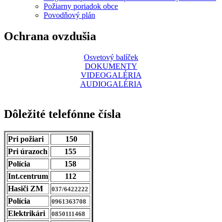
Požiarny poriadok obce
Povodňový plán
Ochrana ovzdušia
Osvetový balíček
DOKUMENTY
VIDEOGALÉRIA
AUDIOGALÉRIA
Dôležité telefónne čísla
Pri požiari
150
Pri úrazoch
155
Polícia
158
Int.centrum
112
Hasiči ZM
037/6422222
Polícia
0961363708
Elektrikári
0850111468