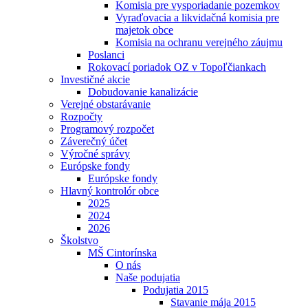
Komisia pre vysporiadanie pozemkov
Vyraďovacia a likvidačná komisia pre
majetok obce
Komisia na ochranu verejného záujmu
Poslanci
Rokovací poriadok OZ v Topoľčiankach
Investičné akcie
Dobudovanie kanalizácie
Verejné obstarávanie
Rozpočty
Programový rozpočet
Záverečný účet
Výročné správy
Európske fondy
Európske fondy
Hlavný kontrolór obce
2025
2024
2026
Školstvo
MŠ Cintorínska
O nás
Naše podujatia
Podujatia 2015
Stavanie mája 2015