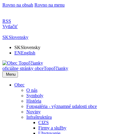
Rovno na obsah
Rovno na menu
RSS
Vytlačiť
SK
Slovensky
SK
Slovensky
EN
English
oficiálne stránky obce
Topoľčianky
Menu
Obec
O nás
Symboly
História
Fotogaléria - významné udalosti obce
Noviny
Infraštruktúra
CIZS
Firmy a služby
Ubytovanie