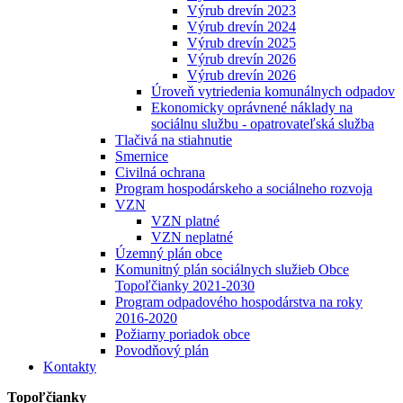
Výrub drevín 2023
Výrub drevín 2024
Výrub drevín 2025
Výrub drevín 2026
Výrub drevín 2026
Úroveň vytriedenia komunálnych odpadov
Ekonomicky oprávnené náklady na
sociálnu službu - opatrovateľská služba
Tlačivá na stiahnutie
Smernice
Civilná ochrana
Program hospodárskeho a sociálneho rozvoja
VZN
VZN platné
VZN neplatné
Územný plán obce
Komunitný plán sociálnych služieb Obce
Topoľčianky 2021-2030
Program odpadového hospodárstva na roky
2016-2020
Požiarny poriadok obce
Povodňový plán
Kontakty
Topoľčianky