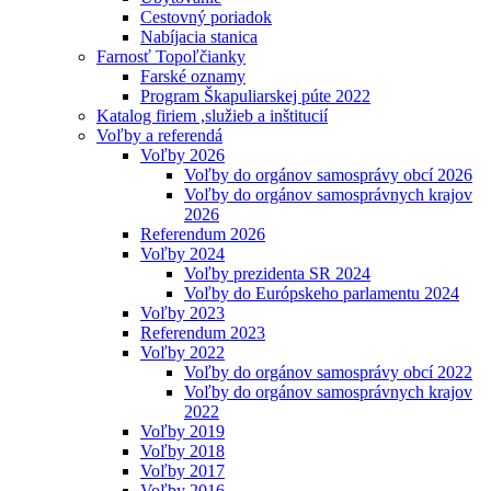
Cestovný poriadok
Nabíjacia stanica
Farnosť Topoľčianky
Farské oznamy
Program Škapuliarskej púte 2022
Katalog firiem ,služieb a inštitucií
Voľby a referendá
Voľby 2026
Voľby do orgánov samosprávy obcí 2026
Voľby do orgánov samosprávnych krajov
2026
Referendum 2026
Voľby 2024
Voľby prezidenta SR 2024
Voľby do Európskeho parlamentu 2024
Voľby 2023
Referendum 2023
Voľby 2022
Voľby do orgánov samosprávy obcí 2022
Voľby do orgánov samosprávnych krajov
2022
Voľby 2019
Voľby 2018
Voľby 2017
Voľby 2016