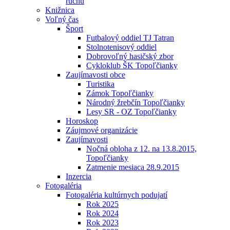
ruchu
Knižnica
Voľný čas
Šport
Futbalový oddiel TJ Tatran
Stolnotenisový oddiel
Dobrovoľný hasičský zbor
Cykloklub ŠK Topoľčianky
Zaujímavosti obce
Turistika
Zámok Topoľčianky
Národný žrebčín Topoľčianky
Lesy SR - OZ Topoľčianky
Horoskop
Záujmové organizácie
Zaujímavosti
Nočná obloha z 12. na 13.8.2015,
Topoľčianky
Zatmenie mesiaca 28.9.2015
Inzercia
Fotogaléria
Fotogaléria kultúrnych podujatí
Rok 2025
Rok 2024
Rok 2023