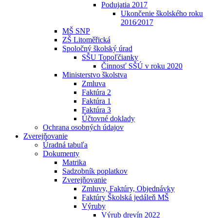
Podujatia 2017
Ukončenie školského roku
2016⁄2017
MŠ SNP
ZŠ Litoměřická
Spoločný školský úrad
SŠU Topoľčianky
Činnosť SŠÚ v roku 2020
Ministerstvo školstva
Zmluva
Faktúra 2
Faktúra 1
Faktúra 3
Účtovné doklady
Ochrana osobných údajov
Zverejňovanie
Úradná tabuľa
Dokumenty
Matrika
Sadzobník poplatkov
Zverejňovanie
Zmluvy, Faktúry, Objednávky
Faktúry Školská jedáleň MŠ
Výruby
Výrub drevín 2022