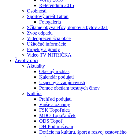
Referendum 2015
Osobnosti
Športový areál Tatran
Fotogaléria
Sčítanie obyvateľov, domov a bytov 2021
Zvoz odpadu
Videoprezentácia obce
Užitočné informácie
Projekty a granty
Video TV NITRIČKA
Život v obci
Aktuality
Obecný rozhlas
Kalendár podujatí
Úspechy a zaujímavosti
Pomoc obetiam trestných činov
Kultúra
Prehľad podujatí
Vinše a oznamy
FSK Topoľnica
MDO Topoľanček
ODS Topoľ
DH Podhrušovan
Dotácie na kultúru, šport a rozvoj cestovného