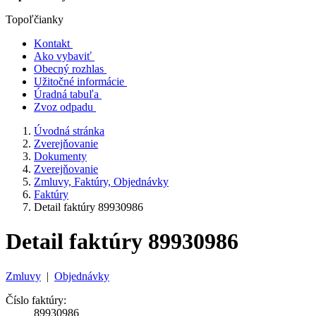
Topoľčianky
Kontakt
Ako vybaviť
Obecný rozhlas
Užitočné informácie
Úradná tabuľa
Zvoz odpadu
Úvodná stránka
Zverejňovanie
Dokumenty
Zverejňovanie
Zmluvy, Faktúry, Objednávky
Faktúry
Detail faktúry 89930986
Detail faktúry 89930986
Zmluvy
|
Objednávky
Číslo faktúry:
89930986