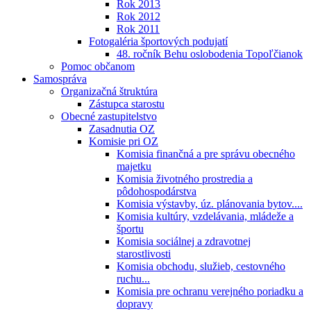
Rok 2013
Rok 2012
Rok 2011
Fotogaléria športových podujatí
48. ročník Behu oslobodenia Topoľčianok
Pomoc občanom
Samospráva
Organizačná štruktúra
Zástupca starostu
Obecné zastupitelstvo
Zasadnutia OZ
Komisie pri OZ
Komisia finančná a pre správu obecného
majetku
Komisia životného prostredia a
pôdohospodárstva
Komisia výstavby, úz. plánovania bytov....
Komisia kultúry, vzdelávania, mládeže a
športu
Komisia sociálnej a zdravotnej
starostlivosti
Komisia obchodu, služieb, cestovného
ruchu...
Komisia pre ochranu verejného poriadku a
dopravy