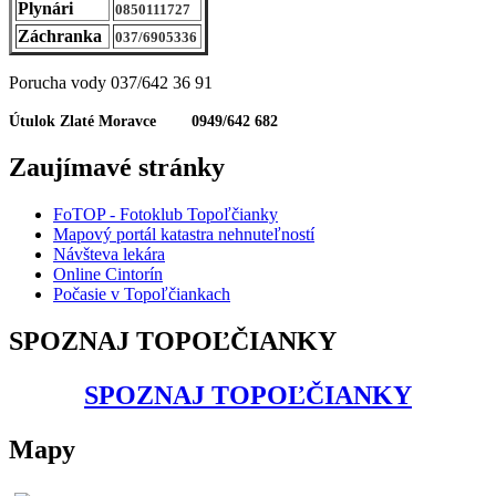
Plynári
0850111727
Záchranka
037/6905336
Porucha vody 037/642 36 91
Útulok Zlaté Moravce 0949/642 682
Zaujímavé stránky
FoTOP - Fotoklub Topoľčianky
Mapový portál katastra nehnuteľností
Návšteva lekára
Online Cintorín
Počasie v Topoľčiankach
SPOZNAJ TOPOĽČIANKY
SPOZNAJ TOPOĽČIANKY
Mapy