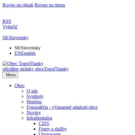
Rovno na obsah
Rovno na menu
RSS
Vytlačiť
SK
Slovensky
SK
Slovensky
EN
English
oficiálne stránky obce
Topoľčianky
Menu
Obec
O nás
Symboly
História
Fotogaléria - významné udalosti obce
Noviny
Infraštruktúra
CIZS
Firmy a služby
Ubytovanie