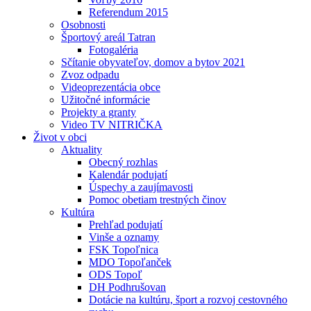
Referendum 2015
Osobnosti
Športový areál Tatran
Fotogaléria
Sčítanie obyvateľov, domov a bytov 2021
Zvoz odpadu
Videoprezentácia obce
Užitočné informácie
Projekty a granty
Video TV NITRIČKA
Život v obci
Aktuality
Obecný rozhlas
Kalendár podujatí
Úspechy a zaujímavosti
Pomoc obetiam trestných činov
Kultúra
Prehľad podujatí
Vinše a oznamy
FSK Topoľnica
MDO Topoľanček
ODS Topoľ
DH Podhrušovan
Dotácie na kultúru, šport a rozvoj cestovného