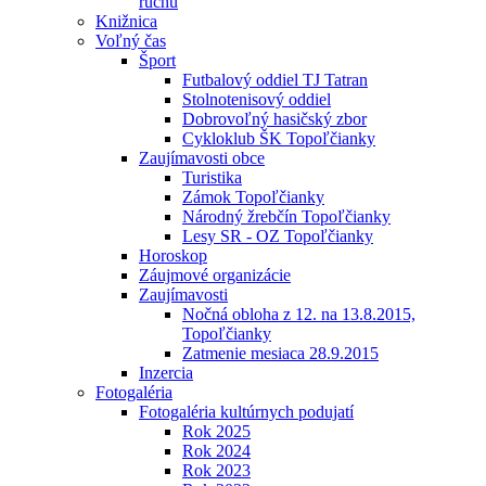
ruchu
Knižnica
Voľný čas
Šport
Futbalový oddiel TJ Tatran
Stolnotenisový oddiel
Dobrovoľný hasičský zbor
Cykloklub ŠK Topoľčianky
Zaujímavosti obce
Turistika
Zámok Topoľčianky
Národný žrebčín Topoľčianky
Lesy SR - OZ Topoľčianky
Horoskop
Záujmové organizácie
Zaujímavosti
Nočná obloha z 12. na 13.8.2015,
Topoľčianky
Zatmenie mesiaca 28.9.2015
Inzercia
Fotogaléria
Fotogaléria kultúrnych podujatí
Rok 2025
Rok 2024
Rok 2023