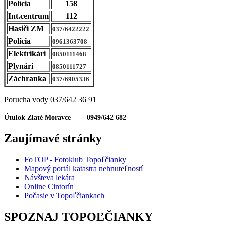
Polícia
158
Int.centrum
112
Hasiči ZM
037/6422222
Polícia
0961363708
Elektrikári
0850111468
Plynári
0850111727
Záchranka
037/6905336
Porucha vody 037/642 36 91
Útulok Zlaté Moravce 0949/642 682
Zaujímavé stránky
FoTOP - Fotoklub Topoľčianky
Mapový portál katastra nehnuteľností
Návšteva lekára
Online Cintorín
Počasie v Topoľčiankach
SPOZNAJ TOPOĽČIANKY