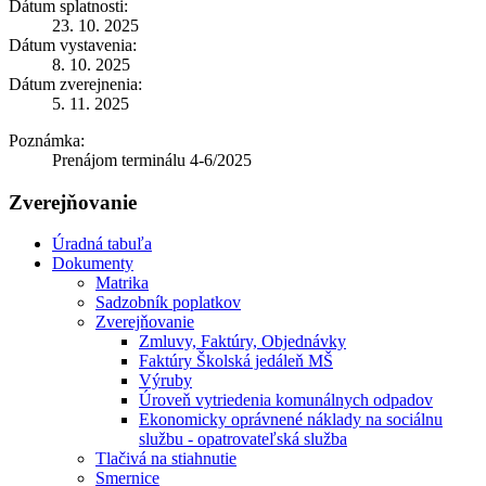
Dátum splatnosti:
23. 10. 2025
Dátum vystavenia:
8. 10. 2025
Dátum zverejnenia:
5. 11. 2025
Poznámka:
Prenájom terminálu 4-6/2025
Zverejňovanie
Úradná tabuľa
Dokumenty
Matrika
Sadzobník poplatkov
Zverejňovanie
Zmluvy, Faktúry, Objednávky
Faktúry Školská jedáleň MŠ
Výruby
Úroveň vytriedenia komunálnych odpadov
Ekonomicky oprávnené náklady na sociálnu
službu - opatrovateľská služba
Tlačivá na stiahnutie
Smernice