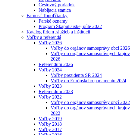
Cestovný poriadok
Nabíjacia stanica
Farnosť Topoľčianky
Farské oznamy
Program Škapuliarskej púte 2022
Katalog firiem ,služieb a inštitucií
Voľby a referendá
Voľby 2026
Voľby do orgánov samosprávy obcí 2026
Voľby do orgánov samosprávnych krajov
2026
Referendum 2026
Voľby 2024
Voľby prezidenta SR 2024
Voľby do Európskeho parlamentu 2024
Voľby 2023
Referendum 2023
Voľby 2022
Voľby do orgánov samosprávy obcí 2022
Voľby do orgánov samosprávnych krajov
2022
Voľby 2019
Voľby 2018
Voľby 2017
Voľby 2016