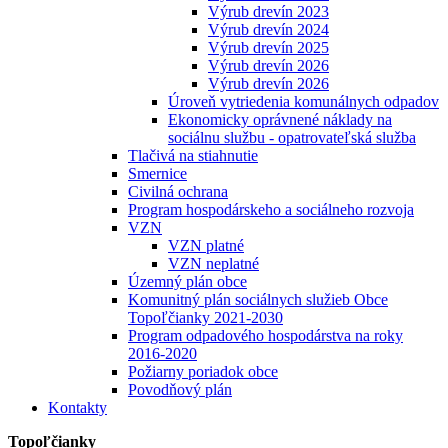
Výrub drevín 2023
Výrub drevín 2024
Výrub drevín 2025
Výrub drevín 2026
Výrub drevín 2026
Úroveň vytriedenia komunálnych odpadov
Ekonomicky oprávnené náklady na
sociálnu službu - opatrovateľská služba
Tlačivá na stiahnutie
Smernice
Civilná ochrana
Program hospodárskeho a sociálneho rozvoja
VZN
VZN platné
VZN neplatné
Územný plán obce
Komunitný plán sociálnych služieb Obce
Topoľčianky 2021-2030
Program odpadového hospodárstva na roky
2016-2020
Požiarny poriadok obce
Povodňový plán
Kontakty
Topoľčianky