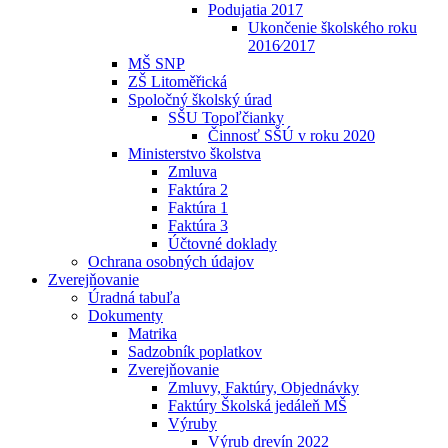
Podujatia 2017
Ukončenie školského roku
2016⁄2017
MŠ SNP
ZŠ Litoměřická
Spoločný školský úrad
SŠU Topoľčianky
Činnosť SŠÚ v roku 2020
Ministerstvo školstva
Zmluva
Faktúra 2
Faktúra 1
Faktúra 3
Účtovné doklady
Ochrana osobných údajov
Zverejňovanie
Úradná tabuľa
Dokumenty
Matrika
Sadzobník poplatkov
Zverejňovanie
Zmluvy, Faktúry, Objednávky
Faktúry Školská jedáleň MŠ
Výruby
Výrub drevín 2022