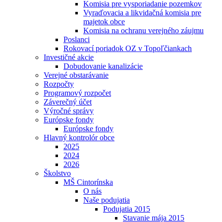
Komisia pre vysporiadanie pozemkov
Vyraďovacia a likvidačná komisia pre
majetok obce
Komisia na ochranu verejného záujmu
Poslanci
Rokovací poriadok OZ v Topoľčiankach
Investičné akcie
Dobudovanie kanalizácie
Verejné obstarávanie
Rozpočty
Programový rozpočet
Záverečný účet
Výročné správy
Európske fondy
Európske fondy
Hlavný kontrolór obce
2025
2024
2026
Školstvo
MŠ Cintorínska
O nás
Naše podujatia
Podujatia 2015
Stavanie mája 2015