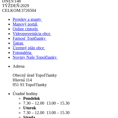
DNES:
148
TÝŽDEŇ:
2029
CELKOM:
3726504
Projekty a granty
Mapový portál
Online cintorín
Videoprezentácia obce
Farnosť Toplčianky
Tatran
Územný plán obce
Fotogaléria
Noviny Naše Topolčianky
Adresa
Obecný úrad Topoľčianky
Hlavná 114
951 93 Topoľčianky
Úradné hodiny
Pondelok
7.30 – 12.00 13.00 – 15.30
Utorok
7.30 – 12.00 13.00 – 15.30
Streda