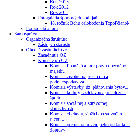
Rok 2013
Rok 2012
Rok 2011
Fotogaléria športových podujatí
48. ročník Behu oslobodenia Topoľčianok
Pomoc občanom
Samospráva
Organizačná štruktúra
Zástupca starostu
Obecné zastupitelstvo
Zasadnutia OZ
Komisie pri OZ
Komisia finančná a pre správu obecného
majetku
Komisia životného prostredia a
pôdohospodárstva
Komisia výstavby, úz. plánovania bytov....
Komisia kultúry, vzdelávania, mládeže a
športu
Komisia sociálnej a zdravotnej
starostlivosti
Komisia obchodu, služieb, cestovného
ruchu...
Komisia pre ochranu verejného poriadku a
dopravy