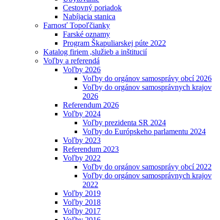
Cestovný poriadok
Nabíjacia stanica
Farnosť Topoľčianky
Farské oznamy
Program Škapuliarskej púte 2022
Katalog firiem ,služieb a inštitucií
Voľby a referendá
Voľby 2026
Voľby do orgánov samosprávy obcí 2026
Voľby do orgánov samosprávnych krajov
2026
Referendum 2026
Voľby 2024
Voľby prezidenta SR 2024
Voľby do Európskeho parlamentu 2024
Voľby 2023
Referendum 2023
Voľby 2022
Voľby do orgánov samosprávy obcí 2022
Voľby do orgánov samosprávnych krajov
2022
Voľby 2019
Voľby 2018
Voľby 2017
Voľby 2016