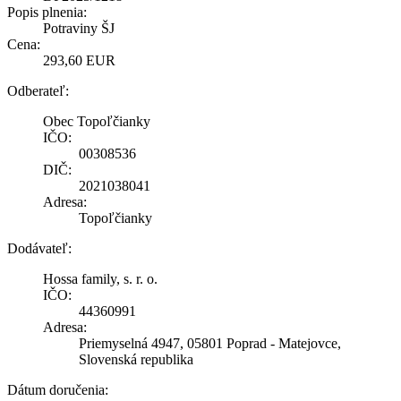
Popis plnenia:
Potraviny ŠJ
Cena:
293,60 EUR
Odberateľ:
Obec Topoľčianky
IČO:
00308536
DIČ:
2021038041
Adresa:
Topoľčianky
Dodávateľ:
Hossa family, s. r. o.
IČO:
44360991
Adresa:
Priemyselná 4947, 05801 Poprad - Matejovce,
Slovenská republika
Dátum doručenia: