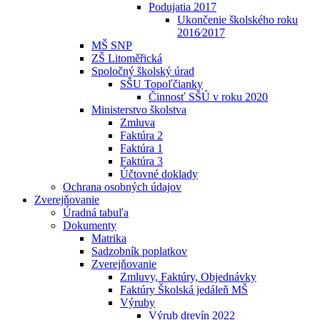
Podujatia 2017
Ukončenie školského roku
2016⁄2017
MŠ SNP
ZŠ Litoměřická
Spoločný školský úrad
SŠU Topoľčianky
Činnosť SŠÚ v roku 2020
Ministerstvo školstva
Zmluva
Faktúra 2
Faktúra 1
Faktúra 3
Účtovné doklady
Ochrana osobných údajov
Zverejňovanie
Úradná tabuľa
Dokumenty
Matrika
Sadzobník poplatkov
Zverejňovanie
Zmluvy, Faktúry, Objednávky
Faktúry Školská jedáleň MŠ
Výruby
Výrub drevín 2022