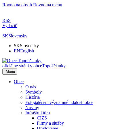
Rovno na obsah
Rovno na menu
RSS
Vytlačiť
SK
Slovensky
SK
Slovensky
EN
English
oficiálne stránky obce
Topoľčianky
Menu
Obec
O nás
Symboly
História
Fotogaléria - významné udalosti obce
Noviny
Infraštruktúra
CIZS
Firmy a služby
Ubytovanie