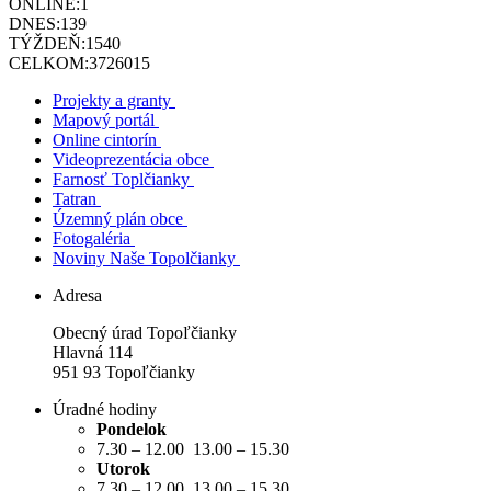
ONLINE:
1
DNES:
139
TÝŽDEŇ:
1540
CELKOM:
3726015
Projekty a granty
Mapový portál
Online cintorín
Videoprezentácia obce
Farnosť Toplčianky
Tatran
Územný plán obce
Fotogaléria
Noviny Naše Topolčianky
Adresa
Obecný úrad Topoľčianky
Hlavná 114
951 93 Topoľčianky
Úradné hodiny
Pondelok
7.30 – 12.00 13.00 – 15.30
Utorok
7.30 – 12.00 13.00 – 15.30