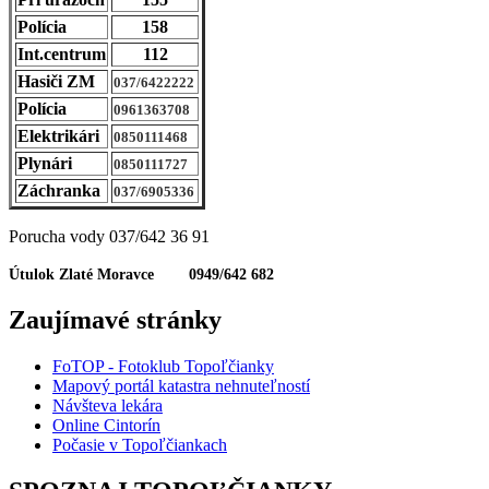
Polícia
158
Int.centrum
112
Hasiči ZM
037/6422222
Polícia
0961363708
Elektrikári
0850111468
Plynári
0850111727
Záchranka
037/6905336
Porucha vody 037/642 36 91
Útulok Zlaté Moravce 0949/642 682
Zaujímavé stránky
FoTOP - Fotoklub Topoľčianky
Mapový portál katastra nehnuteľností
Návšteva lekára
Online Cintorín
Počasie v Topoľčiankach