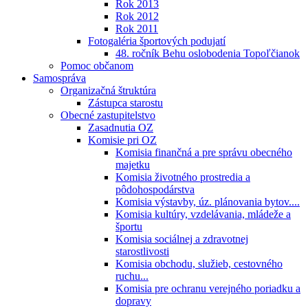
Rok 2013
Rok 2012
Rok 2011
Fotogaléria športových podujatí
48. ročník Behu oslobodenia Topoľčianok
Pomoc občanom
Samospráva
Organizačná štruktúra
Zástupca starostu
Obecné zastupitelstvo
Zasadnutia OZ
Komisie pri OZ
Komisia finančná a pre správu obecného
majetku
Komisia životného prostredia a
pôdohospodárstva
Komisia výstavby, úz. plánovania bytov....
Komisia kultúry, vzdelávania, mládeže a
športu
Komisia sociálnej a zdravotnej
starostlivosti
Komisia obchodu, služieb, cestovného
ruchu...
Komisia pre ochranu verejného poriadku a
dopravy