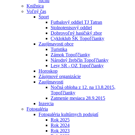
ruchu
Knižnica
Voľný čas
Šport
Futbalový oddiel TJ Tatran
Stolnotenisový oddiel
Dobrovoľný hasičský zbor
Cykloklub ŠK Topoľčianky
Zaujímavosti obce
Turistika
Zámok Topoľčianky
Národný žrebčín Topoľčianky
Lesy SR - OZ Topoľčianky
Horoskop
Záujmové organizácie
Zaujímavosti
Nočná obloha z 12. na 13.8.2015,
Topoľčianky
Zatmenie mesiaca 28.9.2015
Inzercia
Fotogaléria
Fotogaléria kultúrnych podujatí
Rok 2025
Rok 2024
Rok 2023