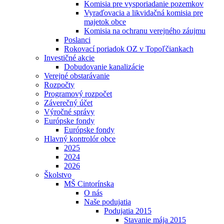
Komisia pre vysporiadanie pozemkov
Vyraďovacia a likvidačná komisia pre
majetok obce
Komisia na ochranu verejného záujmu
Poslanci
Rokovací poriadok OZ v Topoľčiankach
Investičné akcie
Dobudovanie kanalizácie
Verejné obstarávanie
Rozpočty
Programový rozpočet
Záverečný účet
Výročné správy
Európske fondy
Európske fondy
Hlavný kontrolór obce
2025
2024
2026
Školstvo
MŠ Cintorínska
O nás
Naše podujatia
Podujatia 2015
Stavanie mája 2015