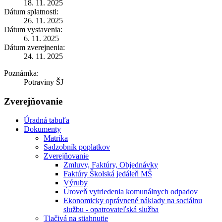
18. 11. 2025
Dátum splatnosti:
26. 11. 2025
Dátum vystavenia:
6. 11. 2025
Dátum zverejnenia:
24. 11. 2025
Poznámka:
Potraviny ŠJ
Zverejňovanie
Úradná tabuľa
Dokumenty
Matrika
Sadzobník poplatkov
Zverejňovanie
Zmluvy, Faktúry, Objednávky
Faktúry Školská jedáleň MŠ
Výruby
Úroveň vytriedenia komunálnych odpadov
Ekonomicky oprávnené náklady na sociálnu
službu - opatrovateľská služba
Tlačivá na stiahnutie