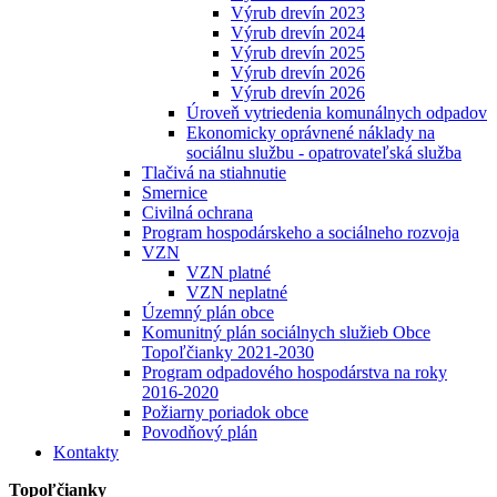
Výrub drevín 2023
Výrub drevín 2024
Výrub drevín 2025
Výrub drevín 2026
Výrub drevín 2026
Úroveň vytriedenia komunálnych odpadov
Ekonomicky oprávnené náklady na
sociálnu službu - opatrovateľská služba
Tlačivá na stiahnutie
Smernice
Civilná ochrana
Program hospodárskeho a sociálneho rozvoja
VZN
VZN platné
VZN neplatné
Územný plán obce
Komunitný plán sociálnych služieb Obce
Topoľčianky 2021-2030
Program odpadového hospodárstva na roky
2016-2020
Požiarny poriadok obce
Povodňový plán
Kontakty
Topoľčianky