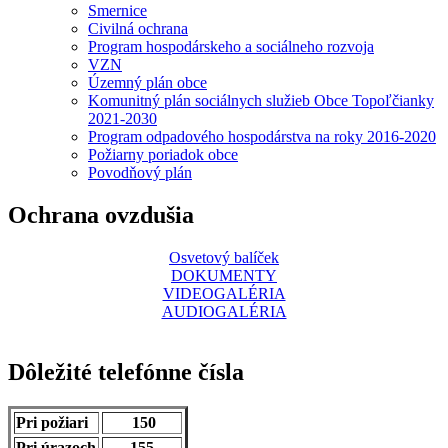
Smernice
Civilná ochrana
Program hospodárskeho a sociálneho rozvoja
VZN
Územný plán obce
Komunitný plán sociálnych služieb Obce Topoľčianky
2021-2030
Program odpadového hospodárstva na roky 2016-2020
Požiarny poriadok obce
Povodňový plán
Ochrana ovzdušia
Osvetový balíček
DOKUMENTY
VIDEOGALÉRIA
AUDIOGALÉRIA
Dôležité telefónne čísla
Pri požiari
150
Pri úrazoch
155