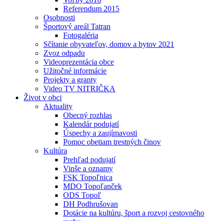
Referendum 2015
Osobnosti
Športový areál Tatran
Fotogaléria
Sčítanie obyvateľov, domov a bytov 2021
Zvoz odpadu
Videoprezentácia obce
Užitočné informácie
Projekty a granty
Video TV NITRIČKA
Život v obci
Aktuality
Obecný rozhlas
Kalendár podujatí
Úspechy a zaujímavosti
Pomoc obetiam trestných činov
Kultúra
Prehľad podujatí
Vinše a oznamy
FSK Topoľnica
MDO Topoľanček
ODS Topoľ
DH Podhrušovan
Dotácie na kultúru, šport a rozvoj cestovného