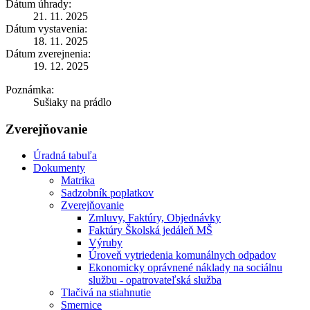
Dátum úhrady:
21. 11. 2025
Dátum vystavenia:
18. 11. 2025
Dátum zverejnenia:
19. 12. 2025
Poznámka:
Sušiaky na prádlo
Zverejňovanie
Úradná tabuľa
Dokumenty
Matrika
Sadzobník poplatkov
Zverejňovanie
Zmluvy, Faktúry, Objednávky
Faktúry Školská jedáleň MŠ
Výruby
Úroveň vytriedenia komunálnych odpadov
Ekonomicky oprávnené náklady na sociálnu
službu - opatrovateľská služba
Tlačivá na stiahnutie
Smernice