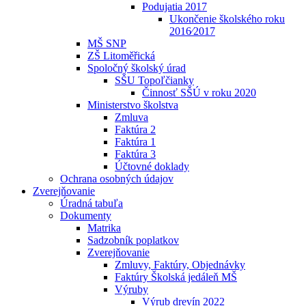
Podujatia 2017
Ukončenie školského roku
2016⁄2017
MŠ SNP
ZŠ Litoměřická
Spoločný školský úrad
SŠU Topoľčianky
Činnosť SŠÚ v roku 2020
Ministerstvo školstva
Zmluva
Faktúra 2
Faktúra 1
Faktúra 3
Účtovné doklady
Ochrana osobných údajov
Zverejňovanie
Úradná tabuľa
Dokumenty
Matrika
Sadzobník poplatkov
Zverejňovanie
Zmluvy, Faktúry, Objednávky
Faktúry Školská jedáleň MŠ
Výruby
Výrub drevín 2022