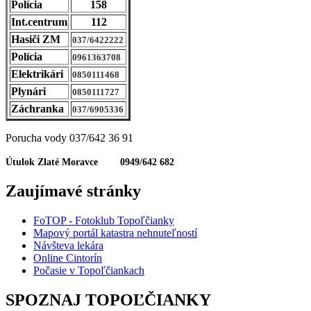
Polícia
158
Int.centrum
112
Hasiči ZM
037/6422222
Polícia
0961363708
Elektrikári
0850111468
Plynári
0850111727
Záchranka
037/6905336
Porucha vody 037/642 36 91
Útulok Zlaté Moravce 0949/642 682
Zaujímavé stránky
FoTOP - Fotoklub Topoľčianky
Mapový portál katastra nehnuteľností
Návšteva lekára
Online Cintorín
Počasie v Topoľčiankach
SPOZNAJ TOPOĽČIANKY