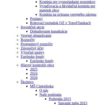
Komisia pre vysporiadanie pozemkov
Vyraďovacia a likvidačná komisia pre
majetok obce
Komisia na ochranu verejného záujmu
Poslanci
Rokovací poriadok OZ v Topoľčiankach
Investičné akcie
Dobudovanie kanalizácie
Verejné obstarávanie
Rozpočty
Programový rozpočet
Záverečný účet
Výročné správy
Európske fondy
Európske fondy
Hlavný kontrolór obce
2025
2024
2026
Školstvo
MŠ Cintorínska
O nás
Naše podujatia
Podujatia 2015
Stavanie mája 2015