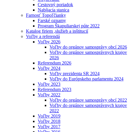
Cestovný poriadok
Nabíjacia stanica
Farnosť Topoľčianky
Farské oznamy
Program Škapuliarskej púte 2022
Katalog firiem ,služieb a inštitucií
Voľby a referendá
Voľby 2026
Voľby do orgánov samosprávy obcí 2026
Voľby do orgánov samosprávnych krajov
2026
Referendum 2026
Voľby 2024
Voľby prezidenta SR 2024
Voľby do Európskeho parlamentu 2024
Voľby 2023
Referendum 2023
Voľby 2022
Voľby do orgánov samosprávy obcí 2022
Voľby do orgánov samosprávnych krajov
2022
Voľby 2019
Voľby 2018
Voľby 2017
Voľby 2016