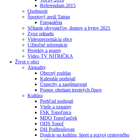
Referendum 2015
Osobnosti
Športový areál Tatran
Fotogaléria
Sčítanie obyvateľov, domov a bytov 2021
Zvoz odpadu
Videoprezentácia obce
Užitočné informácie
Projekty a granty
Video TV NITRIČKA
Život v obci
Aktuality
Obecný rozhlas
Kalendár podujatí
Úspechy a zaujímavosti
Pomoc obetiam trestných činov
Kultúra
Prehľad podujatí
Vinše a oznamy
FSK Topoľnica
MDO Topoľanček
ODS Topoľ
DH Podhrušovan
Dotácie na kultúru, šport a rozvoj cestovného