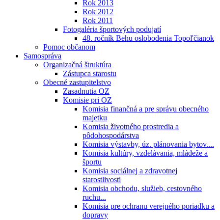
Rok 2013
Rok 2012
Rok 2011
Fotogaléria športových podujatí
48. ročník Behu oslobodenia Topoľčianok
Pomoc občanom
Samospráva
Organizačná štruktúra
Zástupca starostu
Obecné zastupitelstvo
Zasadnutia OZ
Komisie pri OZ
Komisia finančná a pre správu obecného
majetku
Komisia životného prostredia a
pôdohospodárstva
Komisia výstavby, úz. plánovania bytov....
Komisia kultúry, vzdelávania, mládeže a
športu
Komisia sociálnej a zdravotnej
starostlivosti
Komisia obchodu, služieb, cestovného
ruchu...
Komisia pre ochranu verejného poriadku a
dopravy