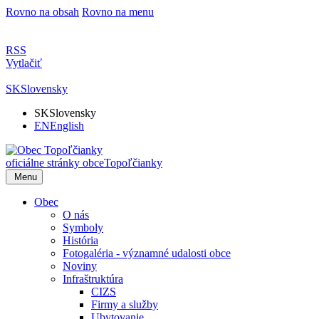
Rovno na obsah
Rovno na menu
RSS
Vytlačiť
SK
Slovensky
SK
Slovensky
EN
English
oficiálne stránky obce
Topoľčianky
Menu
Obec
O nás
Symboly
História
Fotogaléria - významné udalosti obce
Noviny
Infraštruktúra
CIZS
Firmy a služby
Ubytovanie