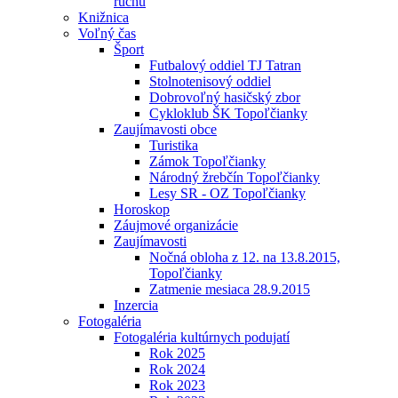
ruchu
Knižnica
Voľný čas
Šport
Futbalový oddiel TJ Tatran
Stolnotenisový oddiel
Dobrovoľný hasičský zbor
Cykloklub ŠK Topoľčianky
Zaujímavosti obce
Turistika
Zámok Topoľčianky
Národný žrebčín Topoľčianky
Lesy SR - OZ Topoľčianky
Horoskop
Záujmové organizácie
Zaujímavosti
Nočná obloha z 12. na 13.8.2015,
Topoľčianky
Zatmenie mesiaca 28.9.2015
Inzercia
Fotogaléria
Fotogaléria kultúrnych podujatí
Rok 2025
Rok 2024
Rok 2023