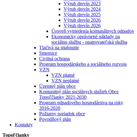
Výrub drevín 2023
Výrub drevín 2024
Výrub drevín 2025
Výrub drevín 2026
Výrub drevín 2026
Úroveň vytriedenia komunálnych odpadov
Ekonomicky oprávnené náklady na
sociálnu službu - opatrovateľská služba
Tlačivá na stiahnutie
Smernice
Civilná ochrana
Program hospodárskeho a sociálneho rozvoja
VZN
VZN platné
VZN neplatné
Územný plán obce
Komunitný plán sociálnych služieb Obce
Topoľčianky 2021-2030
Program odpadového hospodárstva na roky
2016-2020
Požiarny poriadok obce
Povodňový plán
Kontakty
Topoľčianky