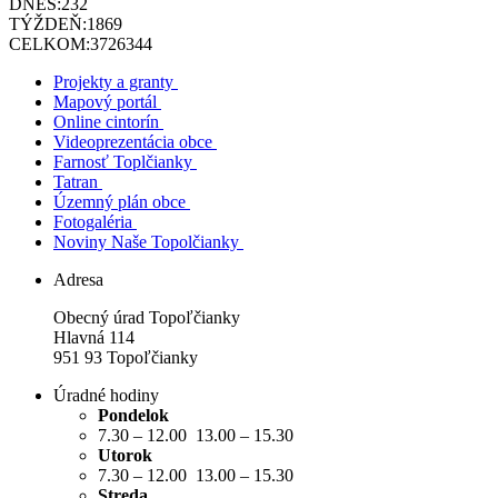
DNES:
232
TÝŽDEŇ:
1869
CELKOM:
3726344
Projekty a granty
Mapový portál
Online cintorín
Videoprezentácia obce
Farnosť Toplčianky
Tatran
Územný plán obce
Fotogaléria
Noviny Naše Topolčianky
Adresa
Obecný úrad Topoľčianky
Hlavná 114
951 93 Topoľčianky
Úradné hodiny
Pondelok
7.30 – 12.00 13.00 – 15.30
Utorok
7.30 – 12.00 13.00 – 15.30
Streda