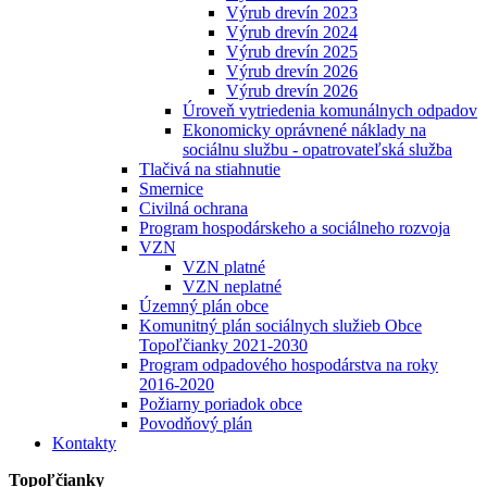
Výrub drevín 2023
Výrub drevín 2024
Výrub drevín 2025
Výrub drevín 2026
Výrub drevín 2026
Úroveň vytriedenia komunálnych odpadov
Ekonomicky oprávnené náklady na
sociálnu službu - opatrovateľská služba
Tlačivá na stiahnutie
Smernice
Civilná ochrana
Program hospodárskeho a sociálneho rozvoja
VZN
VZN platné
VZN neplatné
Územný plán obce
Komunitný plán sociálnych služieb Obce
Topoľčianky 2021-2030
Program odpadového hospodárstva na roky
2016-2020
Požiarny poriadok obce
Povodňový plán
Kontakty
Topoľčianky