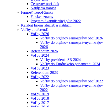
Cestovný poriadok
Nabíjacia stanica
Farnosť Topoľčianky
Farské oznamy
Program Škapuliarskej púte 2022
Katalog firiem ,služieb a inštitucií
Voľby a referendá
Voľby 2026
Voľby do orgánov samosprávy obcí 2026
Voľby do orgánov samosprávnych krajov
2026
Referendum 2026
Voľby 2024
Voľby prezidenta SR 2024
Voľby do Európskeho parlamentu 2024
Voľby 2023
Referendum 2023
Voľby 2022
Voľby do orgánov samosprávy obcí 2022
Voľby do orgánov samosprávnych krajov
2022
Voľby 2019
Voľby 2018
Voľby 2017
Voľby 2016