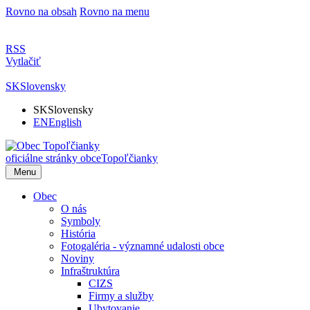
Rovno na obsah
Rovno na menu
RSS
Vytlačiť
SK
Slovensky
SK
Slovensky
EN
English
oficiálne stránky obce
Topoľčianky
Menu
Obec
O nás
Symboly
História
Fotogaléria - významné udalosti obce
Noviny
Infraštruktúra
CIZS
Firmy a služby
Ubytovanie