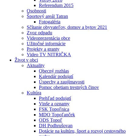
Referendum 2015
Osobnosti
Športový areál Tatran
Fotogaléria
Sčítanie obyvateľov, domov a bytov 2021
Zvoz odpadu
Videoprezentácia obce
Užitočné informácie
Projekty a granty
Video TV NITRIČKA
Život v obci
Aktuality
Obecný rozhlas
Kalendár podujatí
Úspechy a zaujímavosti
Pomoc obetiam trestných činov
Kultúra
Prehľad podujatí
Vinše a oznamy
FSK Topoľnica
MDO Topoľanček
ODS Topoľ
DH Podhrušovan
Dotácie na kultúru, šport a rozvoj cestovného