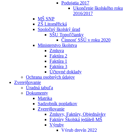
Podujatia 2017
Ukončenie školského roku
2016⁄2017
MŠ SNP
ZŠ Litoměřická
Spoločný školský úrad
SŠU Topoľčianky
Činnosť SŠÚ v roku 2020
Ministerstvo školstva
Zmluva
Faktúra 2
Faktúra 1
Faktúra 3
Účtovné doklady
Ochrana osobných údajov
Zverejňovanie
Úradná tabuľa
Dokumenty
Matrika
Sadzobník poplatkov
Zverejňovanie
Zmluvy, Faktúry, Objednávky
Faktúry Školská jedáleň MŠ
Výruby
Výrub drevín 2022