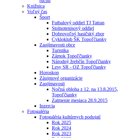
ruchu
Knižnica
Voľný čas
Šport
Futbalový oddiel TJ Tatran
Stolnotenisový oddiel
Dobrovoľný hasičský zbor
Cykloklub ŠK Topoľčianky
Zaujímavosti obce
Turistika
Zámok Topoľčianky
Národný žrebčín Topoľčianky
Lesy SR - OZ Topoľčianky
Horoskop
Záujmové organizácie
Zaujímavosti
Nočná obloha z 12. na 13.8.2015,
Topoľčianky
Zatmenie mesiaca 28.9.2015
Inzercia
Fotogaléria
Fotogaléria kultúrnych podujatí
Rok 2025
Rok 2024
Rok 2023