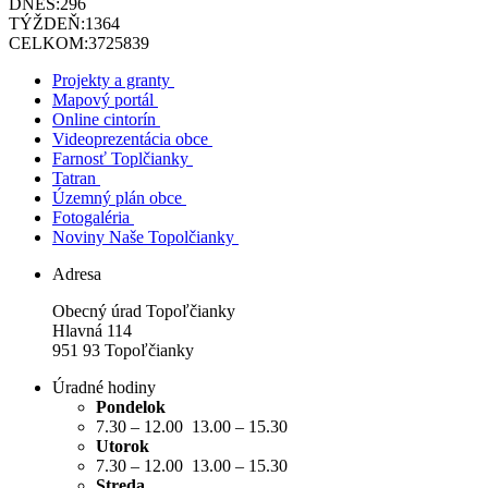
DNES:
296
TÝŽDEŇ:
1364
CELKOM:
3725839
Projekty a granty
Mapový portál
Online cintorín
Videoprezentácia obce
Farnosť Toplčianky
Tatran
Územný plán obce
Fotogaléria
Noviny Naše Topolčianky
Adresa
Obecný úrad Topoľčianky
Hlavná 114
951 93 Topoľčianky
Úradné hodiny
Pondelok
7.30 – 12.00 13.00 – 15.30
Utorok
7.30 – 12.00 13.00 – 15.30
Streda