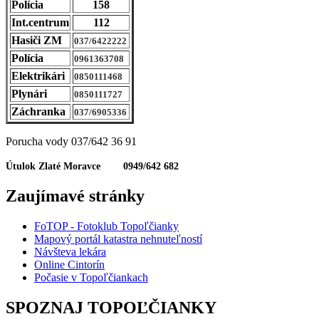
Polícia
158
Int.centrum
112
Hasiči ZM
037/6422222
Polícia
0961363708
Elektrikári
0850111468
Plynári
0850111727
Záchranka
037/6905336
Porucha vody 037/642 36 91
Útulok Zlaté Moravce 0949/642 682
Zaujímavé stránky
FoTOP - Fotoklub Topoľčianky
Mapový portál katastra nehnuteľností
Návšteva lekára
Online Cintorín
Počasie v Topoľčiankach
SPOZNAJ TOPOĽČIANKY