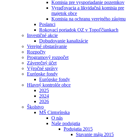
Komisia pre vysporiadanie pozemkov
Vyraďovacia a likvidačná komisia pre
majetok obce
Komisia na ochranu verejného záujmu
Poslanci
Rokovací poriadok OZ v Topoľčiankach
Investičné akcie
Dobudovanie kanalizácie
Verejné obstarávanie
Rozpočty
Programový rozpočet
Záverečný účet
Výročné správy
Európske fondy
Európske fondy
Hlavný kontrolór obce
2025
2024
2026
Školstvo
MŠ Cintorínska
O nás
Naše podujatia
Podujatia 2015
Stavanie mája 2015