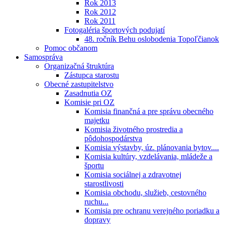
Rok 2013
Rok 2012
Rok 2011
Fotogaléria športových podujatí
48. ročník Behu oslobodenia Topoľčianok
Pomoc občanom
Samospráva
Organizačná štruktúra
Zástupca starostu
Obecné zastupitelstvo
Zasadnutia OZ
Komisie pri OZ
Komisia finančná a pre správu obecného
majetku
Komisia životného prostredia a
pôdohospodárstva
Komisia výstavby, úz. plánovania bytov....
Komisia kultúry, vzdelávania, mládeže a
športu
Komisia sociálnej a zdravotnej
starostlivosti
Komisia obchodu, služieb, cestovného
ruchu...
Komisia pre ochranu verejného poriadku a
dopravy