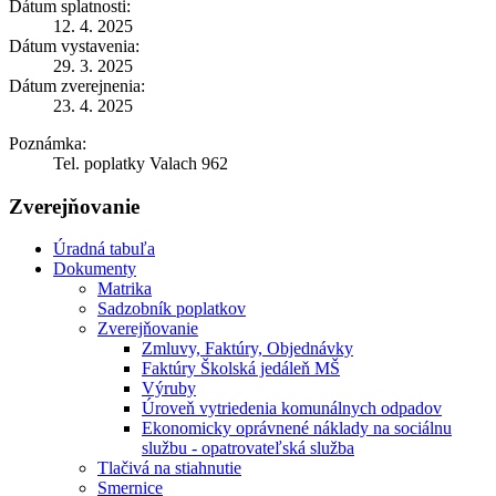
Dátum splatnosti:
12. 4. 2025
Dátum vystavenia:
29. 3. 2025
Dátum zverejnenia:
23. 4. 2025
Poznámka:
Tel. poplatky Valach 962
Zverejňovanie
Úradná tabuľa
Dokumenty
Matrika
Sadzobník poplatkov
Zverejňovanie
Zmluvy, Faktúry, Objednávky
Faktúry Školská jedáleň MŠ
Výruby
Úroveň vytriedenia komunálnych odpadov
Ekonomicky oprávnené náklady na sociálnu
službu - opatrovateľská služba
Tlačivá na stiahnutie
Smernice