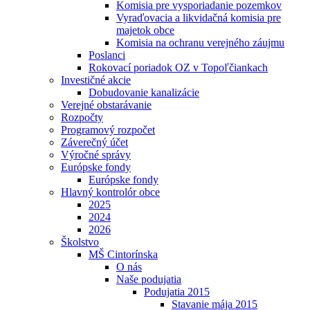
Komisia pre vysporiadanie pozemkov
Vyraďovacia a likvidačná komisia pre
majetok obce
Komisia na ochranu verejného záujmu
Poslanci
Rokovací poriadok OZ v Topoľčiankach
Investičné akcie
Dobudovanie kanalizácie
Verejné obstarávanie
Rozpočty
Programový rozpočet
Záverečný účet
Výročné správy
Európske fondy
Európske fondy
Hlavný kontrolór obce
2025
2024
2026
Školstvo
MŠ Cintorínska
O nás
Naše podujatia
Podujatia 2015
Stavanie mája 2015