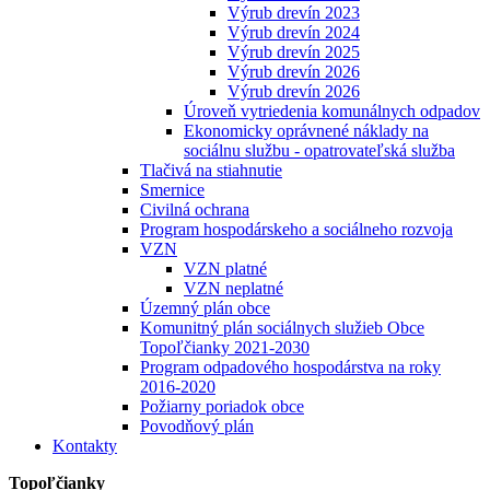
Výrub drevín 2023
Výrub drevín 2024
Výrub drevín 2025
Výrub drevín 2026
Výrub drevín 2026
Úroveň vytriedenia komunálnych odpadov
Ekonomicky oprávnené náklady na
sociálnu službu - opatrovateľská služba
Tlačivá na stiahnutie
Smernice
Civilná ochrana
Program hospodárskeho a sociálneho rozvoja
VZN
VZN platné
VZN neplatné
Územný plán obce
Komunitný plán sociálnych služieb Obce
Topoľčianky 2021-2030
Program odpadového hospodárstva na roky
2016-2020
Požiarny poriadok obce
Povodňový plán
Kontakty
Topoľčianky