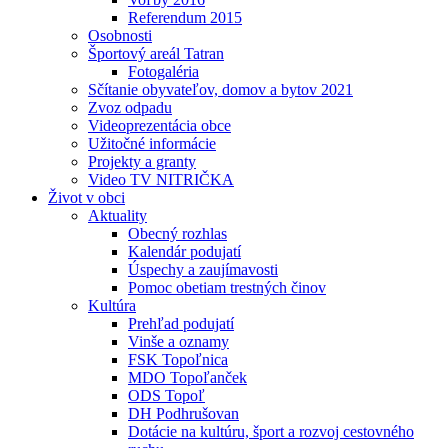
Referendum 2015
Osobnosti
Športový areál Tatran
Fotogaléria
Sčítanie obyvateľov, domov a bytov 2021
Zvoz odpadu
Videoprezentácia obce
Užitočné informácie
Projekty a granty
Video TV NITRIČKA
Život v obci
Aktuality
Obecný rozhlas
Kalendár podujatí
Úspechy a zaujímavosti
Pomoc obetiam trestných činov
Kultúra
Prehľad podujatí
Vinše a oznamy
FSK Topoľnica
MDO Topoľanček
ODS Topoľ
DH Podhrušovan
Dotácie na kultúru, šport a rozvoj cestovného