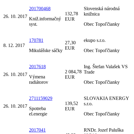
201700468
Slovenská národná
132,78
knižnica
26. 10. 2017
Kniž.informačný
EUR
syst.
Obec Topoľčianky
170781
ekupo s.r.o.
27,30
8. 12. 2017
EUR
Mikulášske sáčky
Obec Topoľčianky
2017618
Ing. Štefan Valašek VS
2 084,78
Trade
26. 10. 2017
Výmena
EUR
radiátorov
Obec Topoľčianky
2711159029
SLOVAKIA ENERGY
139,52
s.r.o.
26. 10. 2017
Spotreba
EUR
el.energie
Obec Topoľčianky
2017041
RNDr. Jozef Paluška