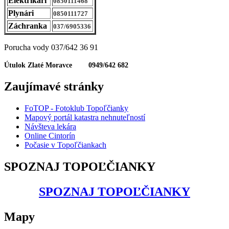
Elektrikári
0850111468
Plynári
0850111727
Záchranka
037/6905336
Porucha vody 037/642 36 91
Útulok Zlaté Moravce 0949/642 682
Zaujímavé stránky
FoTOP - Fotoklub Topoľčianky
Mapový portál katastra nehnuteľností
Návšteva lekára
Online Cintorín
Počasie v Topoľčiankach
SPOZNAJ TOPOĽČIANKY
SPOZNAJ TOPOĽČIANKY
Mapy