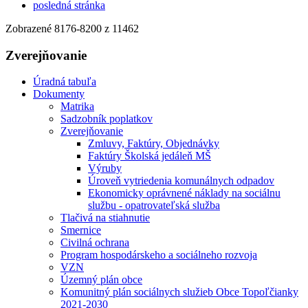
posledná stránka
Zobrazené
8176
-
8200
z 11462
Zverejňovanie
Úradná tabuľa
Dokumenty
Matrika
Sadzobník poplatkov
Zverejňovanie
Zmluvy, Faktúry, Objednávky
Faktúry Školská jedáleň MŠ
Výruby
Úroveň vytriedenia komunálnych odpadov
Ekonomicky oprávnené náklady na sociálnu
službu - opatrovateľská služba
Tlačivá na stiahnutie
Smernice
Civilná ochrana
Program hospodárskeho a sociálneho rozvoja
VZN
Územný plán obce
Komunitný plán sociálnych služieb Obce Topoľčianky
2021-2030