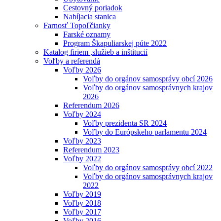
Cestovný poriadok
Nabíjacia stanica
Farnosť Topoľčianky
Farské oznamy
Program Škapuliarskej púte 2022
Katalog firiem ,služieb a inštitucií
Voľby a referendá
Voľby 2026
Voľby do orgánov samosprávy obcí 2026
Voľby do orgánov samosprávnych krajov
2026
Referendum 2026
Voľby 2024
Voľby prezidenta SR 2024
Voľby do Európskeho parlamentu 2024
Voľby 2023
Referendum 2023
Voľby 2022
Voľby do orgánov samosprávy obcí 2022
Voľby do orgánov samosprávnych krajov
2022
Voľby 2019
Voľby 2018
Voľby 2017
Voľby 2016