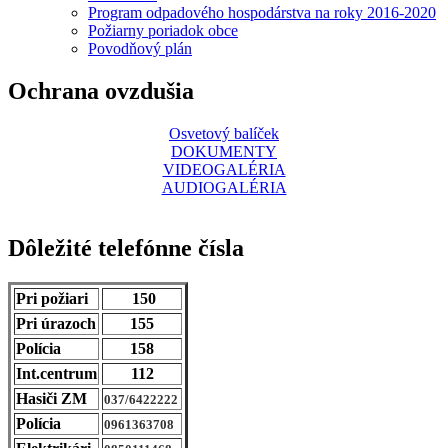
Program odpadového hospodárstva na roky 2016-2020
Požiarny poriadok obce
Povodňový plán
Ochrana ovzdušia
Osvetový balíček
DOKUMENTY
VIDEOGALÉRIA
AUDIOGALÉRIA
Dôležité telefónne čísla
Pri požiari
150
Pri úrazoch
155
Polícia
158
Int.centrum
112
Hasiči ZM
037/6422222
Polícia
0961363708