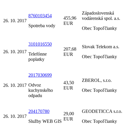
Západoslovenská
8760103454
455,96
vodárenská spol. a.s.
26. 10. 2017
EUR
Spotreba vody
Obec Topoľčianky
3101016550
Slovak Telekom a.s.
207,68
26. 10. 2017
Telefónne
EUR
Obec Topoľčianky
poplatky
2017030699
ZBEROL, s.r.o.
43,50
Odvoz
26. 10. 2017
EUR
kuchynského
Obec Topoľčianky
odpadu
204170780
GEODETICCA s.r.o.
29,00
26. 10. 2017
EUR
Služby WEB GIS
Obec Topoľčianky