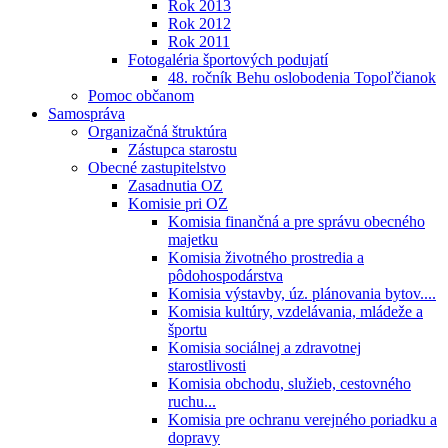
Rok 2013
Rok 2012
Rok 2011
Fotogaléria športových podujatí
48. ročník Behu oslobodenia Topoľčianok
Pomoc občanom
Samospráva
Organizačná štruktúra
Zástupca starostu
Obecné zastupitelstvo
Zasadnutia OZ
Komisie pri OZ
Komisia finančná a pre správu obecného
majetku
Komisia životného prostredia a
pôdohospodárstva
Komisia výstavby, úz. plánovania bytov....
Komisia kultúry, vzdelávania, mládeže a
športu
Komisia sociálnej a zdravotnej
starostlivosti
Komisia obchodu, služieb, cestovného
ruchu...
Komisia pre ochranu verejného poriadku a
dopravy