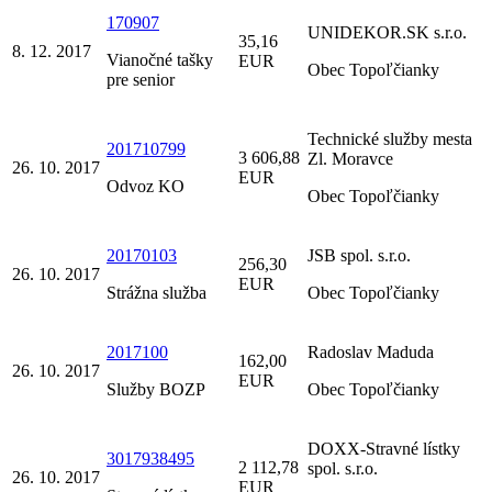
170907
UNIDEKOR.SK s.r.o.
35,16
8. 12. 2017
Vianočné tašky
EUR
Obec Topoľčianky
pre senior
Technické služby mesta
201710799
3 606,88
Zl. Moravce
26. 10. 2017
EUR
Odvoz KO
Obec Topoľčianky
20170103
JSB spol. s.r.o.
256,30
26. 10. 2017
EUR
Strážna služba
Obec Topoľčianky
2017100
Radoslav Maduda
162,00
26. 10. 2017
EUR
Služby BOZP
Obec Topoľčianky
DOXX-Stravné lístky
3017938495
2 112,78
spol. s.r.o.
26. 10. 2017
EUR