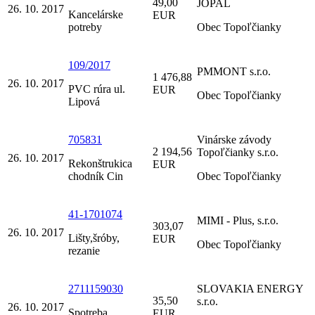
49,00
JOPAL
26. 10. 2017
Kancelárske
EUR
potreby
Obec Topoľčianky
109/2017
PMMONT s.r.o.
1 476,88
26. 10. 2017
PVC rúra ul.
EUR
Obec Topoľčianky
Lipová
705831
Vinárske závody
2 194,56
Topoľčianky s.r.o.
26. 10. 2017
Rekonštrukica
EUR
chodník Cin
Obec Topoľčianky
41-1701074
MIMI - Plus, s.r.o.
303,07
26. 10. 2017
Lišty,šróby,
EUR
Obec Topoľčianky
rezanie
2711159030
SLOVAKIA ENERGY
35,50
s.r.o.
26. 10. 2017
Spotreba
EUR