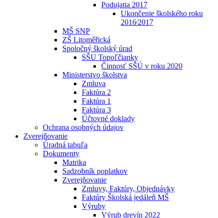
Podujatia 2017
Ukončenie školského roku
2016⁄2017
MŠ SNP
ZŠ Litoměřická
Spoločný školský úrad
SŠU Topoľčianky
Činnosť SŠÚ v roku 2020
Ministerstvo školstva
Zmluva
Faktúra 2
Faktúra 1
Faktúra 3
Účtovné doklady
Ochrana osobných údajov
Zverejňovanie
Úradná tabuľa
Dokumenty
Matrika
Sadzobník poplatkov
Zverejňovanie
Zmluvy, Faktúry, Objednávky
Faktúry Školská jedáleň MŠ
Výruby
Výrub drevín 2022