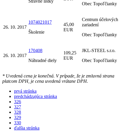
Stravné lístky
Obec Topoľčianky
Centrum účelových
1074021017
45,00
zariadení
26. 10. 2017
EUR
Školenie
Obec Topoľčianky
170408
JKL-STEEL s.r.o.
109,25
26. 10. 2017
EUR
Náhradné diely
Obec Topoľčianky
* Uvedená cena je konečná. V prípade, že je zmluvná strana
platcom DPH, je cena uvedená vrátane DPH.
prvá stránka
predchádzajúca stránka
326
327
328
329
330
ďalšia stránka