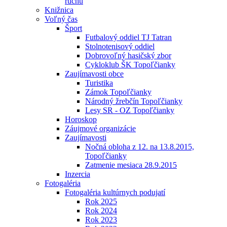
ruchu
Knižnica
Voľný čas
Šport
Futbalový oddiel TJ Tatran
Stolnotenisový oddiel
Dobrovoľný hasičský zbor
Cykloklub ŠK Topoľčianky
Zaujímavosti obce
Turistika
Zámok Topoľčianky
Národný žrebčín Topoľčianky
Lesy SR - OZ Topoľčianky
Horoskop
Záujmové organizácie
Zaujímavosti
Nočná obloha z 12. na 13.8.2015,
Topoľčianky
Zatmenie mesiaca 28.9.2015
Inzercia
Fotogaléria
Fotogaléria kultúrnych podujatí
Rok 2025
Rok 2024
Rok 2023