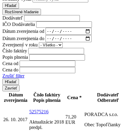
Hľadať
Rozšírené hľadanie
Dodávateľ
IČO Dodávatelia
Dátum zverejnenia od
Dátum zverejnenia do
Zverejnený v roku
Číslo faktúry
Popis plnenia
Cena od
Cena do
Zrušiť filter
Zavrieť
Dátum
Číslo faktúry
Dodávateľ
Cena *
zverejnenia
Popis plnenia
Odberateľ
52575216
PORADCA s.r.o.
71,20
26. 10. 2017
Aktualizácie 2018
EUR
Obec Topoľčianky
predpl.