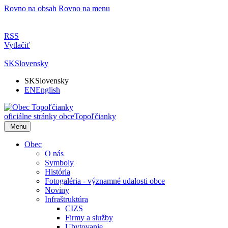
Rovno na obsah
Rovno na menu
RSS
Vytlačiť
SK
Slovensky
SK
Slovensky
EN
English
oficiálne stránky obce
Topoľčianky
Menu
Obec
O nás
Symboly
História
Fotogaléria - významné udalosti obce
Noviny
Infraštruktúra
CIZS
Firmy a služby
Ubytovanie