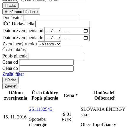
Hľadať
Rozšírené hľadanie
Dodávateľ
IČO Dodávatelia
Dátum zverejnenia od
Dátum zverejnenia do
Zverejnený v roku
Číslo faktúry
Popis plnenia
Cena od
Cena do
Zrušiť filter
Zavrieť
Dátum
Číslo faktúry
Dodávateľ
Cena *
zverejnenia
Popis plnenia
Odberateľ
2611132545
SLOVAKIA ENERGY
-9,01
s.r.o.
15. 11. 2016
Spotreba
EUR
el.energie
Obec Topoľčianky