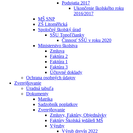
Podujatia 2017
Ukončenie školského roku
2016⁄2017
MŠ SNP
ZŠ Litoměřická
Spoločný školský úrad
SŠU Topoľčianky
Činnosť SŠÚ v roku 2020
Ministerstvo školstva
Zmluva
Faktúra 2
Faktúra 1
Faktúra 3
Účtovné doklady
Ochrana osobných údajov
Zverejňovanie
Úradná tabuľa
Dokumenty
Matrika
Sadzobník poplatkov
Zverejňovanie
Zmluvy, Faktúry, Objednávky
Faktúry Školská jedáleň MŠ
Výruby
Výrub drevín 2022