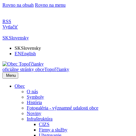
Rovno na obsah
Rovno na menu
RSS
Vytlačiť
SK
Slovensky
SK
Slovensky
EN
English
oficiálne stránky obce
Topoľčianky
Menu
Obec
O nás
Symboly
História
Fotogaléria - významné udalosti obce
Noviny
Infraštruktúra
CIZS
Firmy a služby
Ubytovanie