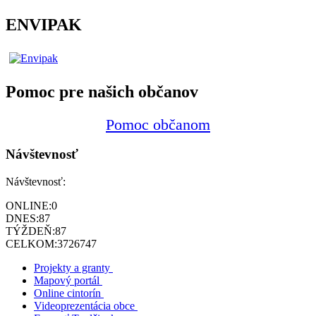
ENVIPAK
Pomoc pre našich občanov
Pomoc občanom
Návštevnosť
Návštevnosť:
ONLINE:
0
DNES:
87
TÝŽDEŇ:
87
CELKOM:
3726747
Projekty a granty
Mapový portál
Online cintorín
Videoprezentácia obce