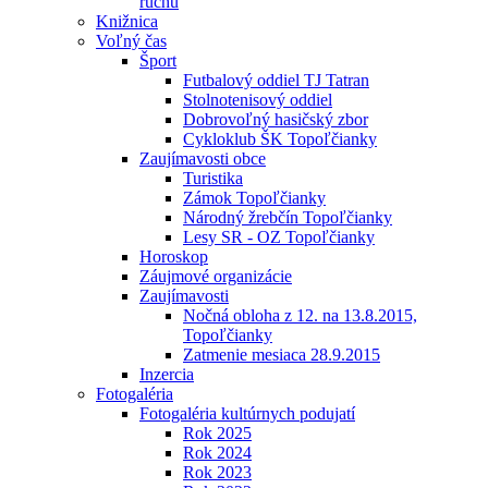
ruchu
Knižnica
Voľný čas
Šport
Futbalový oddiel TJ Tatran
Stolnotenisový oddiel
Dobrovoľný hasičský zbor
Cykloklub ŠK Topoľčianky
Zaujímavosti obce
Turistika
Zámok Topoľčianky
Národný žrebčín Topoľčianky
Lesy SR - OZ Topoľčianky
Horoskop
Záujmové organizácie
Zaujímavosti
Nočná obloha z 12. na 13.8.2015,
Topoľčianky
Zatmenie mesiaca 28.9.2015
Inzercia
Fotogaléria
Fotogaléria kultúrnych podujatí
Rok 2025
Rok 2024
Rok 2023