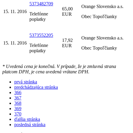
5373482709
Orange Slovensko a.s.
65,00
15. 11. 2016
Telefónne
EUR
Obec Topoľčianky
poplatky
5373552205
Orange Slovensko a.s.
17,92
15. 11. 2016
Telefónne
EUR
Obec Topoľčianky
poplatky
* Uvedená cena je konečná. V prípade, že je zmluvná strana
platcom DPH, je cena uvedená vrátane DPH.
prvá stránka
predchádzajúca stránka
366
367
368
369
370
ďalšia stránka
posledná stránka