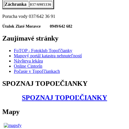
Záchranka
037/6905336
Porucha vody 037/642 36 91
Útulok Zlaté Moravce 0949/642 682
Zaujímavé stránky
FoTOP - Fotoklub Topoľčianky
Mapový portál katastra nehnuteľností
Návšteva lekára
Online Cintorín
Počasie v Topoľčiankach
SPOZNAJ TOPOĽČIANKY
SPOZNAJ TOPOĽČIANKY
Mapy