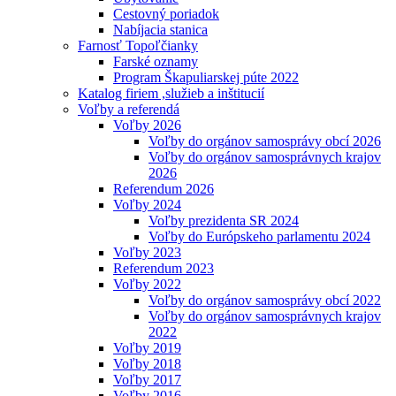
Cestovný poriadok
Nabíjacia stanica
Farnosť Topoľčianky
Farské oznamy
Program Škapuliarskej púte 2022
Katalog firiem ,služieb a inštitucií
Voľby a referendá
Voľby 2026
Voľby do orgánov samosprávy obcí 2026
Voľby do orgánov samosprávnych krajov
2026
Referendum 2026
Voľby 2024
Voľby prezidenta SR 2024
Voľby do Európskeho parlamentu 2024
Voľby 2023
Referendum 2023
Voľby 2022
Voľby do orgánov samosprávy obcí 2022
Voľby do orgánov samosprávnych krajov
2022
Voľby 2019
Voľby 2018
Voľby 2017
Voľby 2016