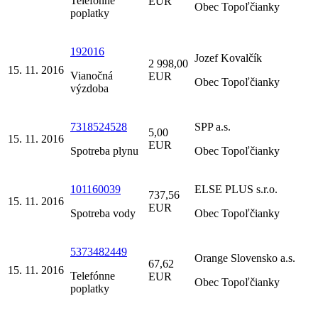
Telefónne
EUR
Obec Topoľčianky
poplatky
192016
Jozef Kovalčík
2 998,00
15. 11. 2016
Vianočná
EUR
Obec Topoľčianky
výzdoba
7318524528
SPP a.s.
5,00
15. 11. 2016
EUR
Spotreba plynu
Obec Topoľčianky
101160039
ELSE PLUS s.r.o.
737,56
15. 11. 2016
EUR
Spotreba vody
Obec Topoľčianky
5373482449
Orange Slovensko a.s.
67,62
15. 11. 2016
Telefónne
EUR
Obec Topoľčianky
poplatky