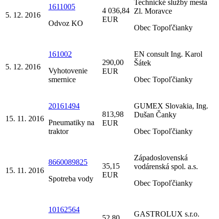
Technické služby mesta
1611005
4 036,84
Zl. Moravce
5. 12. 2016
EUR
Odvoz KO
Obec Topoľčianky
161002
EN consult Ing. Karol
290,00
Šátek
5. 12. 2016
Vyhotovenie
EUR
smernice
Obec Topoľčianky
20161494
GUMEX Slovakia, Ing.
813,98
Dušan Čanky
15. 11. 2016
Pneumatiky na
EUR
traktor
Obec Topoľčianky
Západoslovenská
8660089825
35,15
vodárenská spol. a.s.
15. 11. 2016
EUR
Spotreba vody
Obec Topoľčianky
10162564
GASTROLUX s.r.o.
52,80