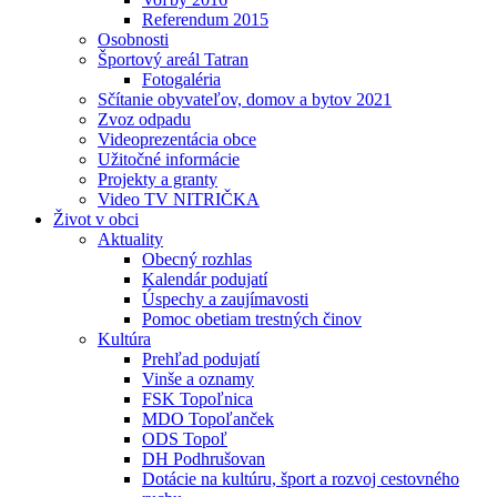
Referendum 2015
Osobnosti
Športový areál Tatran
Fotogaléria
Sčítanie obyvateľov, domov a bytov 2021
Zvoz odpadu
Videoprezentácia obce
Užitočné informácie
Projekty a granty
Video TV NITRIČKA
Život v obci
Aktuality
Obecný rozhlas
Kalendár podujatí
Úspechy a zaujímavosti
Pomoc obetiam trestných činov
Kultúra
Prehľad podujatí
Vinše a oznamy
FSK Topoľnica
MDO Topoľanček
ODS Topoľ
DH Podhrušovan
Dotácie na kultúru, šport a rozvoj cestovného