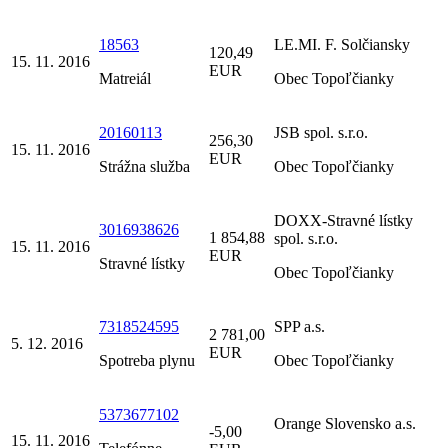
18563
LE.MI. F. Solčiansky
120,49
15. 11. 2016
EUR
Matreiál
Obec Topoľčianky
20160113
JSB spol. s.r.o.
256,30
15. 11. 2016
EUR
Strážna služba
Obec Topoľčianky
DOXX-Stravné lístky
3016938626
1 854,88
spol. s.r.o.
15. 11. 2016
EUR
Stravné lístky
Obec Topoľčianky
7318524595
SPP a.s.
2 781,00
5. 12. 2016
EUR
Spotreba plynu
Obec Topoľčianky
5373677102
Orange Slovensko a.s.
-5,00
15. 11. 2016