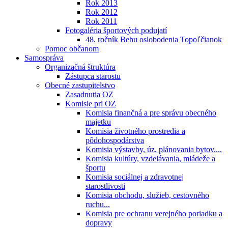
Rok 2013
Rok 2012
Rok 2011
Fotogaléria športových podujatí
48. ročník Behu oslobodenia Topoľčianok
Pomoc občanom
Samospráva
Organizačná štruktúra
Zástupca starostu
Obecné zastupitelstvo
Zasadnutia OZ
Komisie pri OZ
Komisia finančná a pre správu obecného
majetku
Komisia životného prostredia a
pôdohospodárstva
Komisia výstavby, úz. plánovania bytov....
Komisia kultúry, vzdelávania, mládeže a
športu
Komisia sociálnej a zdravotnej
starostlivosti
Komisia obchodu, služieb, cestovného
ruchu...
Komisia pre ochranu verejného poriadku a
dopravy