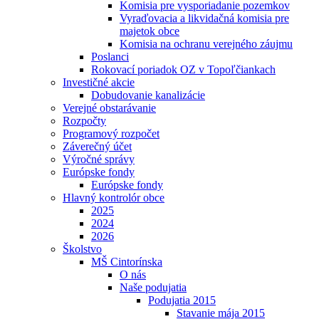
Komisia pre vysporiadanie pozemkov
Vyraďovacia a likvidačná komisia pre
majetok obce
Komisia na ochranu verejného záujmu
Poslanci
Rokovací poriadok OZ v Topoľčiankach
Investičné akcie
Dobudovanie kanalizácie
Verejné obstarávanie
Rozpočty
Programový rozpočet
Záverečný účet
Výročné správy
Európske fondy
Európske fondy
Hlavný kontrolór obce
2025
2024
2026
Školstvo
MŠ Cintorínska
O nás
Naše podujatia
Podujatia 2015
Stavanie mája 2015