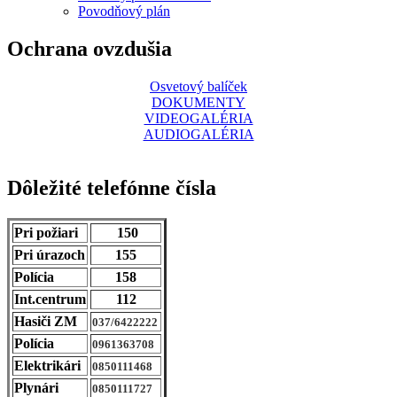
Povodňový plán
Ochrana ovzdušia
Osvetový balíček
DOKUMENTY
VIDEOGALÉRIA
AUDIOGALÉRIA
Dôležité telefónne čísla
Pri požiari
150
Pri úrazoch
155
Polícia
158
Int.centrum
112
Hasiči ZM
037/6422222
Polícia
0961363708
Elektrikári
0850111468
Plynári
0850111727