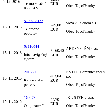
5. 12. 2016
Termoizolačná
EUR
Obec Topoľčianky
nádoba ŠJ
5790298127
Slovak Telekom a.s.
245,08
15. 11. 2016
Telefónne
EUR
Obec Topoľčianky
poplatky
63116044
ARDSYSTÉM s.r.o.
7 160,40
15. 11. 2016
Info-navigačný
EUR
Obec Topoľčianky
systém
2016390
ENTER Computer spol.s
463,04
r.o.
15. 11. 2016
Kancelárske
EUR
potreby
Obec Topoľčianky
160473
JKL-STEEL s.r.o.
44,70
15. 11. 2016
EUR
Olej, materiál
Obec Topoľčianky