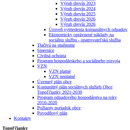
Výrub drevín 2023
Výrub drevín 2024
Výrub drevín 2025
Výrub drevín 2026
Výrub drevín 2026
Úroveň vytriedenia komunálnych odpadov
Ekonomicky oprávnené náklady na
sociálnu službu - opatrovateľská služba
Tlačivá na stiahnutie
Smernice
Civilná ochrana
Program hospodárskeho a sociálneho rozvoja
VZN
VZN platné
VZN neplatné
Územný plán obce
Komunitný plán sociálnych služieb Obce
Topoľčianky 2021-2030
Program odpadového hospodárstva na roky
2016-2020
Požiarny poriadok obce
Povodňový plán
Kontakty
Topoľčianky