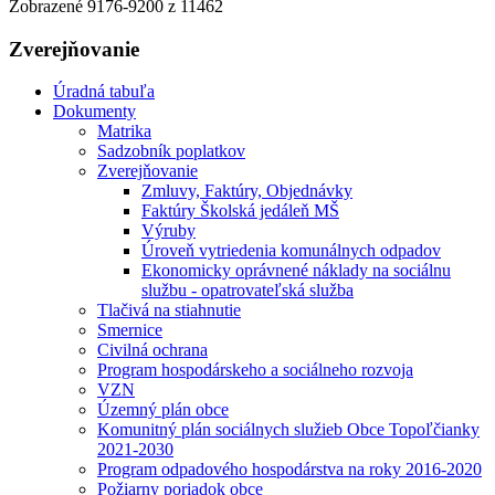
Zobrazené
9176
-
9200
z 11462
Zverejňovanie
Úradná tabuľa
Dokumenty
Matrika
Sadzobník poplatkov
Zverejňovanie
Zmluvy, Faktúry, Objednávky
Faktúry Školská jedáleň MŠ
Výruby
Úroveň vytriedenia komunálnych odpadov
Ekonomicky oprávnené náklady na sociálnu
službu - opatrovateľská služba
Tlačivá na stiahnutie
Smernice
Civilná ochrana
Program hospodárskeho a sociálneho rozvoja
VZN
Územný plán obce
Komunitný plán sociálnych služieb Obce Topoľčianky
2021-2030
Program odpadového hospodárstva na roky 2016-2020
Požiarny poriadok obce