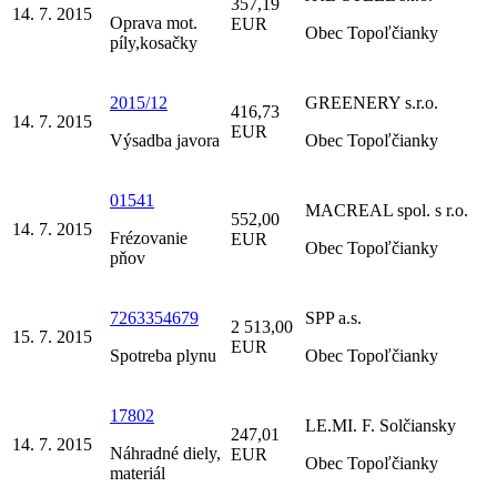
357,19
14. 7. 2015
Oprava mot.
EUR
Obec Topoľčianky
píly,kosačky
2015/12
GREENERY s.r.o.
416,73
14. 7. 2015
EUR
Výsadba javora
Obec Topoľčianky
01541
MACREAL spol. s r.o.
552,00
14. 7. 2015
Frézovanie
EUR
Obec Topoľčianky
pňov
7263354679
SPP a.s.
2 513,00
15. 7. 2015
EUR
Spotreba plynu
Obec Topoľčianky
17802
LE.MI. F. Solčiansky
247,01
14. 7. 2015
Náhradné diely,
EUR
Obec Topoľčianky
materiál