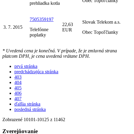
Obec Topoľčianky
prehliadka kotla
7505359197
Slovak Telekom a.s.
22,63
3. 7. 2015
Telefónne
EUR
Obec Topoľčianky
poplatky
* Uvedená cena je konečná. V prípade, že je zmluvná strana
platcom DPH, je cena uvedená vrátane DPH.
prvá stránka
predchádzajúca stránka
403
404
405
406
407
ďalšia stránka
posledná stránka
Zobrazené
10101
-
10125
z 11462
Zverejňovanie