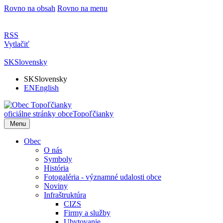
Rovno na obsah
Rovno na menu
RSS
Vytlačiť
SK
Slovensky
SK
Slovensky
EN
English
oficiálne stránky obce
Topoľčianky
Menu
Obec
O nás
Symboly
História
Fotogaléria - významné udalosti obce
Noviny
Infraštruktúra
CIZS
Firmy a služby
Ubytovanie