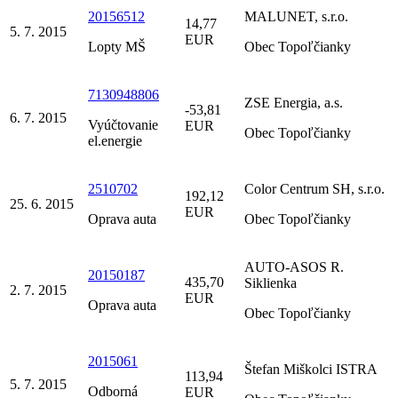
20156512
MALUNET, s.r.o.
14,77
5. 7. 2015
EUR
Lopty MŠ
Obec Topoľčianky
7130948806
ZSE Energia, a.s.
-53,81
6. 7. 2015
Vyúčtovanie
EUR
Obec Topoľčianky
el.energie
2510702
Color Centrum SH, s.r.o.
192,12
25. 6. 2015
EUR
Oprava auta
Obec Topoľčianky
AUTO-ASOS R.
20150187
435,70
Siklienka
2. 7. 2015
EUR
Oprava auta
Obec Topoľčianky
2015061
Štefan Miškolci ISTRA
113,94
5. 7. 2015
Odborná
EUR