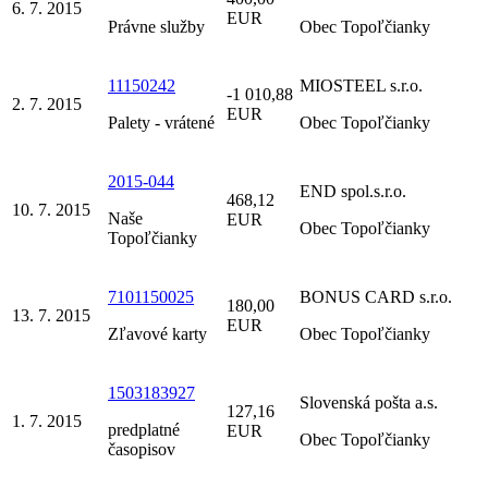
6. 7. 2015
EUR
Právne služby
Obec Topoľčianky
11150242
MIOSTEEL s.r.o.
-1 010,88
2. 7. 2015
EUR
Palety - vrátené
Obec Topoľčianky
2015-044
END spol.s.r.o.
468,12
10. 7. 2015
Naše
EUR
Obec Topoľčianky
Topoľčianky
7101150025
BONUS CARD s.r.o.
180,00
13. 7. 2015
EUR
Zľavové karty
Obec Topoľčianky
1503183927
Slovenská pošta a.s.
127,16
1. 7. 2015
predplatné
EUR
Obec Topoľčianky
časopisov