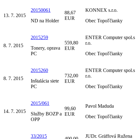
20150061
KONNEX s.r.o.
88,67
13. 7. 2015
EUR
ND na Holder
Obec Topoľčianky
2015259
ENTER Computer spol.s
559,80
r.o.
8. 7. 2015
Tonery, oprava
EUR
PC
Obec Topoľčianky
2015260
ENTER Computer spol.s
732,00
r.o.
8. 7. 2015
Inštalácia siete
EUR
PC
Obec Topoľčianky
2015/061
Pavol Maduda
99,60
14. 7. 2015
Služby BOZP a
EUR
Obec Topoľčianky
OPP
33/2015
JUDr. Gräffová Ružena
400,00