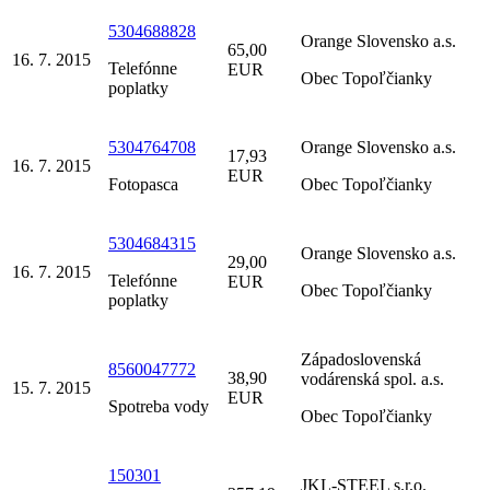
5304688828
Orange Slovensko a.s.
65,00
16. 7. 2015
Telefónne
EUR
Obec Topoľčianky
poplatky
5304764708
Orange Slovensko a.s.
17,93
16. 7. 2015
EUR
Fotopasca
Obec Topoľčianky
5304684315
Orange Slovensko a.s.
29,00
16. 7. 2015
Telefónne
EUR
Obec Topoľčianky
poplatky
Západoslovenská
8560047772
38,90
vodárenská spol. a.s.
15. 7. 2015
EUR
Spotreba vody
Obec Topoľčianky
150301
JKL-STEEL s.r.o.