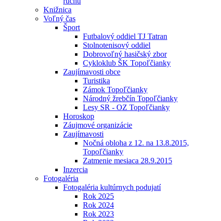
ruchu
Knižnica
Voľný čas
Šport
Futbalový oddiel TJ Tatran
Stolnotenisový oddiel
Dobrovoľný hasičský zbor
Cykloklub ŠK Topoľčianky
Zaujímavosti obce
Turistika
Zámok Topoľčianky
Národný žrebčín Topoľčianky
Lesy SR - OZ Topoľčianky
Horoskop
Záujmové organizácie
Zaujímavosti
Nočná obloha z 12. na 13.8.2015,
Topoľčianky
Zatmenie mesiaca 28.9.2015
Inzercia
Fotogaléria
Fotogaléria kultúrnych podujatí
Rok 2025
Rok 2024
Rok 2023