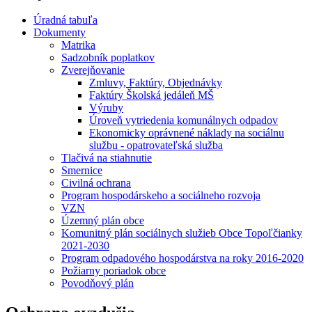
Úradná tabuľa
Dokumenty
Matrika
Sadzobník poplatkov
Zverejňovanie
Zmluvy, Faktúry, Objednávky
Faktúry Školská jedáleň MŠ
Výruby
Úroveň vytriedenia komunálnych odpadov
Ekonomicky oprávnené náklady na sociálnu
službu - opatrovateľská služba
Tlačivá na stiahnutie
Smernice
Civilná ochrana
Program hospodárskeho a sociálneho rozvoja
VZN
Územný plán obce
Komunitný plán sociálnych služieb Obce Topoľčianky
2021-2030
Program odpadového hospodárstva na roky 2016-2020
Požiarny poriadok obce
Povodňový plán