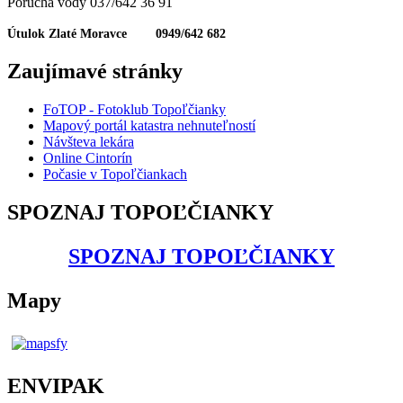
Porucha vody 037/642 36 91
Útulok Zlaté Moravce 0949/642 682
Zaujímavé stránky
FoTOP - Fotoklub Topoľčianky
Mapový portál katastra nehnuteľností
Návšteva lekára
Online Cintorín
Počasie v Topoľčiankach
SPOZNAJ TOPOĽČIANKY
SPOZNAJ TOPOĽČIANKY
Mapy
ENVIPAK