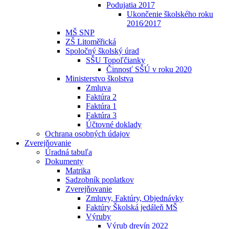
Podujatia 2017
Ukončenie školského roku
2016⁄2017
MŠ SNP
ZŠ Litoměřická
Spoločný školský úrad
SŠU Topoľčianky
Činnosť SŠÚ v roku 2020
Ministerstvo školstva
Zmluva
Faktúra 2
Faktúra 1
Faktúra 3
Účtovné doklady
Ochrana osobných údajov
Zverejňovanie
Úradná tabuľa
Dokumenty
Matrika
Sadzobník poplatkov
Zverejňovanie
Zmluvy, Faktúry, Objednávky
Faktúry Školská jedáleň MŠ
Výruby
Výrub drevín 2022