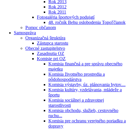
Rok 2013
Rok 2012
Rok 2011
Fotogaléria športových podujatí
48. ročník Behu oslobodenia Topoľčianok
Pomoc občanom
Samospráva
Organizačná štruktúra
Zástupca starostu
Obecné zastupitelstvo
Zasadnutia OZ
Komisie pri OZ
Komisia finančná a pre správu obecného
majetku
Komisia životného prostredia a
pôdohospodárstva
Komisia výstavby, úz. plánovania bytov....
Komisia kultúry, vzdelávania, mládeže a
športu
Komisia sociálnej a zdravotnej
starostlivosti
Komisia obchodu, služieb, cestovného
ruchu...
Komisia pre ochranu verejného poriadku a
dopravy