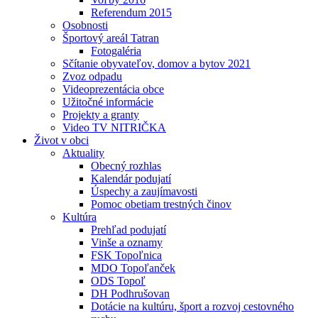
Referendum 2015
Osobnosti
Športový areál Tatran
Fotogaléria
Sčítanie obyvateľov, domov a bytov 2021
Zvoz odpadu
Videoprezentácia obce
Užitočné informácie
Projekty a granty
Video TV NITRIČKA
Život v obci
Aktuality
Obecný rozhlas
Kalendár podujatí
Úspechy a zaujímavosti
Pomoc obetiam trestných činov
Kultúra
Prehľad podujatí
Vinše a oznamy
FSK Topoľnica
MDO Topoľanček
ODS Topoľ
DH Podhrušovan
Dotácie na kultúru, šport a rozvoj cestovného