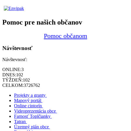
Pomoc pre našich občanov
Pomoc občanom
Návštevnosť
Návštevnosť:
ONLINE:
3
DNES:
102
TÝŽDEŇ:
102
CELKOM:
3726762
Projekty a granty
Mapový portál
Online cintorín
Videoprezentácia obce
Farnosť Toplčianky
Tatran
Územný plán obce