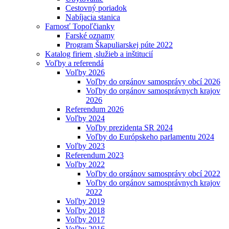
Cestovný poriadok
Nabíjacia stanica
Farnosť Topoľčianky
Farské oznamy
Program Škapuliarskej púte 2022
Katalog firiem ,služieb a inštitucií
Voľby a referendá
Voľby 2026
Voľby do orgánov samosprávy obcí 2026
Voľby do orgánov samosprávnych krajov
2026
Referendum 2026
Voľby 2024
Voľby prezidenta SR 2024
Voľby do Európskeho parlamentu 2024
Voľby 2023
Referendum 2023
Voľby 2022
Voľby do orgánov samosprávy obcí 2022
Voľby do orgánov samosprávnych krajov
2022
Voľby 2019
Voľby 2018
Voľby 2017
Voľby 2016