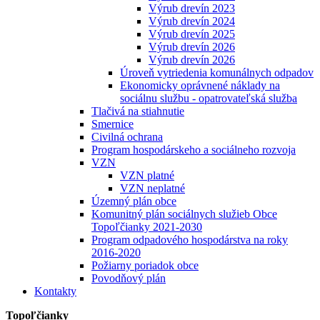
Výrub drevín 2023
Výrub drevín 2024
Výrub drevín 2025
Výrub drevín 2026
Výrub drevín 2026
Úroveň vytriedenia komunálnych odpadov
Ekonomicky oprávnené náklady na
sociálnu službu - opatrovateľská služba
Tlačivá na stiahnutie
Smernice
Civilná ochrana
Program hospodárskeho a sociálneho rozvoja
VZN
VZN platné
VZN neplatné
Územný plán obce
Komunitný plán sociálnych služieb Obce
Topoľčianky 2021-2030
Program odpadového hospodárstva na roky
2016-2020
Požiarny poriadok obce
Povodňový plán
Kontakty
Topoľčianky