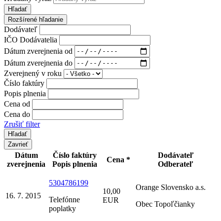
Hľadať
Rozšírené hľadanie
Dodávateľ
IČO Dodávatelia
Dátum zverejnenia od
Dátum zverejnenia do
Zverejnený v roku
Číslo faktúry
Popis plnenia
Cena od
Cena do
Zrušiť filter
Zavrieť
Dátum
Číslo faktúry
Dodávateľ
Cena *
zverejnenia
Popis plnenia
Odberateľ
5304786199
Orange Slovensko a.s.
10,00
16. 7. 2015
Telefónne
EUR
Obec Topoľčianky
poplatky