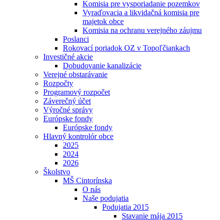
Komisia pre vysporiadanie pozemkov
Vyraďovacia a likvidačná komisia pre
majetok obce
Komisia na ochranu verejného záujmu
Poslanci
Rokovací poriadok OZ v Topoľčiankach
Investičné akcie
Dobudovanie kanalizácie
Verejné obstarávanie
Rozpočty
Programový rozpočet
Záverečný účet
Výročné správy
Európske fondy
Európske fondy
Hlavný kontrolór obce
2025
2024
2026
Školstvo
MŠ Cintorínska
O nás
Naše podujatia
Podujatia 2015
Stavanie mája 2015