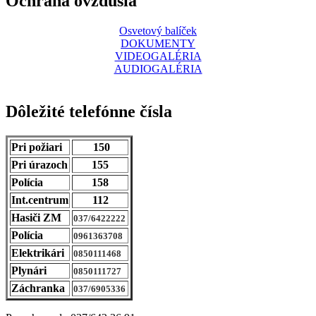
Ochrana ovzdušia
Osvetový balíček
DOKUMENTY
VIDEOGALÉRIA
AUDIOGALÉRIA
Dôležité telefónne čísla
Pri požiari
150
Pri úrazoch
155
Polícia
158
Int.centrum
112
Hasiči ZM
037/6422222
Polícia
0961363708
Elektrikári
0850111468
Plynári
0850111727
Záchranka
037/6905336