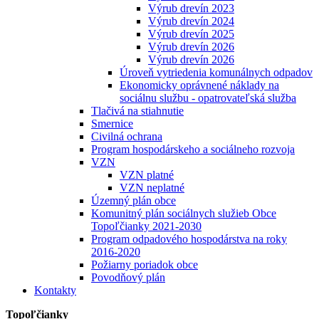
Výrub drevín 2023
Výrub drevín 2024
Výrub drevín 2025
Výrub drevín 2026
Výrub drevín 2026
Úroveň vytriedenia komunálnych odpadov
Ekonomicky oprávnené náklady na
sociálnu službu - opatrovateľská služba
Tlačivá na stiahnutie
Smernice
Civilná ochrana
Program hospodárskeho a sociálneho rozvoja
VZN
VZN platné
VZN neplatné
Územný plán obce
Komunitný plán sociálnych služieb Obce
Topoľčianky 2021-2030
Program odpadového hospodárstva na roky
2016-2020
Požiarny poriadok obce
Povodňový plán
Kontakty
Topoľčianky