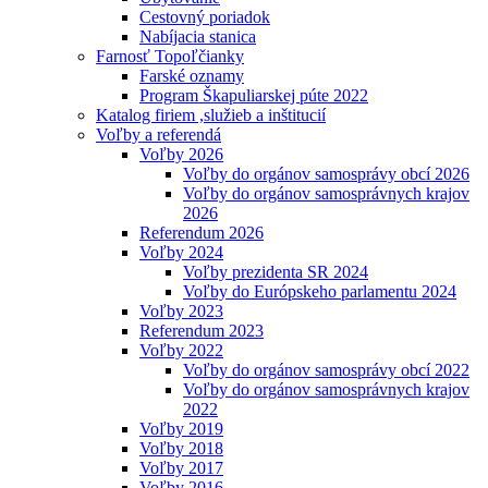
Cestovný poriadok
Nabíjacia stanica
Farnosť Topoľčianky
Farské oznamy
Program Škapuliarskej púte 2022
Katalog firiem ,služieb a inštitucií
Voľby a referendá
Voľby 2026
Voľby do orgánov samosprávy obcí 2026
Voľby do orgánov samosprávnych krajov
2026
Referendum 2026
Voľby 2024
Voľby prezidenta SR 2024
Voľby do Európskeho parlamentu 2024
Voľby 2023
Referendum 2023
Voľby 2022
Voľby do orgánov samosprávy obcí 2022
Voľby do orgánov samosprávnych krajov
2022
Voľby 2019
Voľby 2018
Voľby 2017
Voľby 2016