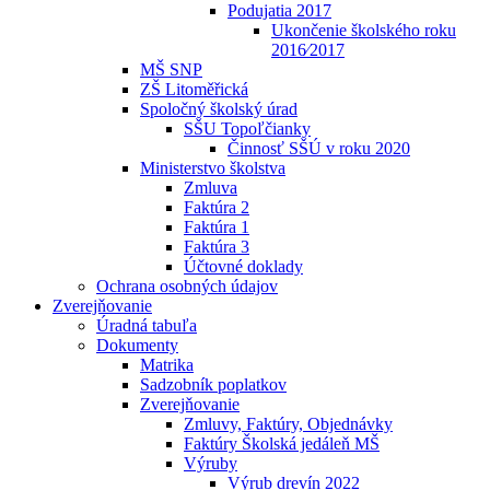
Podujatia 2017
Ukončenie školského roku
2016⁄2017
MŠ SNP
ZŠ Litoměřická
Spoločný školský úrad
SŠU Topoľčianky
Činnosť SŠÚ v roku 2020
Ministerstvo školstva
Zmluva
Faktúra 2
Faktúra 1
Faktúra 3
Účtovné doklady
Ochrana osobných údajov
Zverejňovanie
Úradná tabuľa
Dokumenty
Matrika
Sadzobník poplatkov
Zverejňovanie
Zmluvy, Faktúry, Objednávky
Faktúry Školská jedáleň MŠ
Výruby
Výrub drevín 2022