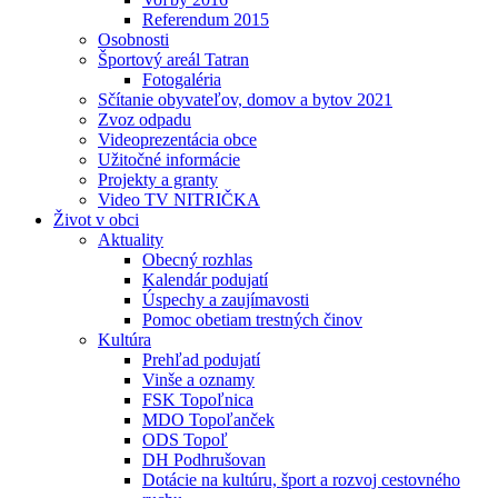
Referendum 2015
Osobnosti
Športový areál Tatran
Fotogaléria
Sčítanie obyvateľov, domov a bytov 2021
Zvoz odpadu
Videoprezentácia obce
Užitočné informácie
Projekty a granty
Video TV NITRIČKA
Život v obci
Aktuality
Obecný rozhlas
Kalendár podujatí
Úspechy a zaujímavosti
Pomoc obetiam trestných činov
Kultúra
Prehľad podujatí
Vinše a oznamy
FSK Topoľnica
MDO Topoľanček
ODS Topoľ
DH Podhrušovan
Dotácie na kultúru, šport a rozvoj cestovného