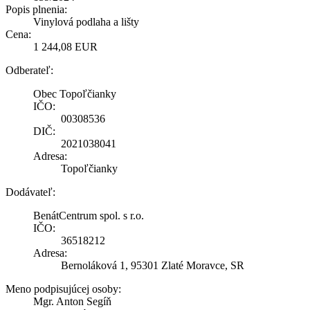
Popis plnenia:
Vinylová podlaha a lišty
Cena:
1 244,08 EUR
Odberateľ:
Obec Topoľčianky
IČO:
00308536
DIČ:
2021038041
Adresa:
Topoľčianky
Dodávateľ:
BenátCentrum spol. s r.o.
IČO:
36518212
Adresa:
Bernoláková 1, 95301 Zlaté Moravce, SR
Meno podpisujúcej osoby:
Mgr. Anton Segíň