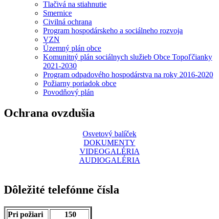
Tlačivá na stiahnutie
Smernice
Civilná ochrana
Program hospodárskeho a sociálneho rozvoja
VZN
Územný plán obce
Komunitný plán sociálnych služieb Obce Topoľčianky
2021-2030
Program odpadového hospodárstva na roky 2016-2020
Požiarny poriadok obce
Povodňový plán
Ochrana ovzdušia
Osvetový balíček
DOKUMENTY
VIDEOGALÉRIA
AUDIOGALÉRIA
Dôležité telefónne čísla
Pri požiari
150