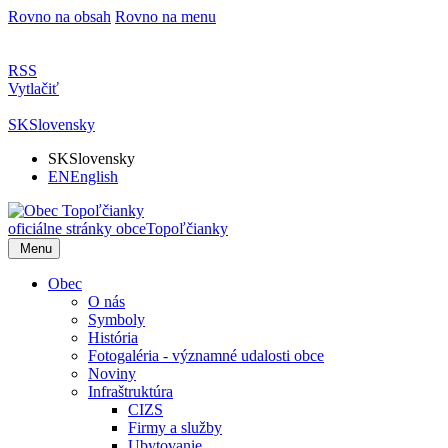
Rovno na obsah
Rovno na menu
RSS
Vytlačiť
SK
Slovensky
SK
Slovensky
EN
English
oficiálne stránky obce
Topoľčianky
Menu
Obec
O nás
Symboly
História
Fotogaléria - významné udalosti obce
Noviny
Infraštruktúra
CIZS
Firmy a služby
Ubytovanie