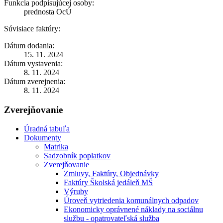
Funkcia podpisujúcej osoby:
prednosta OcÚ
Súvisiace faktúry:
Dátum dodania:
15. 11. 2024
Dátum vystavenia:
8. 11. 2024
Dátum zverejnenia:
8. 11. 2024
Zverejňovanie
Úradná tabuľa
Dokumenty
Matrika
Sadzobník poplatkov
Zverejňovanie
Zmluvy, Faktúry, Objednávky
Faktúry Školská jedáleň MŠ
Výruby
Úroveň vytriedenia komunálnych odpadov
Ekonomicky oprávnené náklady na sociálnu
službu - opatrovateľská služba