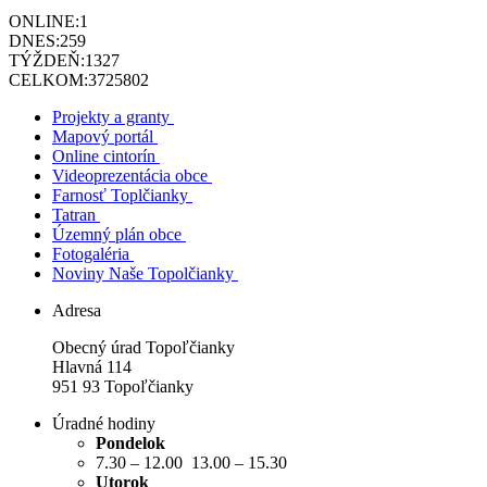
ONLINE:
1
DNES:
259
TÝŽDEŇ:
1327
CELKOM:
3725802
Projekty a granty
Mapový portál
Online cintorín
Videoprezentácia obce
Farnosť Toplčianky
Tatran
Územný plán obce
Fotogaléria
Noviny Naše Topolčianky
Adresa
Obecný úrad Topoľčianky
Hlavná 114
951 93 Topoľčianky
Úradné hodiny
Pondelok
7.30 – 12.00 13.00 – 15.30
Utorok