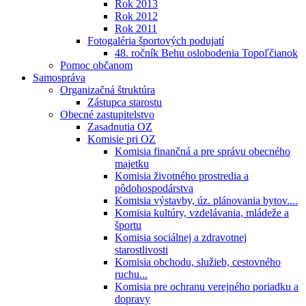
Rok 2013
Rok 2012
Rok 2011
Fotogaléria športových podujatí
48. ročník Behu oslobodenia Topoľčianok
Pomoc občanom
Samospráva
Organizačná štruktúra
Zástupca starostu
Obecné zastupitelstvo
Zasadnutia OZ
Komisie pri OZ
Komisia finančná a pre správu obecného
majetku
Komisia životného prostredia a
pôdohospodárstva
Komisia výstavby, úz. plánovania bytov....
Komisia kultúry, vzdelávania, mládeže a
športu
Komisia sociálnej a zdravotnej
starostlivosti
Komisia obchodu, služieb, cestovného
ruchu...
Komisia pre ochranu verejného poriadku a
dopravy