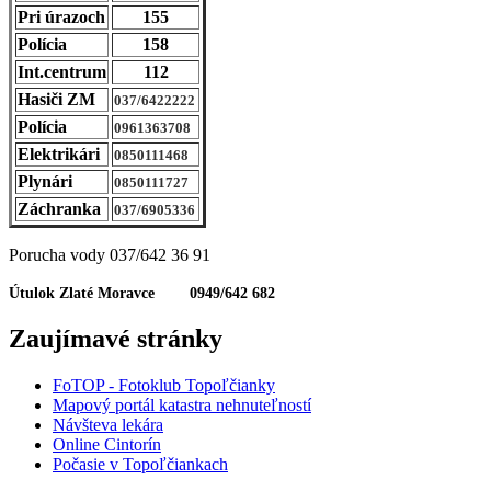
Pri úrazoch
155
Polícia
158
Int.centrum
112
Hasiči ZM
037/6422222
Polícia
0961363708
Elektrikári
0850111468
Plynári
0850111727
Záchranka
037/6905336
Porucha vody 037/642 36 91
Útulok Zlaté Moravce 0949/642 682
Zaujímavé stránky
FoTOP - Fotoklub Topoľčianky
Mapový portál katastra nehnuteľností
Návšteva lekára
Online Cintorín
Počasie v Topoľčiankach