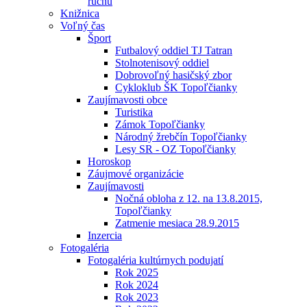
ruchu
Knižnica
Voľný čas
Šport
Futbalový oddiel TJ Tatran
Stolnotenisový oddiel
Dobrovoľný hasičský zbor
Cykloklub ŠK Topoľčianky
Zaujímavosti obce
Turistika
Zámok Topoľčianky
Národný žrebčín Topoľčianky
Lesy SR - OZ Topoľčianky
Horoskop
Záujmové organizácie
Zaujímavosti
Nočná obloha z 12. na 13.8.2015,
Topoľčianky
Zatmenie mesiaca 28.9.2015
Inzercia
Fotogaléria
Fotogaléria kultúrnych podujatí
Rok 2025
Rok 2024
Rok 2023