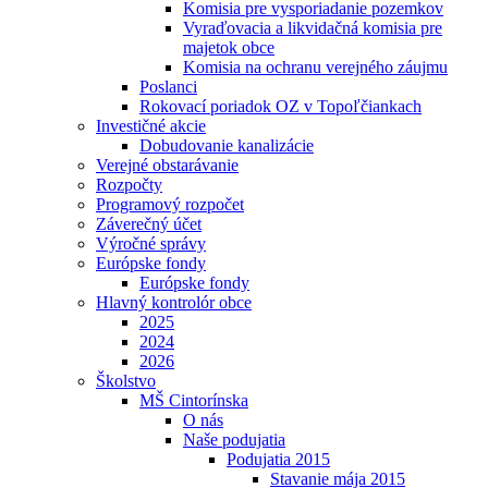
Komisia pre vysporiadanie pozemkov
Vyraďovacia a likvidačná komisia pre
majetok obce
Komisia na ochranu verejného záujmu
Poslanci
Rokovací poriadok OZ v Topoľčiankach
Investičné akcie
Dobudovanie kanalizácie
Verejné obstarávanie
Rozpočty
Programový rozpočet
Záverečný účet
Výročné správy
Európske fondy
Európske fondy
Hlavný kontrolór obce
2025
2024
2026
Školstvo
MŠ Cintorínska
O nás
Naše podujatia
Podujatia 2015
Stavanie mája 2015