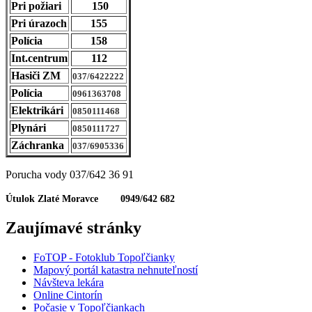
Pri požiari
150
Pri úrazoch
155
Polícia
158
Int.centrum
112
Hasiči ZM
037/6422222
Polícia
0961363708
Elektrikári
0850111468
Plynári
0850111727
Záchranka
037/6905336
Porucha vody 037/642 36 91
Útulok Zlaté Moravce 0949/642 682
Zaujímavé stránky
FoTOP - Fotoklub Topoľčianky
Mapový portál katastra nehnuteľností
Návšteva lekára
Online Cintorín
Počasie v Topoľčiankach