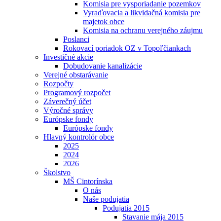
Komisia pre vysporiadanie pozemkov
Vyraďovacia a likvidačná komisia pre
majetok obce
Komisia na ochranu verejného záujmu
Poslanci
Rokovací poriadok OZ v Topoľčiankach
Investičné akcie
Dobudovanie kanalizácie
Verejné obstarávanie
Rozpočty
Programový rozpočet
Záverečný účet
Výročné správy
Európske fondy
Európske fondy
Hlavný kontrolór obce
2025
2024
2026
Školstvo
MŠ Cintorínska
O nás
Naše podujatia
Podujatia 2015
Stavanie mája 2015