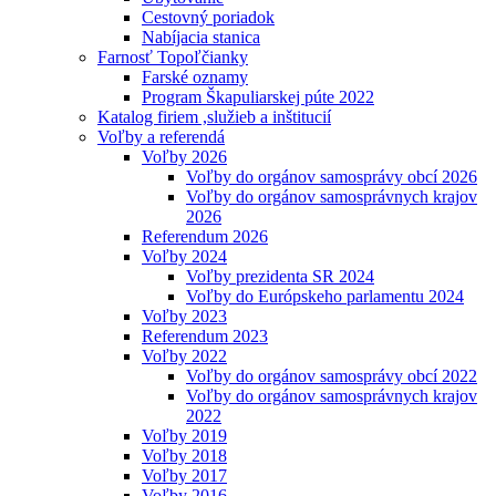
Cestovný poriadok
Nabíjacia stanica
Farnosť Topoľčianky
Farské oznamy
Program Škapuliarskej púte 2022
Katalog firiem ,služieb a inštitucií
Voľby a referendá
Voľby 2026
Voľby do orgánov samosprávy obcí 2026
Voľby do orgánov samosprávnych krajov
2026
Referendum 2026
Voľby 2024
Voľby prezidenta SR 2024
Voľby do Európskeho parlamentu 2024
Voľby 2023
Referendum 2023
Voľby 2022
Voľby do orgánov samosprávy obcí 2022
Voľby do orgánov samosprávnych krajov
2022
Voľby 2019
Voľby 2018
Voľby 2017
Voľby 2016