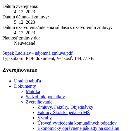
Dátum zverejnenia:
4. 12. 2023
Dátum účinnosti zmluvy:
5. 12. 2023
Dátum uzatvorenia/udelenia súhlasu s uzatvorením zmluvy:
4. 12. 2023
Platnosť zmluvy do:
Neuvedené
Supek Ladislav - nájomná zmluva.pdf
Typ súboru: PDF dokument, Veľkosť: 144,77 kB
Zverejňovanie
Úradná tabuľa
Dokumenty
Matrika
Sadzobník poplatkov
Zverejňovanie
Zmluvy, Faktúry, Objednávky
Faktúry Školská jedáleň MŠ
Výruby
Úroveň vytriedenia komunálnych odpadov
Ekonomicky oprávnené náklady na sociálnu