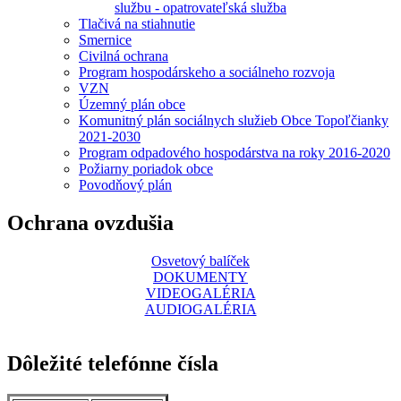
službu - opatrovateľská služba
Tlačivá na stiahnutie
Smernice
Civilná ochrana
Program hospodárskeho a sociálneho rozvoja
VZN
Územný plán obce
Komunitný plán sociálnych služieb Obce Topoľčianky
2021-2030
Program odpadového hospodárstva na roky 2016-2020
Požiarny poriadok obce
Povodňový plán
Ochrana ovzdušia
Osvetový balíček
DOKUMENTY
VIDEOGALÉRIA
AUDIOGALÉRIA
Dôležité telefónne čísla