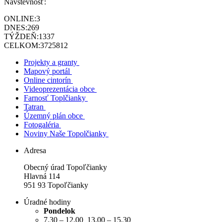
Návštevnosť:
ONLINE:
3
DNES:
269
TÝŽDEŇ:
1337
CELKOM:
3725812
Projekty a granty
Mapový portál
Online cintorín
Videoprezentácia obce
Farnosť Toplčianky
Tatran
Územný plán obce
Fotogaléria
Noviny Naše Topolčianky
Adresa
Obecný úrad Topoľčianky
Hlavná 114
951 93 Topoľčianky
Úradné hodiny
Pondelok
7.30 – 12.00 13.00 – 15.30