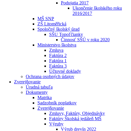
Podujatia 2017
Ukončenie školského roku
2016⁄2017
MŠ SNP
ZŠ Litoměřická
Spoločný školský úrad
SŠU Topoľčianky
Činnosť SŠÚ v roku 2020
Ministerstvo školstva
Zmluva
Faktúra 2
Faktúra 1
Faktúra 3
Účtovné doklady
Ochrana osobných údajov
Zverejňovanie
Úradná tabuľa
Dokumenty
Matrika
Sadzobník poplatkov
Zverejňovanie
Zmluvy, Faktúry, Objednávky
Faktúry Školská jedáleň MŠ
Výruby
Výrub drevín 2022