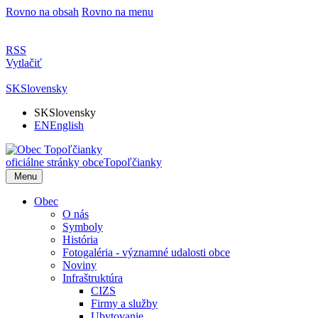
Rovno na obsah
Rovno na menu
RSS
Vytlačiť
SK
Slovensky
SK
Slovensky
EN
English
oficiálne stránky obce
Topoľčianky
Menu
Obec
O nás
Symboly
História
Fotogaléria - významné udalosti obce
Noviny
Infraštruktúra
CIZS
Firmy a služby
Ubytovanie