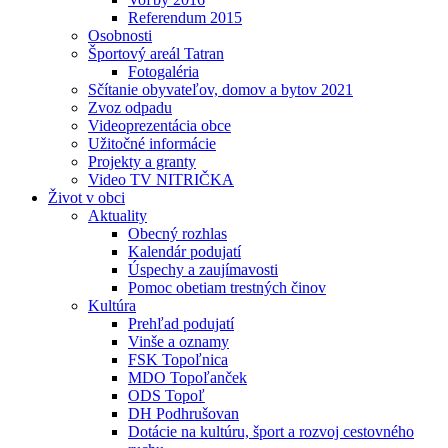
Referendum 2015
Osobnosti
Športový areál Tatran
Fotogaléria
Sčítanie obyvateľov, domov a bytov 2021
Zvoz odpadu
Videoprezentácia obce
Užitočné informácie
Projekty a granty
Video TV NITRIČKA
Život v obci
Aktuality
Obecný rozhlas
Kalendár podujatí
Úspechy a zaujímavosti
Pomoc obetiam trestných činov
Kultúra
Prehľad podujatí
Vinše a oznamy
FSK Topoľnica
MDO Topoľanček
ODS Topoľ
DH Podhrušovan
Dotácie na kultúru, šport a rozvoj cestovného