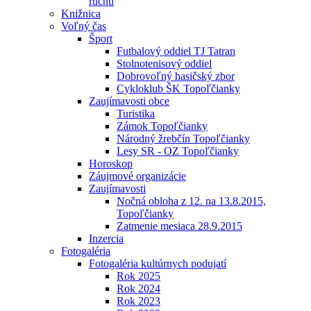
ruchu
Knižnica
Voľný čas
Šport
Futbalový oddiel TJ Tatran
Stolnotenisový oddiel
Dobrovoľný hasičský zbor
Cykloklub ŠK Topoľčianky
Zaujímavosti obce
Turistika
Zámok Topoľčianky
Národný žrebčín Topoľčianky
Lesy SR - OZ Topoľčianky
Horoskop
Záujmové organizácie
Zaujímavosti
Nočná obloha z 12. na 13.8.2015,
Topoľčianky
Zatmenie mesiaca 28.9.2015
Inzercia
Fotogaléria
Fotogaléria kultúrnych podujatí
Rok 2025
Rok 2024
Rok 2023