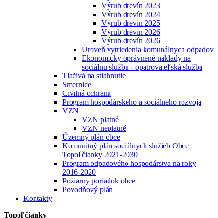
Výrub drevín 2023
Výrub drevín 2024
Výrub drevín 2025
Výrub drevín 2026
Výrub drevín 2026
Úroveň vytriedenia komunálnych odpadov
Ekonomicky oprávnené náklady na
sociálnu službu - opatrovateľská služba
Tlačivá na stiahnutie
Smernice
Civilná ochrana
Program hospodárskeho a sociálneho rozvoja
VZN
VZN platné
VZN neplatné
Územný plán obce
Komunitný plán sociálnych služieb Obce
Topoľčianky 2021-2030
Program odpadového hospodárstva na roky
2016-2020
Požiarny poriadok obce
Povodňový plán
Kontakty
Topoľčianky