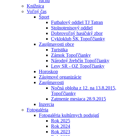
ruchu
Knižnica
Voľný čas
Šport
Futbalový oddiel TJ Tatran
Stolnotenisový oddiel
Dobrovoľný hasičský zbor
Cykloklub ŠK Topoľčianky
Zaujímavosti obce
Turistika
Zámok Topoľčianky
Národný žrebčín Topoľčianky
Lesy SR - OZ Topoľčianky
Horoskop
Záujmové organizácie
Zaujímavosti
Nočná obloha z 12. na 13.8.2015,
Topoľčianky
Zatmenie mesiaca 28.9.2015
Inzercia
Fotogaléria
Fotogaléria kultúrnych podujatí
Rok 2025
Rok 2024
Rok 2023