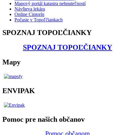
Mapový portál katastra nehnuteľností
Návšteva lekára
Online Cintorín
Počasie v Topoľčiankach
SPOZNAJ TOPOĽČIANKY
SPOZNAJ TOPOĽČIANKY
Mapy
ENVIPAK
Pomoc pre našich občanov
Pomoc občanom