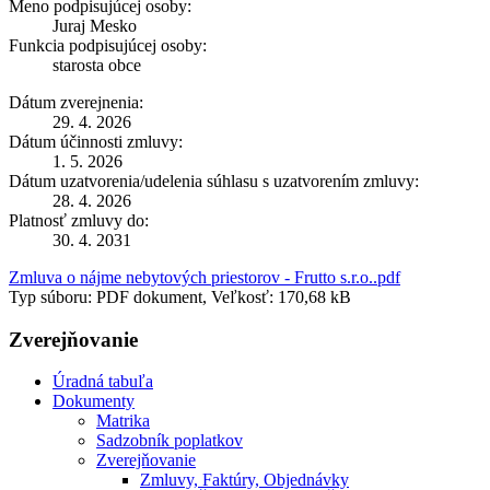
Meno podpisujúcej osoby:
Juraj Mesko
Funkcia podpisujúcej osoby:
starosta obce
Dátum zverejnenia:
29. 4. 2026
Dátum účinnosti zmluvy:
1. 5. 2026
Dátum uzatvorenia/udelenia súhlasu s uzatvorením zmluvy:
28. 4. 2026
Platnosť zmluvy do:
30. 4. 2031
Zmluva o nájme nebytových priestorov - Frutto s.r.o..pdf
Typ súboru: PDF dokument, Veľkosť: 170,68 kB
Zverejňovanie
Úradná tabuľa
Dokumenty
Matrika
Sadzobník poplatkov
Zverejňovanie
Zmluvy, Faktúry, Objednávky