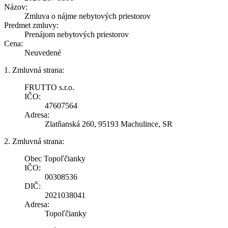
Názov:
Zmluva o nájme nebytových priestorov
Predmet zmluvy:
Prenájom nebytových priestorov
Cena:
Neuvedené
1. Zmluvná strana:
FRUTTO s.r.o.
IČO:
47607564
Adresa:
Zlatňanská 260, 95193 Machulince, SR
2. Zmluvná strana:
Obec Topoľčianky
IČO:
00308536
DIČ:
2021038041
Adresa:
Topoľčianky