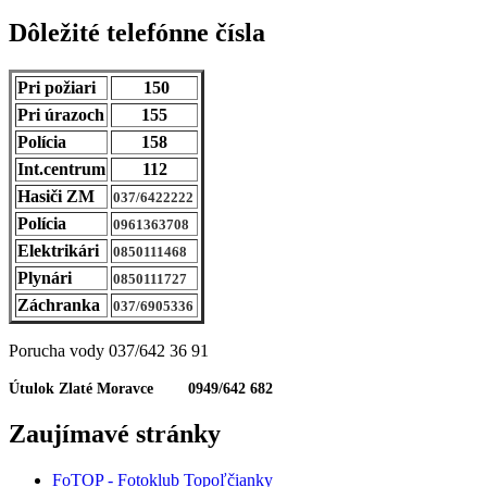
Dôležité telefónne čísla
Pri požiari
150
Pri úrazoch
155
Polícia
158
Int.centrum
112
Hasiči ZM
037/6422222
Polícia
0961363708
Elektrikári
0850111468
Plynári
0850111727
Záchranka
037/6905336
Porucha vody 037/642 36 91
Útulok Zlaté Moravce 0949/642 682
Zaujímavé stránky
FoTOP - Fotoklub Topoľčianky