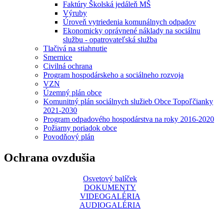
Faktúry Školská jedáleň MŠ
Výruby
Úroveň vytriedenia komunálnych odpadov
Ekonomicky oprávnené náklady na sociálnu
službu - opatrovateľská služba
Tlačivá na stiahnutie
Smernice
Civilná ochrana
Program hospodárskeho a sociálneho rozvoja
VZN
Územný plán obce
Komunitný plán sociálnych služieb Obce Topoľčianky
2021-2030
Program odpadového hospodárstva na roky 2016-2020
Požiarny poriadok obce
Povodňový plán
Ochrana ovzdušia
Osvetový balíček
DOKUMENTY
VIDEOGALÉRIA
AUDIOGALÉRIA