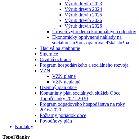
Výrub drevín 2023
Výrub drevín 2024
Výrub drevín 2025
Výrub drevín 2026
Výrub drevín 2026
Úroveň vytriedenia komunálnych odpadov
Ekonomicky oprávnené náklady na
sociálnu službu - opatrovateľská služba
Tlačivá na stiahnutie
Smernice
Civilná ochrana
Program hospodárskeho a sociálneho rozvoja
VZN
VZN platné
VZN neplatné
Územný plán obce
Komunitný plán sociálnych služieb Obce
Topoľčianky 2021-2030
Program odpadového hospodárstva na roky
2016-2020
Požiarny poriadok obce
Povodňový plán
Kontakty
Topoľčianky