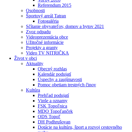
Referendum 2015
Osobnosti
Športový areál Tatran
Fotogaléria
Sčítanie obyvateľov, domov a bytov 2021
Zvoz odpadu
Videoprezentácia obce
Užitočné informácie
Projekty a granty
Video TV NITRIČKA
Život v obci
Aktuality
Obecný rozhlas
Kalendár podujatí
Úspechy a zaujímavosti
Pomoc obetiam trestných činov
Kultúra
Prehľad podujatí
Vinše a oznamy
FSK Topoľnica
MDO Topoľanček
ODS Topoľ
DH Podhrušovan
Dotácie na kultúru, šport a rozvoj cestovného