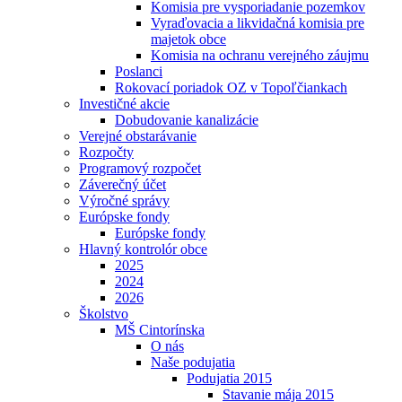
Komisia pre vysporiadanie pozemkov
Vyraďovacia a likvidačná komisia pre
majetok obce
Komisia na ochranu verejného záujmu
Poslanci
Rokovací poriadok OZ v Topoľčiankach
Investičné akcie
Dobudovanie kanalizácie
Verejné obstarávanie
Rozpočty
Programový rozpočet
Záverečný účet
Výročné správy
Európske fondy
Európske fondy
Hlavný kontrolór obce
2025
2024
2026
Školstvo
MŠ Cintorínska
O nás
Naše podujatia
Podujatia 2015
Stavanie mája 2015