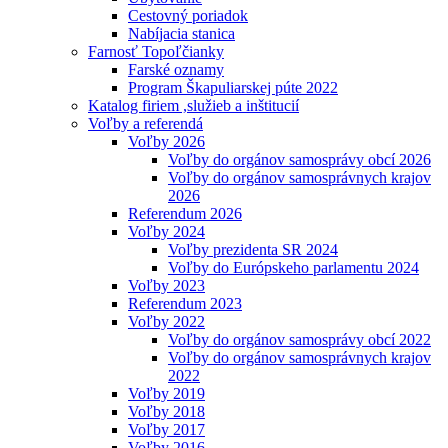
Cestovný poriadok
Nabíjacia stanica
Farnosť Topoľčianky
Farské oznamy
Program Škapuliarskej púte 2022
Katalog firiem ,služieb a inštitucií
Voľby a referendá
Voľby 2026
Voľby do orgánov samosprávy obcí 2026
Voľby do orgánov samosprávnych krajov
2026
Referendum 2026
Voľby 2024
Voľby prezidenta SR 2024
Voľby do Európskeho parlamentu 2024
Voľby 2023
Referendum 2023
Voľby 2022
Voľby do orgánov samosprávy obcí 2022
Voľby do orgánov samosprávnych krajov
2022
Voľby 2019
Voľby 2018
Voľby 2017
Voľby 2016