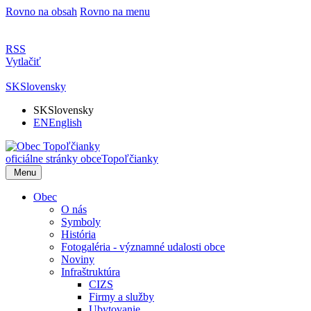
Rovno na obsah
Rovno na menu
RSS
Vytlačiť
SK
Slovensky
SK
Slovensky
EN
English
oficiálne stránky obce
Topoľčianky
Menu
Obec
O nás
Symboly
História
Fotogaléria - významné udalosti obce
Noviny
Infraštruktúra
CIZS
Firmy a služby
Ubytovanie