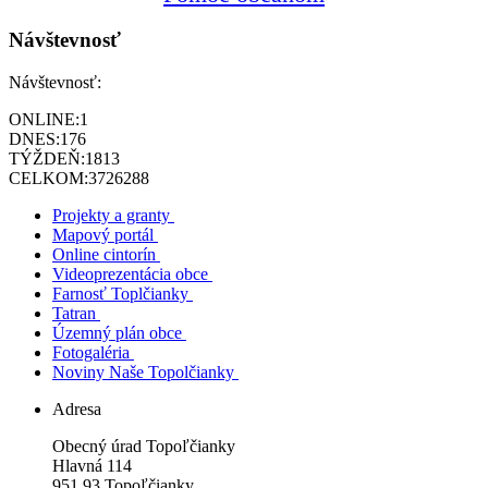
Návštevnosť
Návštevnosť:
ONLINE:
1
DNES:
176
TÝŽDEŇ:
1813
CELKOM:
3726288
Projekty a granty
Mapový portál
Online cintorín
Videoprezentácia obce
Farnosť Toplčianky
Tatran
Územný plán obce
Fotogaléria
Noviny Naše Topolčianky
Adresa
Obecný úrad Topoľčianky
Hlavná 114
951 93 Topoľčianky