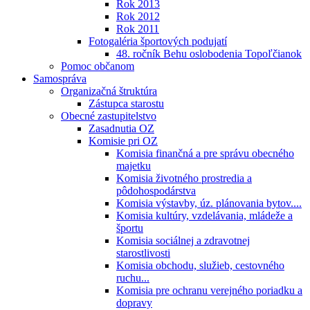
Rok 2013
Rok 2012
Rok 2011
Fotogaléria športových podujatí
48. ročník Behu oslobodenia Topoľčianok
Pomoc občanom
Samospráva
Organizačná štruktúra
Zástupca starostu
Obecné zastupitelstvo
Zasadnutia OZ
Komisie pri OZ
Komisia finančná a pre správu obecného
majetku
Komisia životného prostredia a
pôdohospodárstva
Komisia výstavby, úz. plánovania bytov....
Komisia kultúry, vzdelávania, mládeže a
športu
Komisia sociálnej a zdravotnej
starostlivosti
Komisia obchodu, služieb, cestovného
ruchu...
Komisia pre ochranu verejného poriadku a
dopravy