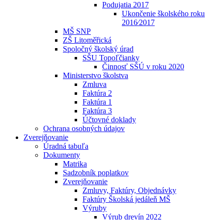
Podujatia 2017
Ukončenie školského roku
2016⁄2017
MŠ SNP
ZŠ Litoměřická
Spoločný školský úrad
SŠU Topoľčianky
Činnosť SŠÚ v roku 2020
Ministerstvo školstva
Zmluva
Faktúra 2
Faktúra 1
Faktúra 3
Účtovné doklady
Ochrana osobných údajov
Zverejňovanie
Úradná tabuľa
Dokumenty
Matrika
Sadzobník poplatkov
Zverejňovanie
Zmluvy, Faktúry, Objednávky
Faktúry Školská jedáleň MŠ
Výruby
Výrub drevín 2022