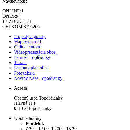
Návštevnosť:
ONLINE:
1
DNES:
94
TÝŽDEŇ:
1731
CELKOM:
3726206
Projekty a granty
Mapový portál
Online cintorín
Videoprezentácia obce
Farnosť Toplčianky
Tatran
Územný plán obce
Fotogaléria
Noviny Naše Topolčianky
Adresa
Obecný úrad Topoľčianky
Hlavná 114
951 93 Topoľčianky
Úradné hodiny
Pondelok
7.30 – 12.00 13.00 – 15.30