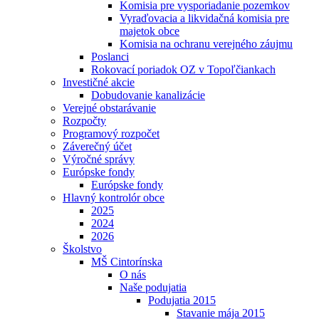
Komisia pre vysporiadanie pozemkov
Vyraďovacia a likvidačná komisia pre
majetok obce
Komisia na ochranu verejného záujmu
Poslanci
Rokovací poriadok OZ v Topoľčiankach
Investičné akcie
Dobudovanie kanalizácie
Verejné obstarávanie
Rozpočty
Programový rozpočet
Záverečný účet
Výročné správy
Európske fondy
Európske fondy
Hlavný kontrolór obce
2025
2024
2026
Školstvo
MŠ Cintorínska
O nás
Naše podujatia
Podujatia 2015
Stavanie mája 2015