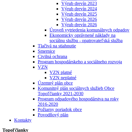
Výrub drevín 2023
Výrub drevín 2024
Výrub drevín 2025
Výrub drevín 2026
Výrub drevín 2026
Úroveň vytriedenia komunálnych odpadov
Ekonomicky oprávnené náklady na
sociálnu službu - opatrovateľská služba
Tlačivá na stiahnutie
Smernice
Civilná ochrana
Program hospodárskeho a sociálneho rozvoja
VZN
VZN platné
VZN neplatné
Územný plán obce
Komunitný plán sociálnych služieb Obce
Topoľčianky 2021-2030
Program odpadového hospodárstva na roky
2016-2020
Požiarny poriadok obce
Povodňový plán
Kontakty
Topoľčianky