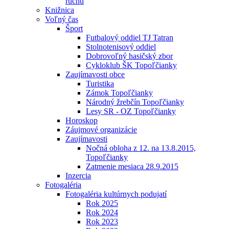
ruchu
Knižnica
Voľný čas
Šport
Futbalový oddiel TJ Tatran
Stolnotenisový oddiel
Dobrovoľný hasičský zbor
Cykloklub ŠK Topoľčianky
Zaujímavosti obce
Turistika
Zámok Topoľčianky
Národný žrebčín Topoľčianky
Lesy SR - OZ Topoľčianky
Horoskop
Záujmové organizácie
Zaujímavosti
Nočná obloha z 12. na 13.8.2015,
Topoľčianky
Zatmenie mesiaca 28.9.2015
Inzercia
Fotogaléria
Fotogaléria kultúrnych podujatí
Rok 2025
Rok 2024
Rok 2023