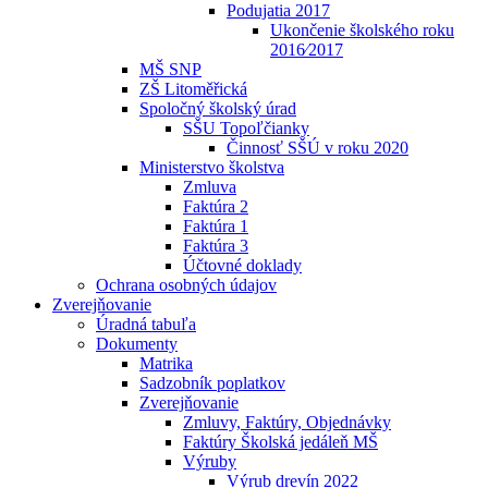
Podujatia 2017
Ukončenie školského roku
2016⁄2017
MŠ SNP
ZŠ Litoměřická
Spoločný školský úrad
SŠU Topoľčianky
Činnosť SŠÚ v roku 2020
Ministerstvo školstva
Zmluva
Faktúra 2
Faktúra 1
Faktúra 3
Účtovné doklady
Ochrana osobných údajov
Zverejňovanie
Úradná tabuľa
Dokumenty
Matrika
Sadzobník poplatkov
Zverejňovanie
Zmluvy, Faktúry, Objednávky
Faktúry Školská jedáleň MŠ
Výruby
Výrub drevín 2022