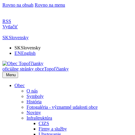
Rovno na obsah
Rovno na menu
RSS
Vytlačiť
SK
Slovensky
SK
Slovensky
EN
English
oficiálne stránky obce
Topoľčianky
Menu
Obec
O nás
Symboly
História
Fotogaléria - významné udalosti obce
Noviny
Infraštruktúra
CIZS
Firmy a služby
Ubytovanie