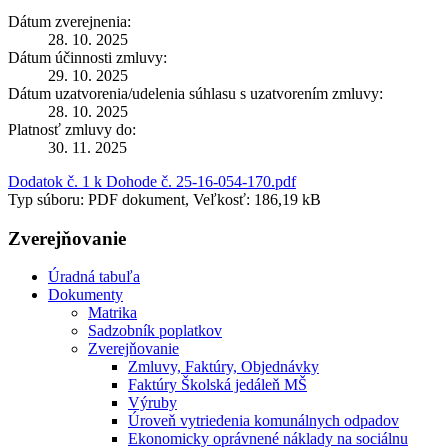
Dátum zverejnenia:
28. 10. 2025
Dátum účinnosti zmluvy:
29. 10. 2025
Dátum uzatvorenia/udelenia súhlasu s uzatvorením zmluvy:
28. 10. 2025
Platnosť zmluvy do:
30. 11. 2025
Dodatok č. 1 k Dohode č. 25-16-054-170.pdf
Typ súboru: PDF dokument, Veľkosť: 186,19 kB
Zverejňovanie
Úradná tabuľa
Dokumenty
Matrika
Sadzobník poplatkov
Zverejňovanie
Zmluvy, Faktúry, Objednávky
Faktúry Školská jedáleň MŠ
Výruby
Úroveň vytriedenia komunálnych odpadov
Ekonomicky oprávnené náklady na sociálnu