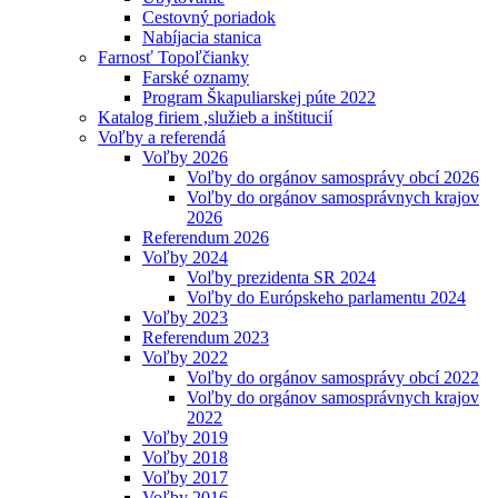
Cestovný poriadok
Nabíjacia stanica
Farnosť Topoľčianky
Farské oznamy
Program Škapuliarskej púte 2022
Katalog firiem ,služieb a inštitucií
Voľby a referendá
Voľby 2026
Voľby do orgánov samosprávy obcí 2026
Voľby do orgánov samosprávnych krajov
2026
Referendum 2026
Voľby 2024
Voľby prezidenta SR 2024
Voľby do Európskeho parlamentu 2024
Voľby 2023
Referendum 2023
Voľby 2022
Voľby do orgánov samosprávy obcí 2022
Voľby do orgánov samosprávnych krajov
2022
Voľby 2019
Voľby 2018
Voľby 2017
Voľby 2016