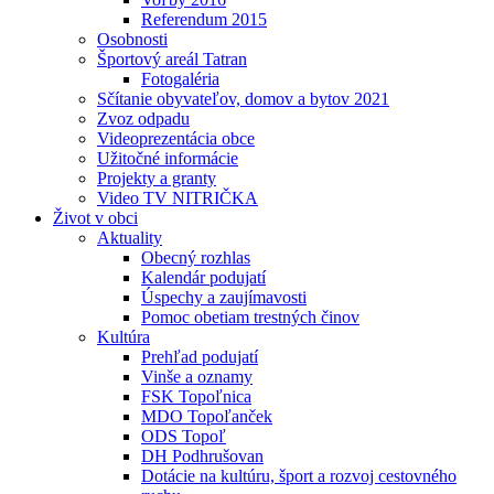
Referendum 2015
Osobnosti
Športový areál Tatran
Fotogaléria
Sčítanie obyvateľov, domov a bytov 2021
Zvoz odpadu
Videoprezentácia obce
Užitočné informácie
Projekty a granty
Video TV NITRIČKA
Život v obci
Aktuality
Obecný rozhlas
Kalendár podujatí
Úspechy a zaujímavosti
Pomoc obetiam trestných činov
Kultúra
Prehľad podujatí
Vinše a oznamy
FSK Topoľnica
MDO Topoľanček
ODS Topoľ
DH Podhrušovan
Dotácie na kultúru, šport a rozvoj cestovného