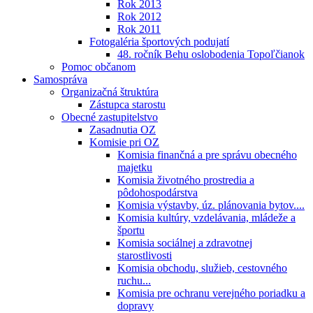
Rok 2013
Rok 2012
Rok 2011
Fotogaléria športových podujatí
48. ročník Behu oslobodenia Topoľčianok
Pomoc občanom
Samospráva
Organizačná štruktúra
Zástupca starostu
Obecné zastupitelstvo
Zasadnutia OZ
Komisie pri OZ
Komisia finančná a pre správu obecného
majetku
Komisia životného prostredia a
pôdohospodárstva
Komisia výstavby, úz. plánovania bytov....
Komisia kultúry, vzdelávania, mládeže a
športu
Komisia sociálnej a zdravotnej
starostlivosti
Komisia obchodu, služieb, cestovného
ruchu...
Komisia pre ochranu verejného poriadku a
dopravy