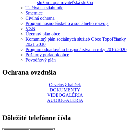
službu - opatrovateľská služba
Tlačivá na stiahnutie
Smernice
Civilná ochrana
Program hospodárskeho a sociálneho rozvoja
VZN
Územný plán obce
Komunitný plán sociálnych služieb Obce Topoľčianky
2021-2030
Program odpadového hospodárstva na roky 2016-2020
Požiarny poriadok obce
Povodňový plán
Ochrana ovzdušia
Osvetový balíček
DOKUMENTY
VIDEOGALÉRIA
AUDIOGALÉRIA
Dôležité telefónne čísla