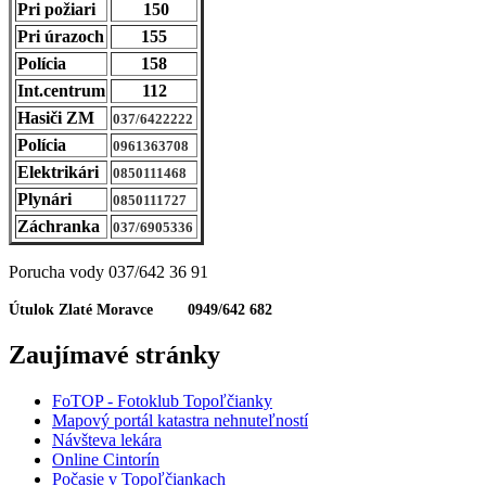
Pri požiari
150
Pri úrazoch
155
Polícia
158
Int.centrum
112
Hasiči ZM
037/6422222
Polícia
0961363708
Elektrikári
0850111468
Plynári
0850111727
Záchranka
037/6905336
Porucha vody 037/642 36 91
Útulok Zlaté Moravce 0949/642 682
Zaujímavé stránky
FoTOP - Fotoklub Topoľčianky
Mapový portál katastra nehnuteľností
Návšteva lekára
Online Cintorín
Počasie v Topoľčiankach