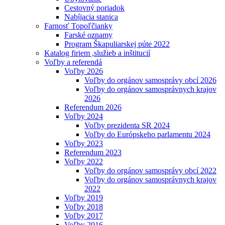
Cestovný poriadok
Nabíjacia stanica
Farnosť Topoľčianky
Farské oznamy
Program Škapuliarskej púte 2022
Katalog firiem ,služieb a inštitucií
Voľby a referendá
Voľby 2026
Voľby do orgánov samosprávy obcí 2026
Voľby do orgánov samosprávnych krajov
2026
Referendum 2026
Voľby 2024
Voľby prezidenta SR 2024
Voľby do Európskeho parlamentu 2024
Voľby 2023
Referendum 2023
Voľby 2022
Voľby do orgánov samosprávy obcí 2022
Voľby do orgánov samosprávnych krajov
2022
Voľby 2019
Voľby 2018
Voľby 2017
Voľby 2016