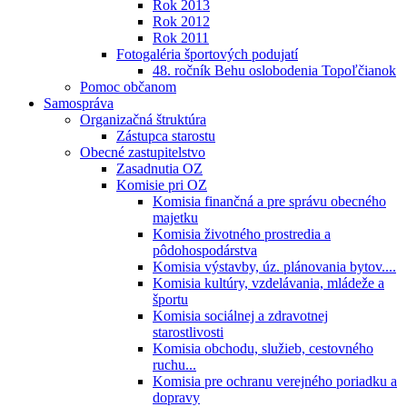
Rok 2013
Rok 2012
Rok 2011
Fotogaléria športových podujatí
48. ročník Behu oslobodenia Topoľčianok
Pomoc občanom
Samospráva
Organizačná štruktúra
Zástupca starostu
Obecné zastupitelstvo
Zasadnutia OZ
Komisie pri OZ
Komisia finančná a pre správu obecného
majetku
Komisia životného prostredia a
pôdohospodárstva
Komisia výstavby, úz. plánovania bytov....
Komisia kultúry, vzdelávania, mládeže a
športu
Komisia sociálnej a zdravotnej
starostlivosti
Komisia obchodu, služieb, cestovného
ruchu...
Komisia pre ochranu verejného poriadku a
dopravy