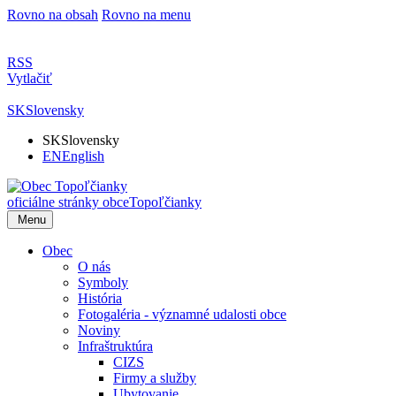
Rovno na obsah
Rovno na menu
RSS
Vytlačiť
SK
Slovensky
SK
Slovensky
EN
English
oficiálne stránky obce
Topoľčianky
Menu
Obec
O nás
Symboly
História
Fotogaléria - významné udalosti obce
Noviny
Infraštruktúra
CIZS
Firmy a služby
Ubytovanie