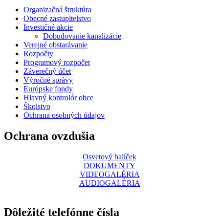
Organizačná štruktúra
Obecné zastupitelstvo
Investičné akcie
Dobudovanie kanalizácie
Verejné obstarávanie
Rozpočty
Programový rozpočet
Záverečný účet
Výročné správy
Európske fondy
Hlavný kontrolór obce
Školstvo
Ochrana osobných údajov
Ochrana ovzdušia
Osvetový balíček
DOKUMENTY
VIDEOGALÉRIA
AUDIOGALÉRIA
Dôležité telefónne čísla