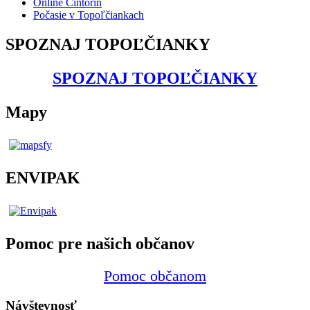
Online Cintorín
Počasie v Topoľčiankach
SPOZNAJ TOPOĽČIANKY
SPOZNAJ TOPOĽČIANKY
Mapy
ENVIPAK
Pomoc pre našich občanov
Pomoc občanom
Návštevnosť