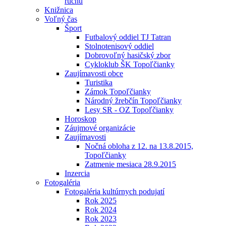
ruchu
Knižnica
Voľný čas
Šport
Futbalový oddiel TJ Tatran
Stolnotenisový oddiel
Dobrovoľný hasičský zbor
Cykloklub ŠK Topoľčianky
Zaujímavosti obce
Turistika
Zámok Topoľčianky
Národný žrebčín Topoľčianky
Lesy SR - OZ Topoľčianky
Horoskop
Záujmové organizácie
Zaujímavosti
Nočná obloha z 12. na 13.8.2015,
Topoľčianky
Zatmenie mesiaca 28.9.2015
Inzercia
Fotogaléria
Fotogaléria kultúrnych podujatí
Rok 2025
Rok 2024
Rok 2023