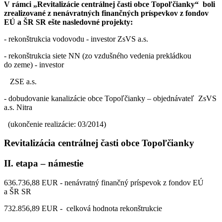
V rámci „Revitalizácie centrálnej časti obce Topoľčianky“ boli
zrealizované z
nenávratných finančných príspevkov z fondov
EÚ a ŠR SR ešte nasledovné projekty:
- rekonštrukcia vodovodu - investor ZsVS a.s.
- rekonštrukcia siete NN (zo vzdušného vedenia prekládkou
do zeme) - investor
ZSE a.s.
- dobudovanie kanalizácie obce Topoľčianky – objednávateľ ZsVS
a.s. Nitra
(ukončenie realizácie: 03/2014)
Revitalizácia centrálnej časti obce Topoľčianky
II. etapa – námestie
636.736,88 EUR - nenávratný finančný príspevok z fondov EÚ
a ŠR SR
732.856,89 EUR - celková hodnota rekonštrukcie