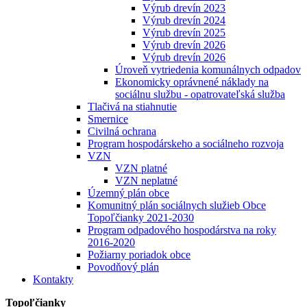
Výrub drevín 2023
Výrub drevín 2024
Výrub drevín 2025
Výrub drevín 2026
Výrub drevín 2026
Úroveň vytriedenia komunálnych odpadov
Ekonomicky oprávnené náklady na
sociálnu službu - opatrovateľská služba
Tlačivá na stiahnutie
Smernice
Civilná ochrana
Program hospodárskeho a sociálneho rozvoja
VZN
VZN platné
VZN neplatné
Územný plán obce
Komunitný plán sociálnych služieb Obce
Topoľčianky 2021-2030
Program odpadového hospodárstva na roky
2016-2020
Požiarny poriadok obce
Povodňový plán
Kontakty
Topoľčianky