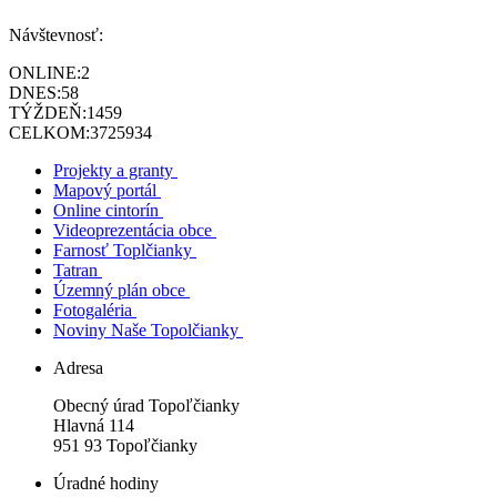
Návštevnosť:
ONLINE:
2
DNES:
58
TÝŽDEŇ:
1459
CELKOM:
3725934
Projekty a granty
Mapový portál
Online cintorín
Videoprezentácia obce
Farnosť Toplčianky
Tatran
Územný plán obce
Fotogaléria
Noviny Naše Topolčianky
Adresa
Obecný úrad Topoľčianky
Hlavná 114
951 93 Topoľčianky
Úradné hodiny