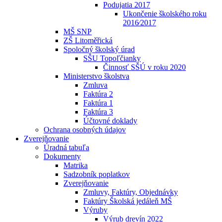
Podujatia 2017
Ukončenie školského roku
2016⁄2017
MŠ SNP
ZŠ Litoměřická
Spoločný školský úrad
SŠU Topoľčianky
Činnosť SŠÚ v roku 2020
Ministerstvo školstva
Zmluva
Faktúra 2
Faktúra 1
Faktúra 3
Účtovné doklady
Ochrana osobných údajov
Zverejňovanie
Úradná tabuľa
Dokumenty
Matrika
Sadzobník poplatkov
Zverejňovanie
Zmluvy, Faktúry, Objednávky
Faktúry Školská jedáleň MŠ
Výruby
Výrub drevín 2022