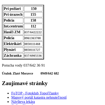
Pri požiari
150
Pri úrazoch
155
Polícia
158
Int.centrum
112
Hasiči ZM
037/6422222
Polícia
0961363708
Elektrikári
0850111468
Plynári
0850111727
Záchranka
037/6905336
Porucha vody 037/642 36 91
Útulok Zlaté Moravce 0949/642 682
Zaujímavé stránky
FoTOP - Fotoklub Topoľčianky
Mapový portál katastra nehnuteľností
Návšteva lekára