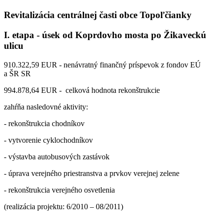
Revitalizácia centrálnej časti obce Topoľčianky
I. etapa - úsek od Koprdovho mosta po Žikaveckú
ulicu
910.322,59 EUR - nenávratný finančný príspevok z fondov EÚ
a ŠR SR
994.878,64 EUR - celková hodnota rekonštrukcie
zahŕňa nasledovné aktivity:
- rekonštrukcia chodníkov
- vytvorenie cyklochodníkov
- výstavba autobusových zastávok
- úprava verejného priestranstva a prvkov verejnej zelene
- rekonštrukcia verejného osvetlenia
(realizácia projektu: 6/2010 – 08/2011)