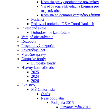
Komisia pre vysporiadanie pozemkov
Vyraďovacia a likvidačná komisia pre
majetok obce
Komisia na ochranu verejného záujmu
Poslanci
Rokovací poriadok OZ v Topoľčiankach
Investičné akcie
Dobudovanie kanalizácie
Verejné obstarávanie
Rozpočty
Programový rozpočet
Záverečný účet
Výročné správy
Európske fondy
Európske fondy
Hlavný kontrolór obce
2025
2024
2026
Školstvo
MŠ Cintorínska
O nás
Naše podujatia
Podujatia 2015
Stavanie mája 2015