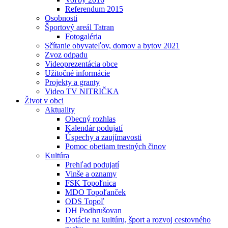
Referendum 2015
Osobnosti
Športový areál Tatran
Fotogaléria
Sčítanie obyvateľov, domov a bytov 2021
Zvoz odpadu
Videoprezentácia obce
Užitočné informácie
Projekty a granty
Video TV NITRIČKA
Život v obci
Aktuality
Obecný rozhlas
Kalendár podujatí
Úspechy a zaujímavosti
Pomoc obetiam trestných činov
Kultúra
Prehľad podujatí
Vinše a oznamy
FSK Topoľnica
MDO Topoľanček
ODS Topoľ
DH Podhrušovan
Dotácie na kultúru, šport a rozvoj cestovného