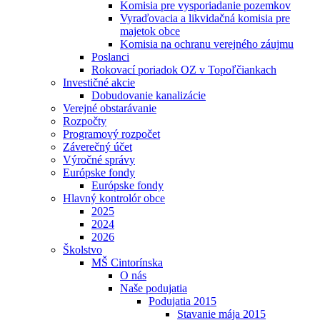
Komisia pre vysporiadanie pozemkov
Vyraďovacia a likvidačná komisia pre
majetok obce
Komisia na ochranu verejného záujmu
Poslanci
Rokovací poriadok OZ v Topoľčiankach
Investičné akcie
Dobudovanie kanalizácie
Verejné obstarávanie
Rozpočty
Programový rozpočet
Záverečný účet
Výročné správy
Európske fondy
Európske fondy
Hlavný kontrolór obce
2025
2024
2026
Školstvo
MŠ Cintorínska
O nás
Naše podujatia
Podujatia 2015
Stavanie mája 2015