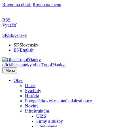
Rovno na obsah
Rovno na menu
RSS
Vytlačiť
SK
Slovensky
SK
Slovensky
EN
English
oficiálne stránky obce
Topoľčianky
Menu
Obec
O nás
Symboly
História
Fotogaléria - významné udalosti obce
Noviny
Infraštruktúra
CIZS
Firmy a služby
Ubytovanie