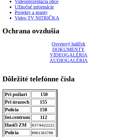
Videoprezentácia obce
Užitočné informácie
Projekty a granty
Video TV NITRIČKA
Ochrana ovzdušia
Osvetový balíček
DOKUMENTY
VIDEOGALÉRIA
AUDIOGALÉRIA
Dôležité telefónne čísla
Pri požiari
150
Pri úrazoch
155
Polícia
158
Int.centrum
112
Hasiči ZM
037/6422222
Polícia
0961363708