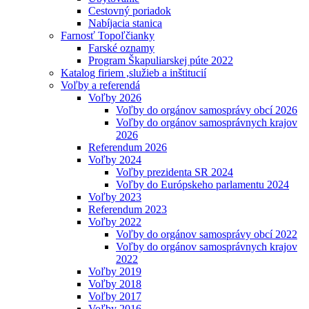
Cestovný poriadok
Nabíjacia stanica
Farnosť Topoľčianky
Farské oznamy
Program Škapuliarskej púte 2022
Katalog firiem ,služieb a inštitucií
Voľby a referendá
Voľby 2026
Voľby do orgánov samosprávy obcí 2026
Voľby do orgánov samosprávnych krajov
2026
Referendum 2026
Voľby 2024
Voľby prezidenta SR 2024
Voľby do Európskeho parlamentu 2024
Voľby 2023
Referendum 2023
Voľby 2022
Voľby do orgánov samosprávy obcí 2022
Voľby do orgánov samosprávnych krajov
2022
Voľby 2019
Voľby 2018
Voľby 2017
Voľby 2016