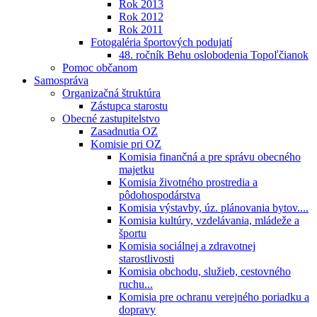
Rok 2013
Rok 2012
Rok 2011
Fotogaléria športových podujatí
48. ročník Behu oslobodenia Topoľčianok
Pomoc občanom
Samospráva
Organizačná štruktúra
Zástupca starostu
Obecné zastupitelstvo
Zasadnutia OZ
Komisie pri OZ
Komisia finančná a pre správu obecného
majetku
Komisia životného prostredia a
pôdohospodárstva
Komisia výstavby, úz. plánovania bytov....
Komisia kultúry, vzdelávania, mládeže a
športu
Komisia sociálnej a zdravotnej
starostlivosti
Komisia obchodu, služieb, cestovného
ruchu...
Komisia pre ochranu verejného poriadku a
dopravy