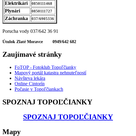
Elektrikári
0850111468
Plynári
0850111727
Záchranka
037/6905336
Porucha vody 037/642 36 91
Útulok Zlaté Moravce 0949/642 682
Zaujímavé stránky
FoTOP - Fotoklub Topoľčianky
Mapový portál katastra nehnuteľností
Návšteva lekára
Online Cintorín
Počasie v Topoľčiankach
SPOZNAJ TOPOĽČIANKY
SPOZNAJ TOPOĽČIANKY
Mapy