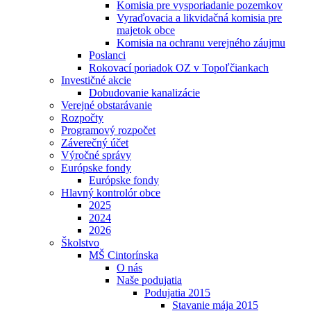
Komisia pre vysporiadanie pozemkov
Vyraďovacia a likvidačná komisia pre
majetok obce
Komisia na ochranu verejného záujmu
Poslanci
Rokovací poriadok OZ v Topoľčiankach
Investičné akcie
Dobudovanie kanalizácie
Verejné obstarávanie
Rozpočty
Programový rozpočet
Záverečný účet
Výročné správy
Európske fondy
Európske fondy
Hlavný kontrolór obce
2025
2024
2026
Školstvo
MŠ Cintorínska
O nás
Naše podujatia
Podujatia 2015
Stavanie mája 2015