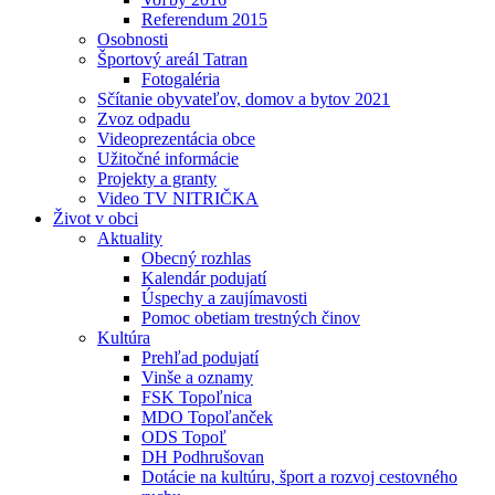
Referendum 2015
Osobnosti
Športový areál Tatran
Fotogaléria
Sčítanie obyvateľov, domov a bytov 2021
Zvoz odpadu
Videoprezentácia obce
Užitočné informácie
Projekty a granty
Video TV NITRIČKA
Život v obci
Aktuality
Obecný rozhlas
Kalendár podujatí
Úspechy a zaujímavosti
Pomoc obetiam trestných činov
Kultúra
Prehľad podujatí
Vinše a oznamy
FSK Topoľnica
MDO Topoľanček
ODS Topoľ
DH Podhrušovan
Dotácie na kultúru, šport a rozvoj cestovného