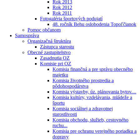
Rok 2013
Rok 2012
Rok 2011
Fotogaléria športových podujatí
48. ročník Behu oslobodenia Topoľčianok
Pomoc občanom
Samospráva
Organizačná štruktúra
Zástupca starostu
Obecné zastupitelstvo
Zasadnutia OZ
Komisie pri OZ
Komisia finančná a pre správu obecného
majetku
Komisia životného prostredia a
pôdohospodárstva
Komisia výstavby, úz. plánovania bytov....
Komisia kultúry, vzdelávania, mládeže a
športu
Komisia sociálnej a zdravotnej
starostlivosti
Komisia obchodu, služieb, cestovného
ruchu...
Komisia pre ochranu verejného poriadku a
dopravy