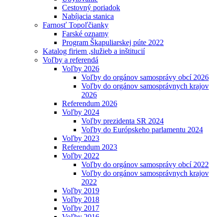
Cestovný poriadok
Nabíjacia stanica
Farnosť Topoľčianky
Farské oznamy
Program Škapuliarskej púte 2022
Katalog firiem ,služieb a inštitucií
Voľby a referendá
Voľby 2026
Voľby do orgánov samosprávy obcí 2026
Voľby do orgánov samosprávnych krajov
2026
Referendum 2026
Voľby 2024
Voľby prezidenta SR 2024
Voľby do Európskeho parlamentu 2024
Voľby 2023
Referendum 2023
Voľby 2022
Voľby do orgánov samosprávy obcí 2022
Voľby do orgánov samosprávnych krajov
2022
Voľby 2019
Voľby 2018
Voľby 2017
Voľby 2016