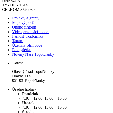
DNES:
213
TÝŽDEŇ:
1614
CELKOM:
3726089
Projekty a granty
Mapový portál
Online cintorín
Videoprezentácia obce
Farnosť Toplčianky
Tatran
Územný plán obce
Fotogaléria
Noviny Naše Topolčianky
Adresa
Obecný úrad Topoľčianky
Hlavná 114
951 93 Topoľčianky
Úradné hodiny
Pondelok
7.30 – 12.00 13.00 – 15.30
Utorok
7.30 – 12.00 13.00 – 15.30
Streda