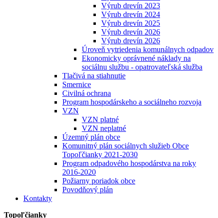
Výrub drevín 2023
Výrub drevín 2024
Výrub drevín 2025
Výrub drevín 2026
Výrub drevín 2026
Úroveň vytriedenia komunálnych odpadov
Ekonomicky oprávnené náklady na
sociálnu službu - opatrovateľská služba
Tlačivá na stiahnutie
Smernice
Civilná ochrana
Program hospodárskeho a sociálneho rozvoja
VZN
VZN platné
VZN neplatné
Územný plán obce
Komunitný plán sociálnych služieb Obce
Topoľčianky 2021-2030
Program odpadového hospodárstva na roky
2016-2020
Požiarny poriadok obce
Povodňový plán
Kontakty
Topoľčianky