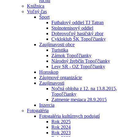
ruchu
Knižnica
Voľný čas
Šport
Futbalový oddiel TJ Tatran
Stolnotenisový oddiel
Dobrovoľný hasičský zbor
Cykloklub ŠK Topoľčianky
Zaujímavosti obce
Turistika
Zámok Topoľčianky
Národný žrebčín Topoľčianky
Lesy SR - OZ Topoľčianky
Horoskop
Záujmové organizácie
Zaujímavosti
Nočná obloha z 12. na 13.8.2015,
Topoľčianky
Zatmenie mesiaca 28.9.2015
Inzercia
Fotogaléria
Fotogaléria kultúrnych podujatí
Rok 2025
Rok 2024
Rok 2023