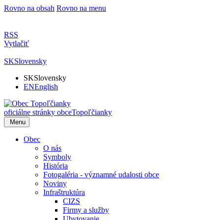
Rovno na obsah
Rovno na menu
RSS
Vytlačiť
SK
Slovensky
SK
Slovensky
EN
English
oficiálne stránky obce
Topoľčianky
Menu
Obec
O nás
Symboly
História
Fotogaléria - významné udalosti obce
Noviny
Infraštruktúra
CIZS
Firmy a služby
Ubytovanie