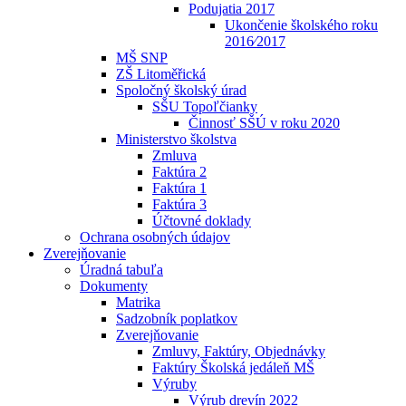
Podujatia 2017
Ukončenie školského roku
2016⁄2017
MŠ SNP
ZŠ Litoměřická
Spoločný školský úrad
SŠU Topoľčianky
Činnosť SŠÚ v roku 2020
Ministerstvo školstva
Zmluva
Faktúra 2
Faktúra 1
Faktúra 3
Účtovné doklady
Ochrana osobných údajov
Zverejňovanie
Úradná tabuľa
Dokumenty
Matrika
Sadzobník poplatkov
Zverejňovanie
Zmluvy, Faktúry, Objednávky
Faktúry Školská jedáleň MŠ
Výruby
Výrub drevín 2022