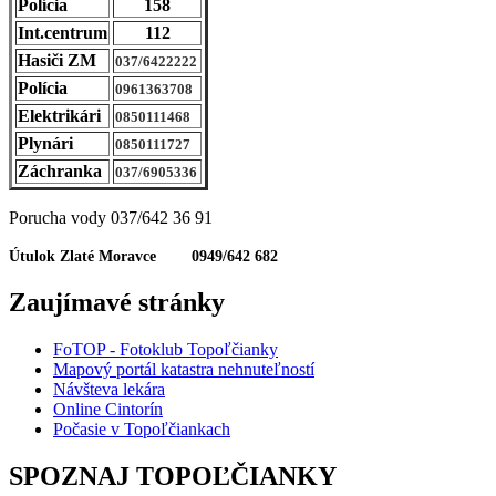
Polícia
158
Int.centrum
112
Hasiči ZM
037/6422222
Polícia
0961363708
Elektrikári
0850111468
Plynári
0850111727
Záchranka
037/6905336
Porucha vody 037/642 36 91
Útulok Zlaté Moravce 0949/642 682
Zaujímavé stránky
FoTOP - Fotoklub Topoľčianky
Mapový portál katastra nehnuteľností
Návšteva lekára
Online Cintorín
Počasie v Topoľčiankach
SPOZNAJ TOPOĽČIANKY