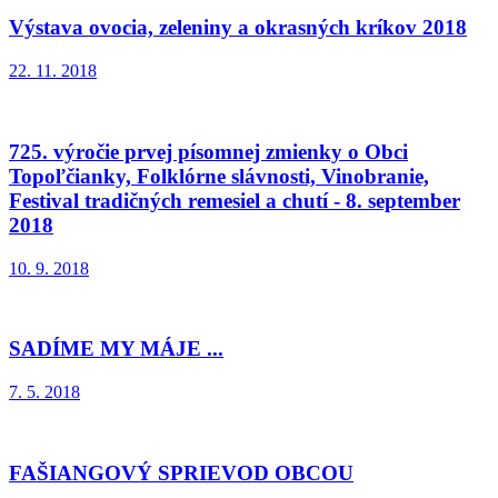
Výstava ovocia, zeleniny a okrasných kríkov 2018
22. 11. 2018
725. výročie prvej písomnej zmienky o Obci
Topoľčianky, Folklórne slávnosti, Vinobranie,
Festival tradičných remesiel a chutí - 8. september
2018
10. 9. 2018
SADÍME MY MÁJE ...
7. 5. 2018
FAŠIANGOVÝ SPRIEVOD OBCOU