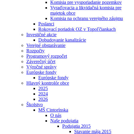
Komisia pre vysporiadanie pozemkov
Vyraďovacia a likvidačná komisia pre
majetok obce
Komisia na ochranu verejného záujmu
Poslanci
Rokovací poriadok OZ v Topoľčiankach
Investičné akcie
Dobudovanie kanalizácie
Verejné obstarávanie
Rozpočty
Programový rozpočet
Záverečný účet
Výročné správy
Európske fondy
Európske fondy
Hlavný kontrolór obce
2025
2024
2026
Školstvo
MŠ Cintorínska
O nás
Naše podujatia
Podujatia 2015
Stavanie mája 2015