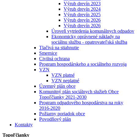
Výrub drevín 2023
Výrub drevín 2024
Výrub drevín 2025
Výrub drevín 2026
Výrub drevín 2026
Úroveň vytriedenia komunálnych odpadov
Ekonomicky oprávnené náklady na
sociálnu službu - opatrovateľská služba
Tlačivá na stiahnutie
Smernice
Civilná ochrana
Program hospodárskeho a sociálneho rozvoja
VZN
VZN platné
VZN neplatné
Územný plán obce
Komunitný plán sociálnych služieb Obce
Topoľčianky 2021-2030
Program odpadového hospodárstva na roky
2016-2020
Požiarny poriadok obce
Povodňový plán
Kontakty
Topoľčianky