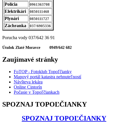
Polícia
0961363708
Elektrikári
0850111468
Plynári
0850111727
Záchranka
037/6905336
Porucha vody 037/642 36 91
Útulok Zlaté Moravce 0949/642 682
Zaujímavé stránky
FoTOP - Fotoklub Topoľčianky
Mapový portál katastra nehnuteľností
Návšteva lekára
Online Cintorín
Počasie v Topoľčiankach
SPOZNAJ TOPOĽČIANKY
SPOZNAJ TOPOĽČIANKY