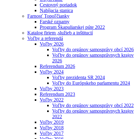
Cestovný poriadok
Nabíjacia stanica
Farnosť Topoľčianky
Farské oznamy
Program Škapuliarskej púte 2022
Katalog firiem ,služieb a inštitucií
Voľby a referendá
Voľby 2026
Voľby do orgánov samosprávy obcí 2026
Voľby do orgánov samosprávnych krajov
2026
Referendum 2026
Voľby 2024
Voľby prezidenta SR 2024
Voľby do Európskeho parlamentu 2024
Voľby 2023
Referendum 2023
Voľby 2022
Voľby do orgánov samosprávy obcí 2022
Voľby do orgánov samosprávnych krajov
2022
Voľby 2019
Voľby 2018
Voľby 2017
Voľby 2016