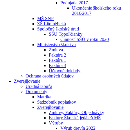
Podujatia 2017
Ukončenie školského roku
2016⁄2017
MŠ SNP
ZŠ Litoměřická
Spoločný školský úrad
SŠU Topoľčianky
Činnosť SŠÚ v roku 2020
Ministerstvo školstva
Zmluva
Faktúra 2
Faktúra 1
Faktúra 3
Účtovné doklady
Ochrana osobných údajov
Zverejňovanie
Úradná tabuľa
Dokumenty
Matrika
Sadzobník poplatkov
Zverejňovanie
Zmluvy, Faktúry, Objednávky
Faktúry Školská jedáleň MŠ
Výruby
Výrub drevín 2022