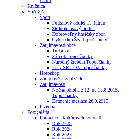
ruchu
Knižnica
Voľný čas
Šport
Futbalový oddiel TJ Tatran
Stolnotenisový oddiel
Dobrovoľný hasičský zbor
Cykloklub ŠK Topoľčianky
Zaujímavosti obce
Turistika
Zámok Topoľčianky
Národný žrebčín Topoľčianky
Lesy SR - OZ Topoľčianky
Horoskop
Záujmové organizácie
Zaujímavosti
Nočná obloha z 12. na 13.8.2015,
Topoľčianky
Zatmenie mesiaca 28.9.2015
Inzercia
Fotogaléria
Fotogaléria kultúrnych podujatí
Rok 2025
Rok 2024
Rok 2023