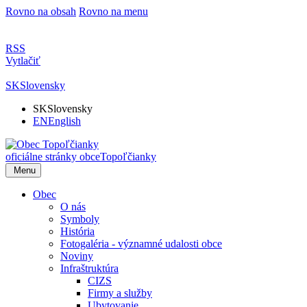
Rovno na obsah
Rovno na menu
RSS
Vytlačiť
SK
Slovensky
SK
Slovensky
EN
English
oficiálne stránky obce
Topoľčianky
Menu
Obec
O nás
Symboly
História
Fotogaléria - významné udalosti obce
Noviny
Infraštruktúra
CIZS
Firmy a služby
Ubytovanie