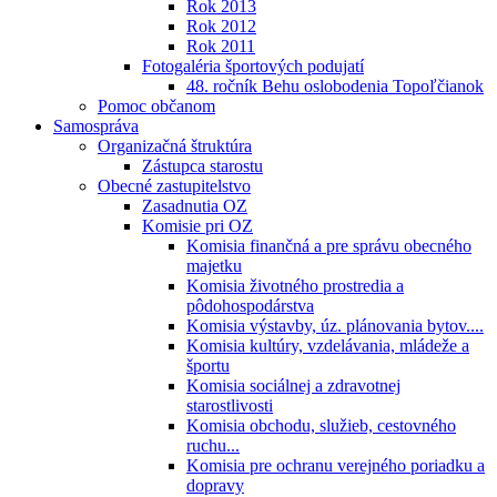
Rok 2013
Rok 2012
Rok 2011
Fotogaléria športových podujatí
48. ročník Behu oslobodenia Topoľčianok
Pomoc občanom
Samospráva
Organizačná štruktúra
Zástupca starostu
Obecné zastupitelstvo
Zasadnutia OZ
Komisie pri OZ
Komisia finančná a pre správu obecného
majetku
Komisia životného prostredia a
pôdohospodárstva
Komisia výstavby, úz. plánovania bytov....
Komisia kultúry, vzdelávania, mládeže a
športu
Komisia sociálnej a zdravotnej
starostlivosti
Komisia obchodu, služieb, cestovného
ruchu...
Komisia pre ochranu verejného poriadku a
dopravy