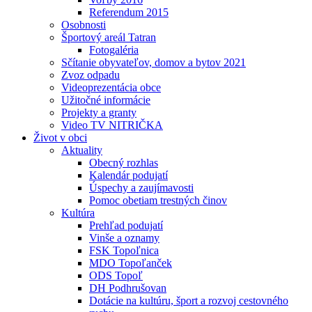
Referendum 2015
Osobnosti
Športový areál Tatran
Fotogaléria
Sčítanie obyvateľov, domov a bytov 2021
Zvoz odpadu
Videoprezentácia obce
Užitočné informácie
Projekty a granty
Video TV NITRIČKA
Život v obci
Aktuality
Obecný rozhlas
Kalendár podujatí
Úspechy a zaujímavosti
Pomoc obetiam trestných činov
Kultúra
Prehľad podujatí
Vinše a oznamy
FSK Topoľnica
MDO Topoľanček
ODS Topoľ
DH Podhrušovan
Dotácie na kultúru, šport a rozvoj cestovného