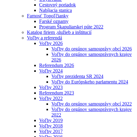
Cestovný poriadok
Nabíjacia stanica
Farnosť Topoľčianky
Farské oznamy
Program Škapuliarskej púte 2022
Katalog firiem ,služieb a inštitucií
Voľby a referendá
Voľby 2026
Voľby do orgánov samosprávy obcí 2026
Voľby do orgánov samosprávnych krajov
2026
Referendum 2026
Voľby 2024
Voľby prezidenta SR 2024
Voľby do Európskeho parlamentu 2024
Voľby 2023
Referendum 2023
Voľby 2022
Voľby do orgánov samosprávy obcí 2022
Voľby do orgánov samosprávnych krajov
2022
Voľby 2019
Voľby 2018
Voľby 2017
Voľby 2016