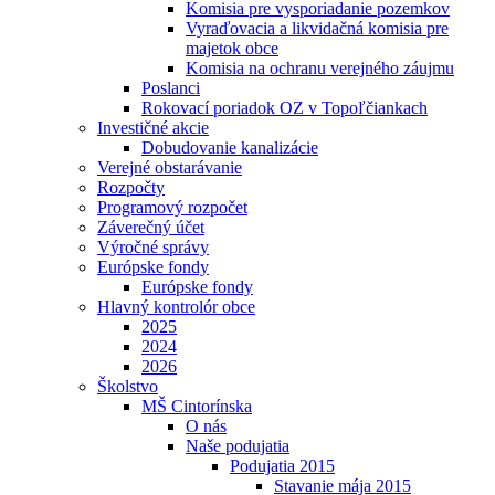
Komisia pre vysporiadanie pozemkov
Vyraďovacia a likvidačná komisia pre
majetok obce
Komisia na ochranu verejného záujmu
Poslanci
Rokovací poriadok OZ v Topoľčiankach
Investičné akcie
Dobudovanie kanalizácie
Verejné obstarávanie
Rozpočty
Programový rozpočet
Záverečný účet
Výročné správy
Európske fondy
Európske fondy
Hlavný kontrolór obce
2025
2024
2026
Školstvo
MŠ Cintorínska
O nás
Naše podujatia
Podujatia 2015
Stavanie mája 2015