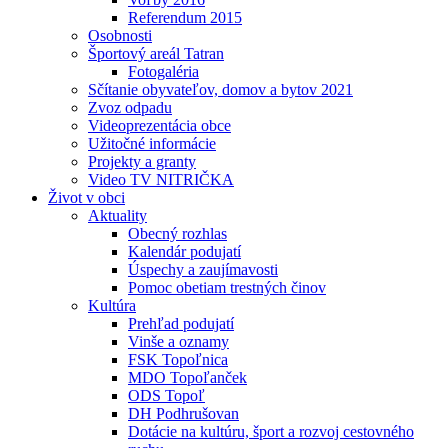
Referendum 2015
Osobnosti
Športový areál Tatran
Fotogaléria
Sčítanie obyvateľov, domov a bytov 2021
Zvoz odpadu
Videoprezentácia obce
Užitočné informácie
Projekty a granty
Video TV NITRIČKA
Život v obci
Aktuality
Obecný rozhlas
Kalendár podujatí
Úspechy a zaujímavosti
Pomoc obetiam trestných činov
Kultúra
Prehľad podujatí
Vinše a oznamy
FSK Topoľnica
MDO Topoľanček
ODS Topoľ
DH Podhrušovan
Dotácie na kultúru, šport a rozvoj cestovného