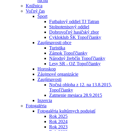
ruchu
Knižnica
Voľný čas
Šport
Futbalový oddiel TJ Tatran
Stolnotenisový oddiel
Dobrovoľný hasičský zbor
Cykloklub ŠK Topoľčianky
Zaujímavosti obce
Turistika
Zámok Topoľčianky
Národný žrebčín Topoľčianky
Lesy SR - OZ Topoľčianky
Horoskop
Záujmové organizácie
Zaujímavosti
Nočná obloha z 12. na 13.8.2015,
Topoľčianky
Zatmenie mesiaca 28.9.2015
Inzercia
Fotogaléria
Fotogaléria kultúrnych podujatí
Rok 2025
Rok 2024
Rok 2023