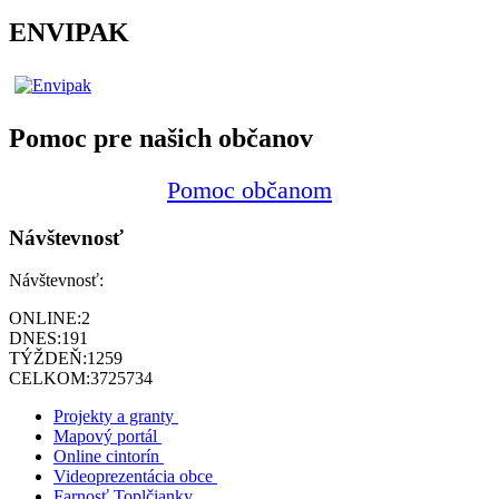
ENVIPAK
Pomoc pre našich občanov
Pomoc občanom
Návštevnosť
Návštevnosť:
ONLINE:
2
DNES:
191
TÝŽDEŇ:
1259
CELKOM:
3725734
Projekty a granty
Mapový portál
Online cintorín
Videoprezentácia obce
Farnosť Toplčianky