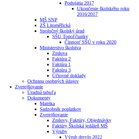
Podujatia 2017
Ukončenie školského roku
2016⁄2017
MŠ SNP
ZŠ Litoměřická
Spoločný školský úrad
SŠU Topoľčianky
Činnosť SŠÚ v roku 2020
Ministerstvo školstva
Zmluva
Faktúra 2
Faktúra 1
Faktúra 3
Účtovné doklady
Ochrana osobných údajov
Zverejňovanie
Úradná tabuľa
Dokumenty
Matrika
Sadzobník poplatkov
Zverejňovanie
Zmluvy, Faktúry, Objednávky
Faktúry Školská jedáleň MŠ
Výruby
Výrub drevín 2022