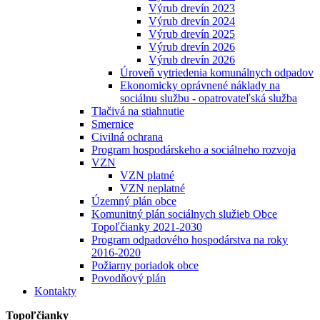
Výrub drevín 2023
Výrub drevín 2024
Výrub drevín 2025
Výrub drevín 2026
Výrub drevín 2026
Úroveň vytriedenia komunálnych odpadov
Ekonomicky oprávnené náklady na
sociálnu službu - opatrovateľská služba
Tlačivá na stiahnutie
Smernice
Civilná ochrana
Program hospodárskeho a sociálneho rozvoja
VZN
VZN platné
VZN neplatné
Územný plán obce
Komunitný plán sociálnych služieb Obce
Topoľčianky 2021-2030
Program odpadového hospodárstva na roky
2016-2020
Požiarny poriadok obce
Povodňový plán
Kontakty
Topoľčianky