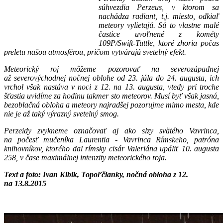
súhvezdia Perzeus, v ktorom sa
nachádza radiant, t.j. miesto, odkiaľ
meteory vylietajú. Sú to vlastne malé
častice uvoľnené z kométy
109P/Swift-Tuttle, ktoré zhoria počas
preletu našou atmosférou, pričom vytvárajú svetelný efekt.
Meteorický roj môžeme pozorovať na severozápadnej
až severovýchodnej nočnej oblohe od 23. júla do 24. augusta, ich
vrchol však nastáva v noci z 12. na 13. augusta, vtedy pri troche
šťastia uvidíme za hodinu takmer sto meteorov. Musí byť však jasná,
bezoblačná obloha a meteory najradšej pozorujme mimo mesta, kde
nie je až taký výrazný svetelný smog.
Perzeidy zvykneme označovať aj ako slzy svätého Vavrinca,
na počesť mučeníka Laurentia - Vavrinca Rímskeho, patróna
knihovníkov, ktorého dal rímsky cisár Valeriána upáliť 10. augusta
258, v čase maximálnej intenzity meteorického roja.
Text a foto: Ivan Klbik, Topoľčianky, nočná obloha z 12.
na 13.8.2015