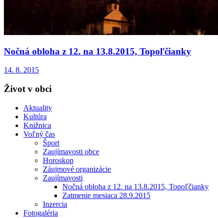
Nočná obloha z 12. na 13.8.2015, Topoľčianky
14. 8. 2015
Život v obci
Aktuality
Kultúra
Knižnica
Voľný čas
Šport
Zaujímavosti obce
Horoskop
Záujmové organizácie
Zaujímavosti
Nočná obloha z 12. na 13.8.2015, Topoľčianky
Zatmenie mesiaca 28.9.2015
Inzercia
Fotogaléria