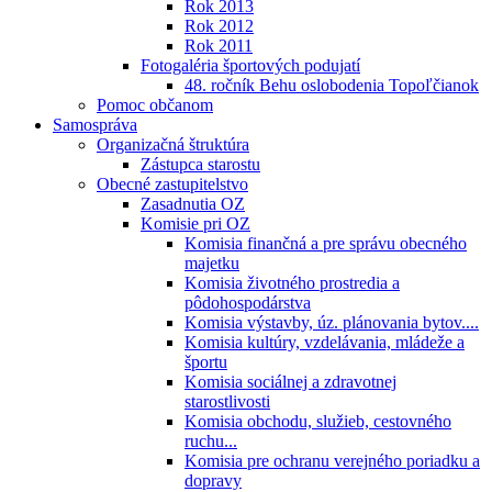
Rok 2013
Rok 2012
Rok 2011
Fotogaléria športových podujatí
48. ročník Behu oslobodenia Topoľčianok
Pomoc občanom
Samospráva
Organizačná štruktúra
Zástupca starostu
Obecné zastupitelstvo
Zasadnutia OZ
Komisie pri OZ
Komisia finančná a pre správu obecného
majetku
Komisia životného prostredia a
pôdohospodárstva
Komisia výstavby, úz. plánovania bytov....
Komisia kultúry, vzdelávania, mládeže a
športu
Komisia sociálnej a zdravotnej
starostlivosti
Komisia obchodu, služieb, cestovného
ruchu...
Komisia pre ochranu verejného poriadku a
dopravy