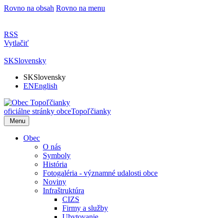
Rovno na obsah
Rovno na menu
RSS
Vytlačiť
SK
Slovensky
SK
Slovensky
EN
English
oficiálne stránky obce
Topoľčianky
Menu
Obec
O nás
Symboly
História
Fotogaléria - významné udalosti obce
Noviny
Infraštruktúra
CIZS
Firmy a služby
Ubytovanie