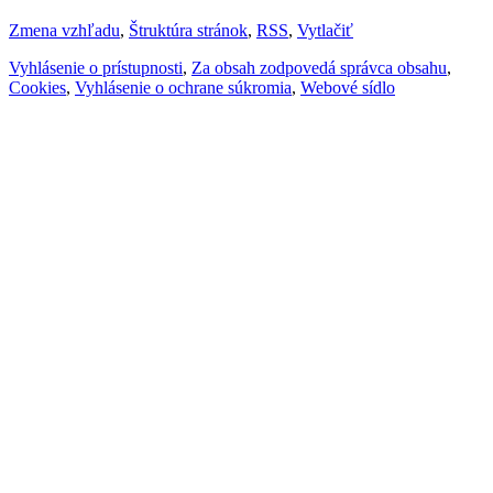
Zmena vzhľadu
,
Štruktúra stránok
,
RSS
,
Vytlačiť
Vyhlásenie o prístupnosti
,
Za obsah zodpovedá správca obsahu
,
Cookies
,
Vyhlásenie o ochrane súkromia
,
Webové sídlo