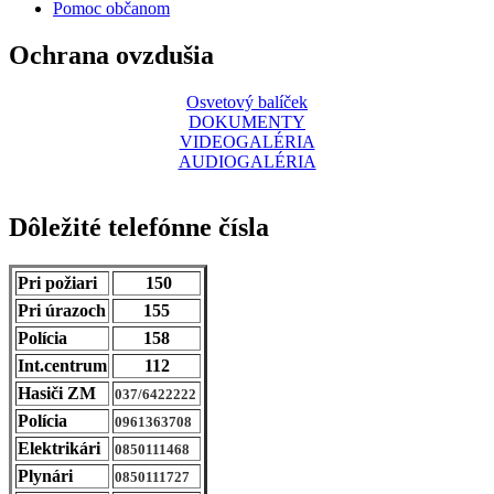
Pomoc občanom
Ochrana ovzdušia
Osvetový balíček
DOKUMENTY
VIDEOGALÉRIA
AUDIOGALÉRIA
Dôležité telefónne čísla
Pri požiari
150
Pri úrazoch
155
Polícia
158
Int.centrum
112
Hasiči ZM
037/6422222
Polícia
0961363708
Elektrikári
0850111468
Plynári
0850111727