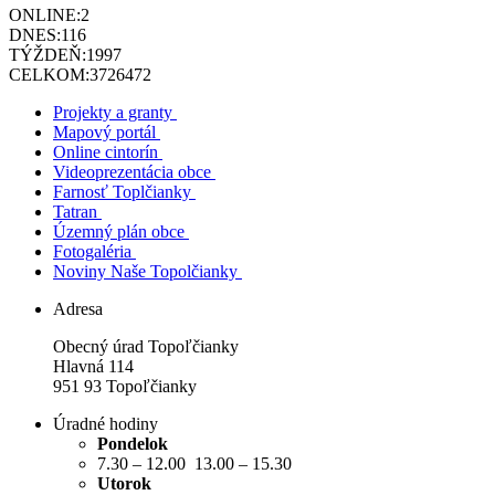
ONLINE:
2
DNES:
116
TÝŽDEŇ:
1997
CELKOM:
3726472
Projekty a granty
Mapový portál
Online cintorín
Videoprezentácia obce
Farnosť Toplčianky
Tatran
Územný plán obce
Fotogaléria
Noviny Naše Topolčianky
Adresa
Obecný úrad Topoľčianky
Hlavná 114
951 93 Topoľčianky
Úradné hodiny
Pondelok
7.30 – 12.00 13.00 – 15.30
Utorok