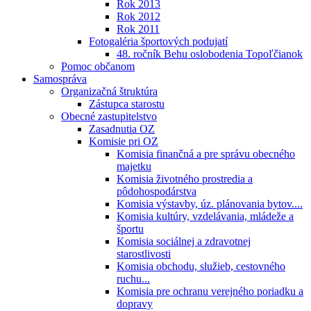
Rok 2013
Rok 2012
Rok 2011
Fotogaléria športových podujatí
48. ročník Behu oslobodenia Topoľčianok
Pomoc občanom
Samospráva
Organizačná štruktúra
Zástupca starostu
Obecné zastupitelstvo
Zasadnutia OZ
Komisie pri OZ
Komisia finančná a pre správu obecného
majetku
Komisia životného prostredia a
pôdohospodárstva
Komisia výstavby, úz. plánovania bytov....
Komisia kultúry, vzdelávania, mládeže a
športu
Komisia sociálnej a zdravotnej
starostlivosti
Komisia obchodu, služieb, cestovného
ruchu...
Komisia pre ochranu verejného poriadku a
dopravy