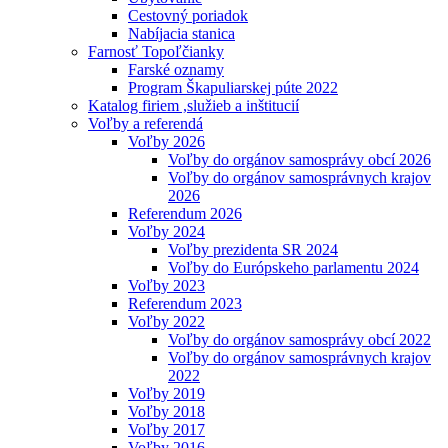
Cestovný poriadok
Nabíjacia stanica
Farnosť Topoľčianky
Farské oznamy
Program Škapuliarskej púte 2022
Katalog firiem ,služieb a inštitucií
Voľby a referendá
Voľby 2026
Voľby do orgánov samosprávy obcí 2026
Voľby do orgánov samosprávnych krajov
2026
Referendum 2026
Voľby 2024
Voľby prezidenta SR 2024
Voľby do Európskeho parlamentu 2024
Voľby 2023
Referendum 2023
Voľby 2022
Voľby do orgánov samosprávy obcí 2022
Voľby do orgánov samosprávnych krajov
2022
Voľby 2019
Voľby 2018
Voľby 2017
Voľby 2016