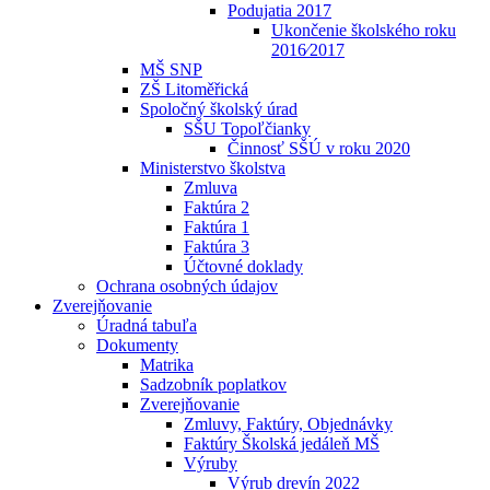
Podujatia 2017
Ukončenie školského roku
2016⁄2017
MŠ SNP
ZŠ Litoměřická
Spoločný školský úrad
SŠU Topoľčianky
Činnosť SŠÚ v roku 2020
Ministerstvo školstva
Zmluva
Faktúra 2
Faktúra 1
Faktúra 3
Účtovné doklady
Ochrana osobných údajov
Zverejňovanie
Úradná tabuľa
Dokumenty
Matrika
Sadzobník poplatkov
Zverejňovanie
Zmluvy, Faktúry, Objednávky
Faktúry Školská jedáleň MŠ
Výruby
Výrub drevín 2022