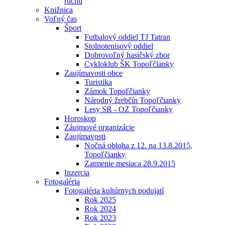
ruchu
Knižnica
Voľný čas
Šport
Futbalový oddiel TJ Tatran
Stolnotenisový oddiel
Dobrovoľný hasičský zbor
Cykloklub ŠK Topoľčianky
Zaujímavosti obce
Turistika
Zámok Topoľčianky
Národný žrebčín Topoľčianky
Lesy SR - OZ Topoľčianky
Horoskop
Záujmové organizácie
Zaujímavosti
Nočná obloha z 12. na 13.8.2015,
Topoľčianky
Zatmenie mesiaca 28.9.2015
Inzercia
Fotogaléria
Fotogaléria kultúrnych podujatí
Rok 2025
Rok 2024
Rok 2023