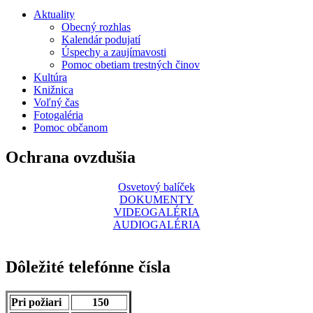
Aktuality
Obecný rozhlas
Kalendár podujatí
Úspechy a zaujímavosti
Pomoc obetiam trestných činov
Kultúra
Knižnica
Voľný čas
Fotogaléria
Pomoc občanom
Ochrana ovzdušia
Osvetový balíček
DOKUMENTY
VIDEOGALÉRIA
AUDIOGALÉRIA
Dôležité telefónne čísla
Pri požiari
150