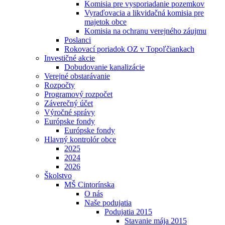
Komisia pre vysporiadanie pozemkov
Vyraďovacia a likvidačná komisia pre
majetok obce
Komisia na ochranu verejného záujmu
Poslanci
Rokovací poriadok OZ v Topoľčiankach
Investičné akcie
Dobudovanie kanalizácie
Verejné obstarávanie
Rozpočty
Programový rozpočet
Záverečný účet
Výročné správy
Európske fondy
Európske fondy
Hlavný kontrolór obce
2025
2024
2026
Školstvo
MŠ Cintorínska
O nás
Naše podujatia
Podujatia 2015
Stavanie mája 2015