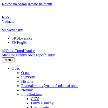
Rovno na obsah
Rovno na menu
RSS
Vytlačiť
SK
Slovensky
SK
Slovensky
EN
English
oficiálne stránky obce
Topoľčianky
Menu
Obec
O nás
Symboly
História
Fotogaléria - významné udalosti obce
Noviny
Infraštruktúra
CIZS
Firmy a služby
Ubytovanie