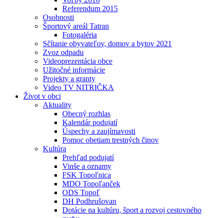
Referendum 2015
Osobnosti
Športový areál Tatran
Fotogaléria
Sčítanie obyvateľov, domov a bytov 2021
Zvoz odpadu
Videoprezentácia obce
Užitočné informácie
Projekty a granty
Video TV NITRIČKA
Život v obci
Aktuality
Obecný rozhlas
Kalendár podujatí
Úspechy a zaujímavosti
Pomoc obetiam trestných činov
Kultúra
Prehľad podujatí
Vinše a oznamy
FSK Topoľnica
MDO Topoľanček
ODS Topoľ
DH Podhrušovan
Dotácie na kultúru, šport a rozvoj cestovného