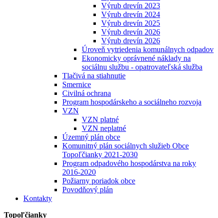
Výrub drevín 2023
Výrub drevín 2024
Výrub drevín 2025
Výrub drevín 2026
Výrub drevín 2026
Úroveň vytriedenia komunálnych odpadov
Ekonomicky oprávnené náklady na
sociálnu službu - opatrovateľská služba
Tlačivá na stiahnutie
Smernice
Civilná ochrana
Program hospodárskeho a sociálneho rozvoja
VZN
VZN platné
VZN neplatné
Územný plán obce
Komunitný plán sociálnych služieb Obce
Topoľčianky 2021-2030
Program odpadového hospodárstva na roky
2016-2020
Požiarny poriadok obce
Povodňový plán
Kontakty
Topoľčianky