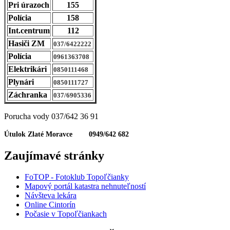
Pri úrazoch
155
Polícia
158
Int.centrum
112
Hasiči ZM
037/6422222
Polícia
0961363708
Elektrikári
0850111468
Plynári
0850111727
Záchranka
037/6905336
Porucha vody 037/642 36 91
Útulok Zlaté Moravce 0949/642 682
Zaujímavé stránky
FoTOP - Fotoklub Topoľčianky
Mapový portál katastra nehnuteľností
Návšteva lekára
Online Cintorín
Počasie v Topoľčiankach