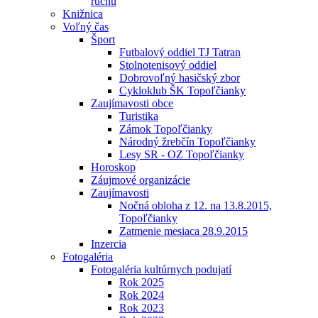
ruchu
Knižnica
Voľný čas
Šport
Futbalový oddiel TJ Tatran
Stolnotenisový oddiel
Dobrovoľný hasičský zbor
Cykloklub ŠK Topoľčianky
Zaujímavosti obce
Turistika
Zámok Topoľčianky
Národný žrebčín Topoľčianky
Lesy SR - OZ Topoľčianky
Horoskop
Záujmové organizácie
Zaujímavosti
Nočná obloha z 12. na 13.8.2015,
Topoľčianky
Zatmenie mesiaca 28.9.2015
Inzercia
Fotogaléria
Fotogaléria kultúrnych podujatí
Rok 2025
Rok 2024
Rok 2023