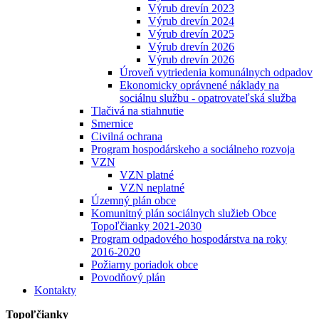
Výrub drevín 2023
Výrub drevín 2024
Výrub drevín 2025
Výrub drevín 2026
Výrub drevín 2026
Úroveň vytriedenia komunálnych odpadov
Ekonomicky oprávnené náklady na
sociálnu službu - opatrovateľská služba
Tlačivá na stiahnutie
Smernice
Civilná ochrana
Program hospodárskeho a sociálneho rozvoja
VZN
VZN platné
VZN neplatné
Územný plán obce
Komunitný plán sociálnych služieb Obce
Topoľčianky 2021-2030
Program odpadového hospodárstva na roky
2016-2020
Požiarny poriadok obce
Povodňový plán
Kontakty
Topoľčianky