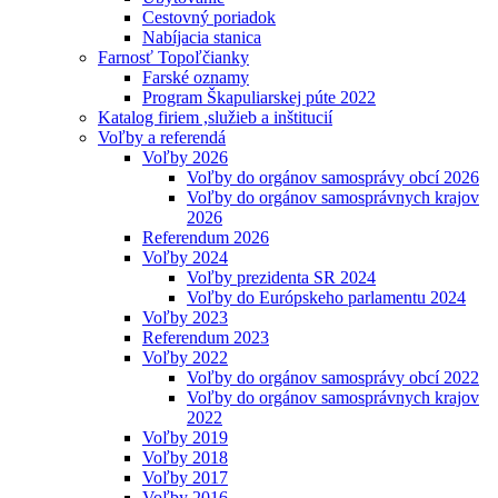
Cestovný poriadok
Nabíjacia stanica
Farnosť Topoľčianky
Farské oznamy
Program Škapuliarskej púte 2022
Katalog firiem ,služieb a inštitucií
Voľby a referendá
Voľby 2026
Voľby do orgánov samosprávy obcí 2026
Voľby do orgánov samosprávnych krajov
2026
Referendum 2026
Voľby 2024
Voľby prezidenta SR 2024
Voľby do Európskeho parlamentu 2024
Voľby 2023
Referendum 2023
Voľby 2022
Voľby do orgánov samosprávy obcí 2022
Voľby do orgánov samosprávnych krajov
2022
Voľby 2019
Voľby 2018
Voľby 2017
Voľby 2016