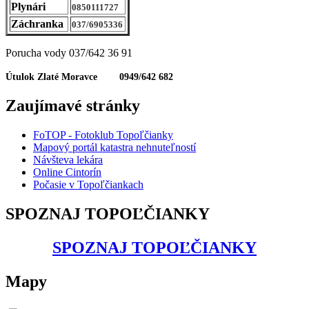
Plynári
0850111727
Záchranka
037/6905336
Porucha vody 037/642 36 91
Útulok Zlaté Moravce 0949/642 682
Zaujímavé stránky
FoTOP - Fotoklub Topoľčianky
Mapový portál katastra nehnuteľností
Návšteva lekára
Online Cintorín
Počasie v Topoľčiankach
SPOZNAJ TOPOĽČIANKY
SPOZNAJ TOPOĽČIANKY
Mapy