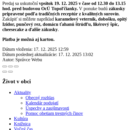
Predaj sa uskutoční
vpsitok 19. 12. 2025 v čase od 12.30 do 13.15
hod. pred budovou OcÚ Topoľčianky.
V ponuke budú
zákusky
pripravené podľa tradičných receptúr z kvalitných surovín
.
Zakúpiť si môžete napríklad
karamelový veterník, dobošku, opitý
Izidor, punčový rez, domácu ťahanú štrúdľu, likérový špic,
cheesecake a ďalšie zákusky
.
Platba je možná aj kartou.
Dátum vloženia:
17. 12. 2025 12:59
Dátum poslednej aktualizácie:
17. 12. 2025 13:02
Autor:
Správce Webu
Život v obci
Aktuality
Obecný rozhlas
Kalendár podujatí
Úspechy a zaujímavosti
Pomoc obetiam trestných činov
Kultúra
Knižnica
Voľný čas