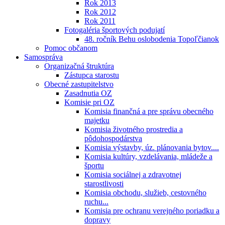
Rok 2013
Rok 2012
Rok 2011
Fotogaléria športových podujatí
48. ročník Behu oslobodenia Topoľčianok
Pomoc občanom
Samospráva
Organizačná štruktúra
Zástupca starostu
Obecné zastupitelstvo
Zasadnutia OZ
Komisie pri OZ
Komisia finančná a pre správu obecného
majetku
Komisia životného prostredia a
pôdohospodárstva
Komisia výstavby, úz. plánovania bytov....
Komisia kultúry, vzdelávania, mládeže a
športu
Komisia sociálnej a zdravotnej
starostlivosti
Komisia obchodu, služieb, cestovného
ruchu...
Komisia pre ochranu verejného poriadku a
dopravy