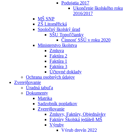
Podujatia 2017
Ukončenie školského roku
2016⁄2017
MŠ SNP
ZŠ Litoměřická
Spoločný školský úrad
SŠU Topoľčianky
Činnosť SŠÚ v roku 2020
Ministerstvo školstva
Zmluva
Faktúra 2
Faktúra 1
Faktúra 3
Účtovné doklady
Ochrana osobných údajov
Zverejňovanie
Úradná tabuľa
Dokumenty
Matrika
Sadzobník poplatkov
Zverejňovanie
Zmluvy, Faktúry, Objednávky
Faktúry Školská jedáleň MŠ
Výruby
Výrub drevín 2022