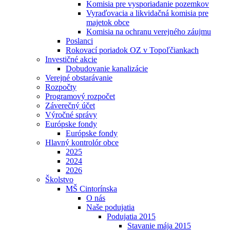
Komisia pre vysporiadanie pozemkov
Vyraďovacia a likvidačná komisia pre
majetok obce
Komisia na ochranu verejného záujmu
Poslanci
Rokovací poriadok OZ v Topoľčiankach
Investičné akcie
Dobudovanie kanalizácie
Verejné obstarávanie
Rozpočty
Programový rozpočet
Záverečný účet
Výročné správy
Európske fondy
Európske fondy
Hlavný kontrolór obce
2025
2024
2026
Školstvo
MŠ Cintorínska
O nás
Naše podujatia
Podujatia 2015
Stavanie mája 2015