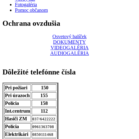
Fotogaléria
Pomoc občanom
Ochrana ovzdušia
Osvetový balíček
DOKUMENTY
VIDEOGALÉRIA
AUDIOGALÉRIA
Dôležité telefónne čísla
Pri požiari
150
Pri úrazoch
155
Polícia
158
Int.centrum
112
Hasiči ZM
037/6422222
Polícia
0961363708
Elektrikári
0850111468