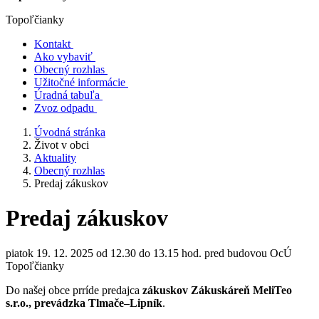
Topoľčianky
Kontakt
Ako vybaviť
Obecný rozhlas
Užitočné informácie
Úradná tabuľa
Zvoz odpadu
Úvodná stránka
Život v obci
Aktuality
Obecný rozhlas
Predaj zákuskov
Predaj zákuskov
piatok 19. 12. 2025 od 12.30 do 13.15 hod. pred budovou OcÚ
Topoľčianky
Do našej obce prríde predajca
zákuskov Zákuskáreň MeliTeo
s.r.o., prevádzka Tlmače–Lipník
.