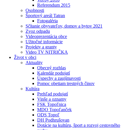
Referendum 2015
Osobnosti
Športový areál Tatran
Fotogaléria
Sčítanie obyvateľov, domov a bytov 2021
Zvoz odpadu
Videoprezentácia obce
Užitočné informácie
Projekty a granty
Video TV NITRIČKA
Život v obci
Aktuality
Obecný rozhlas
Kalendár podujatí
Úspechy a zaujímavosti
Pomoc obetiam trestných činov
Kultúra
Prehľad podujatí
Vinše a oznamy
FSK Topoľnica
MDO Topoľanček
ODS Topoľ
DH Podhrušovan
Dotácie na kultúru, šport a rozvoj cestovného