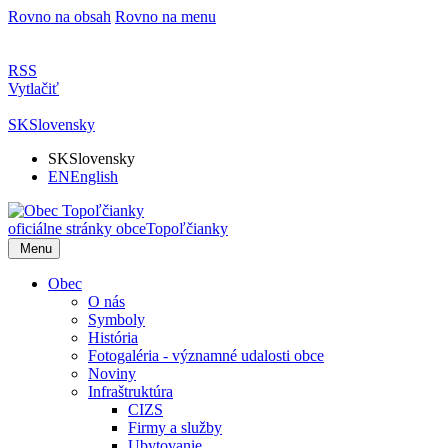
Rovno na obsah
Rovno na menu
RSS
Vytlačiť
SK
Slovensky
SK
Slovensky
EN
English
oficiálne stránky obce
Topoľčianky
Menu
Obec
O nás
Symboly
História
Fotogaléria - významné udalosti obce
Noviny
Infraštruktúra
CIZS
Firmy a služby
Ubytovanie