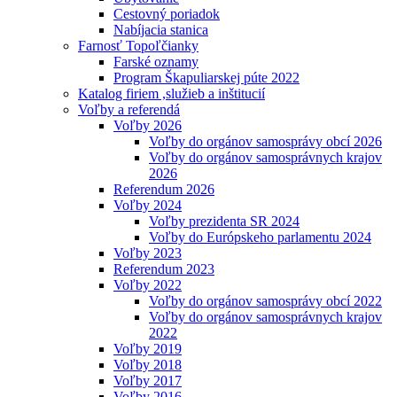
Cestovný poriadok
Nabíjacia stanica
Farnosť Topoľčianky
Farské oznamy
Program Škapuliarskej púte 2022
Katalog firiem ,služieb a inštitucií
Voľby a referendá
Voľby 2026
Voľby do orgánov samosprávy obcí 2026
Voľby do orgánov samosprávnych krajov
2026
Referendum 2026
Voľby 2024
Voľby prezidenta SR 2024
Voľby do Európskeho parlamentu 2024
Voľby 2023
Referendum 2023
Voľby 2022
Voľby do orgánov samosprávy obcí 2022
Voľby do orgánov samosprávnych krajov
2022
Voľby 2019
Voľby 2018
Voľby 2017
Voľby 2016