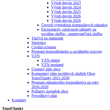
Výrub drevín 2023
Výrub drevín 2024
Výrub drevín 2025
Výrub drevín 2026
Výrub drevín 2026
Úroveň vytriedenia komunálnych odpadov
Ekonomicky oprávnené náklady na
sociálnu službu - opatrovateľská služba
Tlačivá na stiahnutie
Smernice
Civilná ochrana
Program hospodárskeho a sociálneho rozvoja
VZN
VZN platné
VZN neplatné
Územný plán obce
Komunitný plán sociálnych služieb Obce
Topoľčianky 2021-2030
Program odpadového hospodárstva na roky
2016-2020
Požiarny poriadok obce
Povodňový plán
Kontakty
Topoľčianky