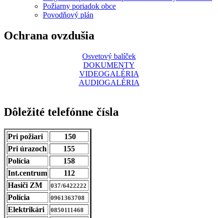
Požiarny poriadok obce
Povodňový plán
Ochrana ovzdušia
Osvetový balíček
DOKUMENTY
VIDEOGALÉRIA
AUDIOGALÉRIA
Dôležité telefónne čísla
Pri požiari
150
Pri úrazoch
155
Polícia
158
Int.centrum
112
Hasiči ZM
037/6422222
Polícia
0961363708
Elektrikári
0850111468