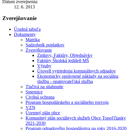
Dátum zverejnenia:
12. 6. 2013
Zverejňovanie
Úradná tabuľa
Dokumenty
Matrika
Sadzobník poplatkov
Zverejňovanie
Zmluvy, Faktúry, Objednávky
Faktúry Školská jedáleň MŠ
Výruby
Úroveň vytriedenia komunálnych odpadov
Ekonomicky oprávnené náklady na sociálnu
službu - opatrovateľská služba
Tlačivá na stiahnutie
Smernice
Civilná ochrana
Program hospodárskeho a sociálneho rozvoja
VZN
Územný plán obce
Komunitný plán sociálnych služieb Obce Topoľčianky
2021-2030
Program odpadového hospodárstva na roky 2016-2020