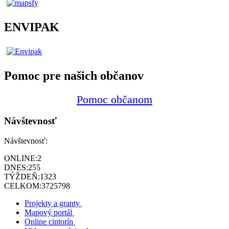
ENVIPAK
Pomoc pre našich občanov
Pomoc občanom
Návštevnosť
Návštevnosť:
ONLINE:
2
DNES:
255
TÝŽDEŇ:
1323
CELKOM:
3725798
Projekty a granty
Mapový portál
Online cintorín