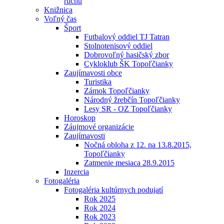
ruchu
Knižnica
Voľný čas
Šport
Futbalový oddiel TJ Tatran
Stolnotenisový oddiel
Dobrovoľný hasičský zbor
Cykloklub ŠK Topoľčianky
Zaujímavosti obce
Turistika
Zámok Topoľčianky
Národný žrebčín Topoľčianky
Lesy SR - OZ Topoľčianky
Horoskop
Záujmové organizácie
Zaujímavosti
Nočná obloha z 12. na 13.8.2015,
Topoľčianky
Zatmenie mesiaca 28.9.2015
Inzercia
Fotogaléria
Fotogaléria kultúrnych podujatí
Rok 2025
Rok 2024
Rok 2023