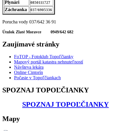
Plynári
0850111727
Záchranka
037/6905336
Porucha vody 037/642 36 91
Útulok Zlaté Moravce 0949/642 682
Zaujímavé stránky
FoTOP - Fotoklub Topoľčianky
Mapový portál katastra nehnuteľností
Návšteva lekára
Online Cintorín
Počasie v Topoľčiankach
SPOZNAJ TOPOĽČIANKY
SPOZNAJ TOPOĽČIANKY
Mapy