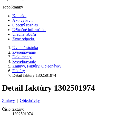
Topoľčianky
Kontakt
Ako vybaviť
Obecný rozhlas
Užitočné informácie
Úradná tabuľa
Zvoz odpadu
Úvodná stránka
Zverejňovanie
Dokumenty
Zverejňovanie
Zmluvy, Faktúry, Objednávky
Faktúry
Detail faktúry 1302501974
Detail faktúry 1302501974
Zmluvy
|
Objednávky
Číslo faktúry:
1302501974