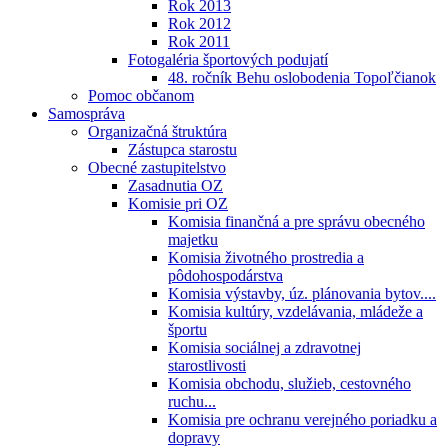
Rok 2013
Rok 2012
Rok 2011
Fotogaléria športových podujatí
48. ročník Behu oslobodenia Topoľčianok
Pomoc občanom
Samospráva
Organizačná štruktúra
Zástupca starostu
Obecné zastupitelstvo
Zasadnutia OZ
Komisie pri OZ
Komisia finančná a pre správu obecného
majetku
Komisia životného prostredia a
pôdohospodárstva
Komisia výstavby, úz. plánovania bytov....
Komisia kultúry, vzdelávania, mládeže a
športu
Komisia sociálnej a zdravotnej
starostlivosti
Komisia obchodu, služieb, cestovného
ruchu...
Komisia pre ochranu verejného poriadku a
dopravy