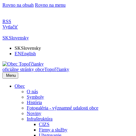
Rovno na obsah
Rovno na menu
RSS
Vytlačiť
SK
Slovensky
SK
Slovensky
EN
English
oficiálne stránky obce
Topoľčianky
Menu
Obec
O nás
Symboly
História
Fotogaléria - významné udalosti obce
Noviny
Infraštruktúra
CIZS
Firmy a služby
Ubytovanie