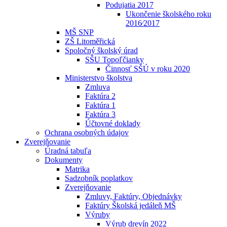
Podujatia 2017
Ukončenie školského roku
2016⁄2017
MŠ SNP
ZŠ Litoměřická
Spoločný školský úrad
SŠU Topoľčianky
Činnosť SŠÚ v roku 2020
Ministerstvo školstva
Zmluva
Faktúra 2
Faktúra 1
Faktúra 3
Účtovné doklady
Ochrana osobných údajov
Zverejňovanie
Úradná tabuľa
Dokumenty
Matrika
Sadzobník poplatkov
Zverejňovanie
Zmluvy, Faktúry, Objednávky
Faktúry Školská jedáleň MŠ
Výruby
Výrub drevín 2022