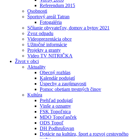
Referendum 2015
Osobnosti
Športový areál Tatran
Fotogaléria
Sčítanie obyvateľov, domov a bytov 2021
Zvoz odpadu
Videoprezentácia obce
Užitočné informácie
Projekty a granty
Video TV NITRIČKA
Život v obci
Aktuality
Obecný rozhlas
Kalendár podujatí
Úspechy a zaujímavosti
Pomoc obetiam trestných činov
Kultúra
Prehľad podujatí
Vinše a oznamy
FSK Topoľnica
MDO Topoľanček
ODS Topoľ
DH Podhrušovan
Dotácie na kultúru, šport a rozvoj cestovného