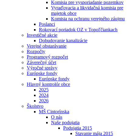
Komisia pre vysporiadanie pozemkov
Vyraďovacia a likvidačná komisia pre
majetok obce
Komisia na ochranu verejného záujmu
Poslanci
Rokovací poriadok OZ v Topoľčiankach
Investičné akcie
Dobudovanie kanalizácie
Verejné obstarávanie
Rozpočty
Programový rozpočet
Záverečný účet
Výročné správy
Európske fondy
Európske fondy
Hlavný kontrolór obce
2025
2024
2026
Školstvo
MŠ Cintorínska
O nás
Naše podujatia
Podujatia 2015
Stavanie mája 2015