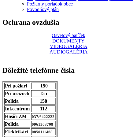
Požiarny poriadok obce
Povodňový plán
Ochrana ovzdušia
Osvetový balíček
DOKUMENTY
VIDEOGALÉRIA
AUDIOGALÉRIA
Dôležité telefónne čísla
Pri požiari
150
Pri úrazoch
155
Polícia
158
Int.centrum
112
Hasiči ZM
037/6422222
Polícia
0961363708
Elektrikári
0850111468