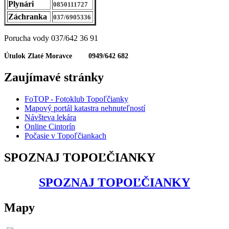
Plynári
0850111727
Záchranka
037/6905336
Porucha vody 037/642 36 91
Útulok Zlaté Moravce 0949/642 682
Zaujímavé stránky
FoTOP - Fotoklub Topoľčianky
Mapový portál katastra nehnuteľností
Návšteva lekára
Online Cintorín
Počasie v Topoľčiankach
SPOZNAJ TOPOĽČIANKY
SPOZNAJ TOPOĽČIANKY
Mapy