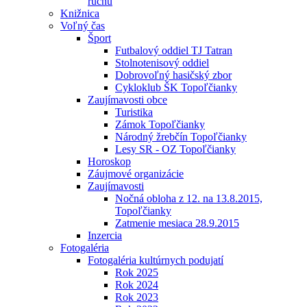
ruchu
Knižnica
Voľný čas
Šport
Futbalový oddiel TJ Tatran
Stolnotenisový oddiel
Dobrovoľný hasičský zbor
Cykloklub ŠK Topoľčianky
Zaujímavosti obce
Turistika
Zámok Topoľčianky
Národný žrebčín Topoľčianky
Lesy SR - OZ Topoľčianky
Horoskop
Záujmové organizácie
Zaujímavosti
Nočná obloha z 12. na 13.8.2015,
Topoľčianky
Zatmenie mesiaca 28.9.2015
Inzercia
Fotogaléria
Fotogaléria kultúrnych podujatí
Rok 2025
Rok 2024
Rok 2023