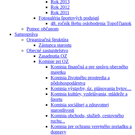
Rok 2013
Rok 2012
Rok 2011
Fotogaléria športových podujatí
48. ročník Behu oslobodenia Topoľčianok
Pomoc občanom
Samospráva
Organizačná štruktúra
Zástupca starostu
Obecné zastupitelstvo
Zasadnutia OZ
Komisie pri OZ
Komisia finančná a pre správu obecného
majetku
Komisia životného prostredia a
pôdohospodárstva
Komisia výstavby, úz. plánovania bytov....
Komisia kultúry, vzdelávania, mládeže a
športu
Komisia sociálnej a zdravotnej
starostlivosti
Komisia obchodu, služieb, cestovného
ruchu...
Komisia pre ochranu verejného poriadku a
dopravy