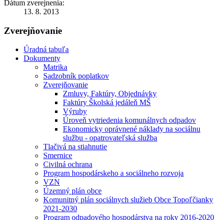
Dátum zverejnenia:
13. 8. 2013
Zverejňovanie
Úradná tabuľa
Dokumenty
Matrika
Sadzobník poplatkov
Zverejňovanie
Zmluvy, Faktúry, Objednávky
Faktúry Školská jedáleň MŠ
Výruby
Úroveň vytriedenia komunálnych odpadov
Ekonomicky oprávnené náklady na sociálnu
službu - opatrovateľská služba
Tlačivá na stiahnutie
Smernice
Civilná ochrana
Program hospodárskeho a sociálneho rozvoja
VZN
Územný plán obce
Komunitný plán sociálnych služieb Obce Topoľčianky
2021-2030
Program odpadového hospodárstva na roky 2016-2020