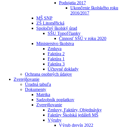
Podujatia 2017
Ukončenie školského roku
2016⁄2017
MŠ SNP
ZŠ Litoměřická
Spoločný školský úrad
SŠU Topoľčianky
Činnosť SŠÚ v roku 2020
Ministerstvo školstva
Zmluva
Faktúra 2
Faktúra 1
Faktúra 3
Účtovné doklady
Ochrana osobných údajov
Zverejňovanie
Úradná tabuľa
Dokumenty
Matrika
Sadzobník poplatkov
Zverejňovanie
Zmluvy, Faktúry, Objednávky
Faktúry Školská jedáleň MŠ
Výruby
Výrub drevín 2022