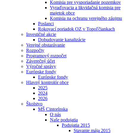
Komisia pre vysporiadanie pozemkov
Vyraďovacia a likvidačná komisia pre
majetok obce
Komisia na ochranu verejného záujmu
Poslanci
Rokovací poriadok OZ v Topoľčiankach
Investičné akcie
Dobudovanie kanalizácie
Verejné obstarávanie
Rozpočty
Programový rozpočet
Záverečný účet
Výročné správy
Európske fondy
Európske fondy
Hlavný kontrolór obce
2025
2024
2026
Školstvo
MŠ Cintorínska
O nás
Naše podujatia
Podujatia 2015
Stavanie mája 2015