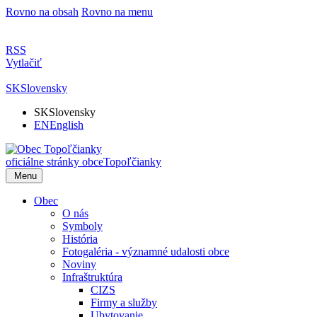
Rovno na obsah
Rovno na menu
RSS
Vytlačiť
SK
Slovensky
SK
Slovensky
EN
English
oficiálne stránky obce
Topoľčianky
Menu
Obec
O nás
Symboly
História
Fotogaléria - významné udalosti obce
Noviny
Infraštruktúra
CIZS
Firmy a služby
Ubytovanie