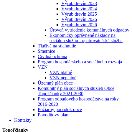
Výrub drevín 2023
Výrub drevín 2024
Výrub drevín 2025
Výrub drevín 2026
Výrub drevín 2026
Úroveň vytriedenia komunálnych odpadov
Ekonomicky oprávnené náklady na
sociálnu službu - opatrovateľská služba
Tlačivá na stiahnutie
Smernice
Civilná ochrana
Program hospodárskeho a sociálneho rozvoja
VZN
VZN platné
VZN neplatné
Územný plán obce
Komunitný plán sociálnych služieb Obce
Topoľčianky 2021-2030
Program odpadového hospodárstva na roky
2016-2020
Požiarny poriadok obce
Povodňový plán
Kontakty
Topoľčianky