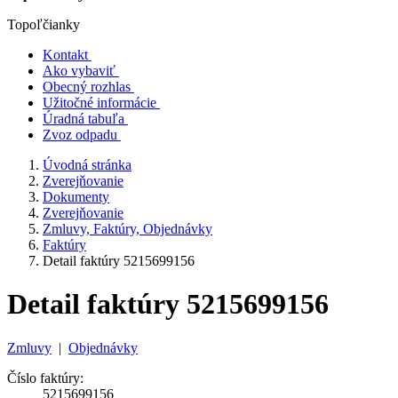
Topoľčianky
Kontakt
Ako vybaviť
Obecný rozhlas
Užitočné informácie
Úradná tabuľa
Zvoz odpadu
Úvodná stránka
Zverejňovanie
Dokumenty
Zverejňovanie
Zmluvy, Faktúry, Objednávky
Faktúry
Detail faktúry 5215699156
Detail faktúry 5215699156
Zmluvy
|
Objednávky
Číslo faktúry:
5215699156