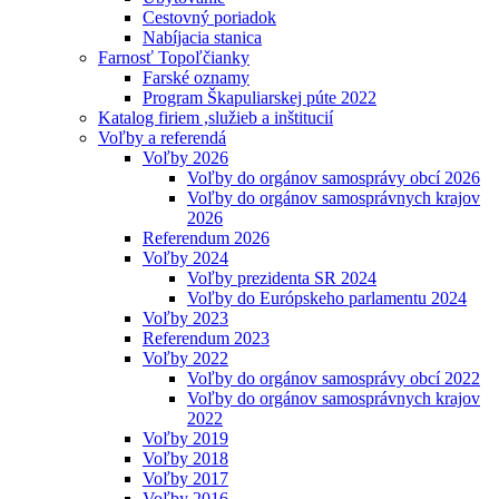
Cestovný poriadok
Nabíjacia stanica
Farnosť Topoľčianky
Farské oznamy
Program Škapuliarskej púte 2022
Katalog firiem ,služieb a inštitucií
Voľby a referendá
Voľby 2026
Voľby do orgánov samosprávy obcí 2026
Voľby do orgánov samosprávnych krajov
2026
Referendum 2026
Voľby 2024
Voľby prezidenta SR 2024
Voľby do Európskeho parlamentu 2024
Voľby 2023
Referendum 2023
Voľby 2022
Voľby do orgánov samosprávy obcí 2022
Voľby do orgánov samosprávnych krajov
2022
Voľby 2019
Voľby 2018
Voľby 2017
Voľby 2016