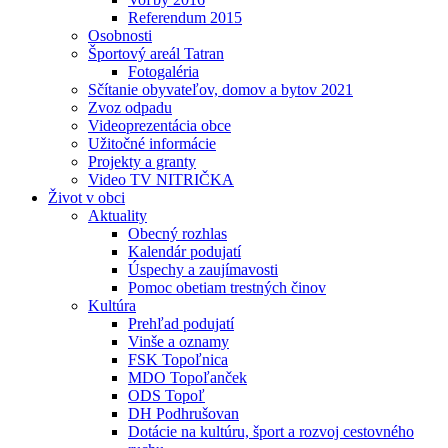
Referendum 2015
Osobnosti
Športový areál Tatran
Fotogaléria
Sčítanie obyvateľov, domov a bytov 2021
Zvoz odpadu
Videoprezentácia obce
Užitočné informácie
Projekty a granty
Video TV NITRIČKA
Život v obci
Aktuality
Obecný rozhlas
Kalendár podujatí
Úspechy a zaujímavosti
Pomoc obetiam trestných činov
Kultúra
Prehľad podujatí
Vinše a oznamy
FSK Topoľnica
MDO Topoľanček
ODS Topoľ
DH Podhrušovan
Dotácie na kultúru, šport a rozvoj cestovného