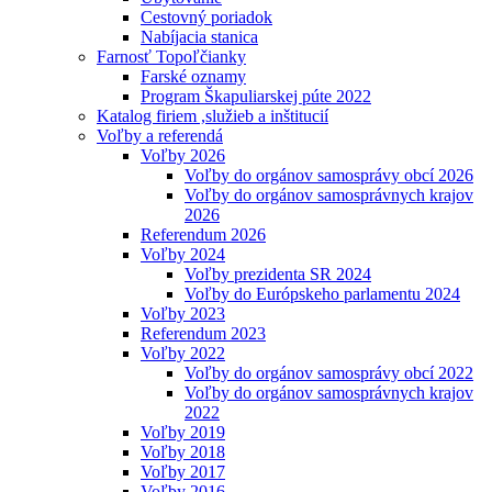
Cestovný poriadok
Nabíjacia stanica
Farnosť Topoľčianky
Farské oznamy
Program Škapuliarskej púte 2022
Katalog firiem ,služieb a inštitucií
Voľby a referendá
Voľby 2026
Voľby do orgánov samosprávy obcí 2026
Voľby do orgánov samosprávnych krajov
2026
Referendum 2026
Voľby 2024
Voľby prezidenta SR 2024
Voľby do Európskeho parlamentu 2024
Voľby 2023
Referendum 2023
Voľby 2022
Voľby do orgánov samosprávy obcí 2022
Voľby do orgánov samosprávnych krajov
2022
Voľby 2019
Voľby 2018
Voľby 2017
Voľby 2016