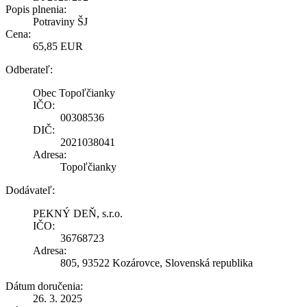
Popis plnenia:
Potraviny ŠJ
Cena:
65,85 EUR
Odberateľ:
Obec Topoľčianky
IČO:
00308536
DIČ:
2021038041
Adresa:
Topoľčianky
Dodávateľ:
PEKNÝ DEŇ, s.r.o.
IČO:
36768723
Adresa:
805, 93522 Kozárovce, Slovenská republika
Dátum doručenia:
26. 3. 2025