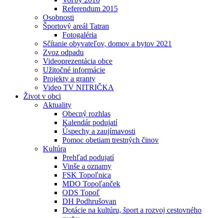
Referendum 2015
Osobnosti
Športový areál Tatran
Fotogaléria
Sčítanie obyvateľov, domov a bytov 2021
Zvoz odpadu
Videoprezentácia obce
Užitočné informácie
Projekty a granty
Video TV NITRIČKA
Život v obci
Aktuality
Obecný rozhlas
Kalendár podujatí
Úspechy a zaujímavosti
Pomoc obetiam trestných činov
Kultúra
Prehľad podujatí
Vinše a oznamy
FSK Topoľnica
MDO Topoľanček
ODS Topoľ
DH Podhrušovan
Dotácie na kultúru, šport a rozvoj cestovného