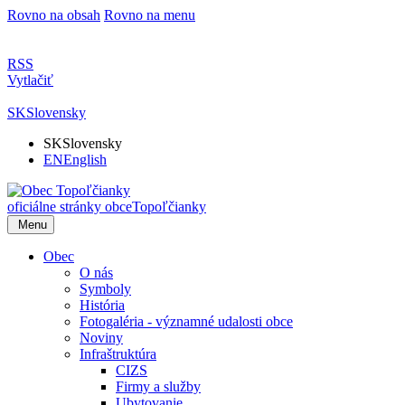
Rovno na obsah
Rovno na menu
RSS
Vytlačiť
SK
Slovensky
SK
Slovensky
EN
English
oficiálne stránky obce
Topoľčianky
Menu
Obec
O nás
Symboly
História
Fotogaléria - významné udalosti obce
Noviny
Infraštruktúra
CIZS
Firmy a služby
Ubytovanie