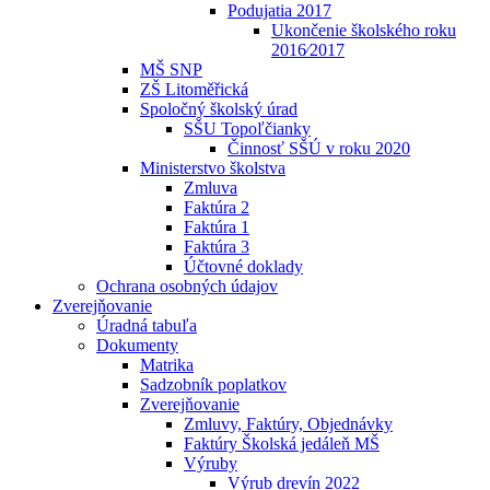
Podujatia 2017
Ukončenie školského roku
2016⁄2017
MŠ SNP
ZŠ Litoměřická
Spoločný školský úrad
SŠU Topoľčianky
Činnosť SŠÚ v roku 2020
Ministerstvo školstva
Zmluva
Faktúra 2
Faktúra 1
Faktúra 3
Účtovné doklady
Ochrana osobných údajov
Zverejňovanie
Úradná tabuľa
Dokumenty
Matrika
Sadzobník poplatkov
Zverejňovanie
Zmluvy, Faktúry, Objednávky
Faktúry Školská jedáleň MŠ
Výruby
Výrub drevín 2022