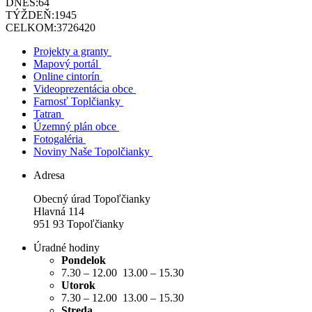
DNES:
64
TÝŽDEŇ:
1945
CELKOM:
3726420
Projekty a granty
Mapový portál
Online cintorín
Videoprezentácia obce
Farnosť Toplčianky
Tatran
Územný plán obce
Fotogaléria
Noviny Naše Topolčianky
Adresa
Obecný úrad Topoľčianky
Hlavná 114
951 93 Topoľčianky
Úradné hodiny
Pondelok
7.30 – 12.00 13.00 – 15.30
Utorok
7.30 – 12.00 13.00 – 15.30
Streda