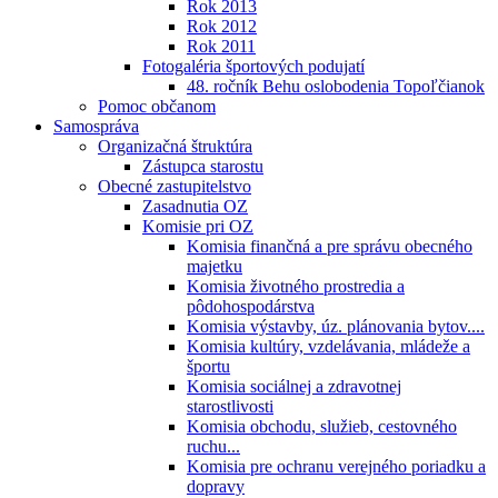
Rok 2013
Rok 2012
Rok 2011
Fotogaléria športových podujatí
48. ročník Behu oslobodenia Topoľčianok
Pomoc občanom
Samospráva
Organizačná štruktúra
Zástupca starostu
Obecné zastupitelstvo
Zasadnutia OZ
Komisie pri OZ
Komisia finančná a pre správu obecného
majetku
Komisia životného prostredia a
pôdohospodárstva
Komisia výstavby, úz. plánovania bytov....
Komisia kultúry, vzdelávania, mládeže a
športu
Komisia sociálnej a zdravotnej
starostlivosti
Komisia obchodu, služieb, cestovného
ruchu...
Komisia pre ochranu verejného poriadku a
dopravy