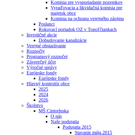
Komisia pre vysporiadanie pozemkov
Vyraďovacia a likvidačná komisia pre
majetok obce
Komisia na ochranu verejného záujmu
Poslanci
Rokovací poriadok OZ v Topoľčiankach
Investičné akcie
Dobudovanie kanalizácie
Verejné obstarávanie
Rozpočty
Programový rozpočet
Záverečný účet
Výročné správy
Európske fondy
Európske fondy
Hlavný kontrolór obce
2025
2024
2026
Školstvo
MŠ Cintorínska
O nás
Naše podujatia
Podujatia 2015
Stavanie mája 2015