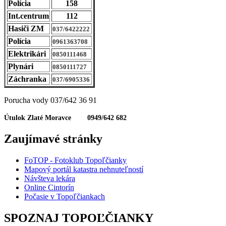
Polícia
158
Int.centrum
112
Hasiči ZM
037/6422222
Polícia
0961363708
Elektrikári
0850111468
Plynári
0850111727
Záchranka
037/6905336
Porucha vody 037/642 36 91
Útulok Zlaté Moravce 0949/642 682
Zaujímavé stránky
FoTOP - Fotoklub Topoľčianky
Mapový portál katastra nehnuteľností
Návšteva lekára
Online Cintorín
Počasie v Topoľčiankach
SPOZNAJ TOPOĽČIANKY