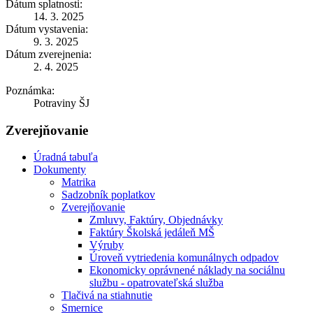
Dátum splatnosti:
14. 3. 2025
Dátum vystavenia:
9. 3. 2025
Dátum zverejnenia:
2. 4. 2025
Poznámka:
Potraviny ŠJ
Zverejňovanie
Úradná tabuľa
Dokumenty
Matrika
Sadzobník poplatkov
Zverejňovanie
Zmluvy, Faktúry, Objednávky
Faktúry Školská jedáleň MŠ
Výruby
Úroveň vytriedenia komunálnych odpadov
Ekonomicky oprávnené náklady na sociálnu
službu - opatrovateľská služba
Tlačivá na stiahnutie
Smernice