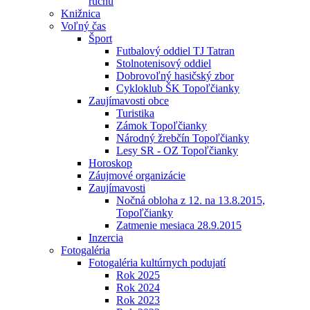
ruchu
Knižnica
Voľný čas
Šport
Futbalový oddiel TJ Tatran
Stolnotenisový oddiel
Dobrovoľný hasičský zbor
Cykloklub ŠK Topoľčianky
Zaujímavosti obce
Turistika
Zámok Topoľčianky
Národný žrebčín Topoľčianky
Lesy SR - OZ Topoľčianky
Horoskop
Záujmové organizácie
Zaujímavosti
Nočná obloha z 12. na 13.8.2015,
Topoľčianky
Zatmenie mesiaca 28.9.2015
Inzercia
Fotogaléria
Fotogaléria kultúrnych podujatí
Rok 2025
Rok 2024
Rok 2023