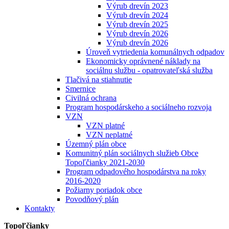
Výrub drevín 2023
Výrub drevín 2024
Výrub drevín 2025
Výrub drevín 2026
Výrub drevín 2026
Úroveň vytriedenia komunálnych odpadov
Ekonomicky oprávnené náklady na
sociálnu službu - opatrovateľská služba
Tlačivá na stiahnutie
Smernice
Civilná ochrana
Program hospodárskeho a sociálneho rozvoja
VZN
VZN platné
VZN neplatné
Územný plán obce
Komunitný plán sociálnych služieb Obce
Topoľčianky 2021-2030
Program odpadového hospodárstva na roky
2016-2020
Požiarny poriadok obce
Povodňový plán
Kontakty
Topoľčianky