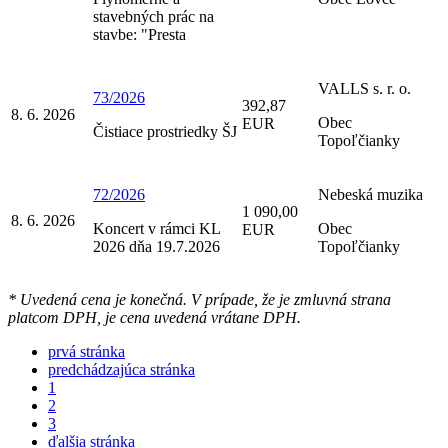
stavebných prác na
stavbe: "Presta
VALLS s. r. o.
73/2026
392,87
8. 6. 2026
Obec
EUR
Čistiace prostriedky ŠJ
Topoľčianky
72/2026
Nebeská muzika
1 090,00
8. 6. 2026
Koncert v rámci KL
Obec
EUR
2026 dňa 19.7.2026
Topoľčianky
* Uvedená cena je konečná. V prípade, že je zmluvná strana
platcom DPH, je cena uvedená vrátane DPH.
prvá stránka
predchádzajúca stránka
1
2
3
ďalšia stránka