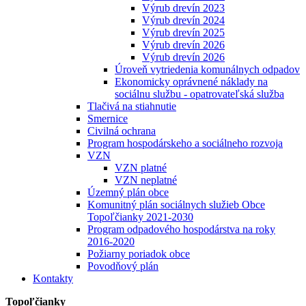
Výrub drevín 2023
Výrub drevín 2024
Výrub drevín 2025
Výrub drevín 2026
Výrub drevín 2026
Úroveň vytriedenia komunálnych odpadov
Ekonomicky oprávnené náklady na
sociálnu službu - opatrovateľská služba
Tlačivá na stiahnutie
Smernice
Civilná ochrana
Program hospodárskeho a sociálneho rozvoja
VZN
VZN platné
VZN neplatné
Územný plán obce
Komunitný plán sociálnych služieb Obce
Topoľčianky 2021-2030
Program odpadového hospodárstva na roky
2016-2020
Požiarny poriadok obce
Povodňový plán
Kontakty
Topoľčianky