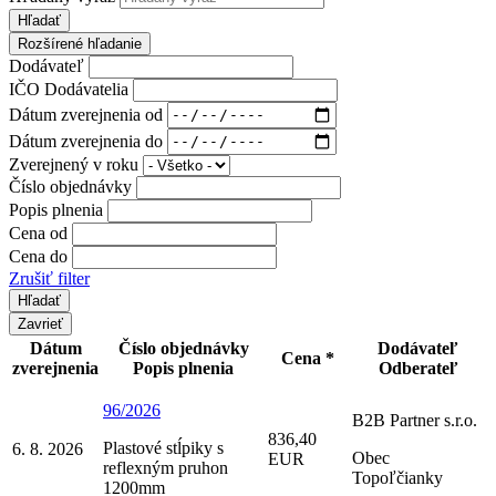
Hľadať
Rozšírené hľadanie
Dodávateľ
IČO Dodávatelia
Dátum zverejnenia od
Dátum zverejnenia do
Zverejnený v roku
Číslo objednávky
Popis plnenia
Cena od
Cena do
Zrušiť filter
Zavrieť
Dátum
Číslo objednávky
Dodávateľ
Cena *
zverejnenia
Popis plnenia
Odberateľ
96/2026
B2B Partner s.r.o.
836,40
Plastové stĺpiky s
6. 8. 2026
Obec
EUR
reflexným pruhon
Topoľčianky
1200mm