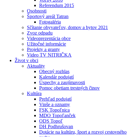
Referendum 2015
Osobnosti
Športový areál Tatran
Fotogaléria
Sčítanie obyvateľov, domov a bytov 2021
Zvoz odpadu
Videoprezentácia obce
Užitočné informácie
Projekty a granty
Video TV NITRIČKA
Život v obci
Aktuality
Obecný rozhlas
Kalendár podujatí
Úspechy a zaujímavosti
Pomoc obetiam trestných činov
Kultúra
Prehľad podujatí
Vinše a oznamy
FSK Topoľnica
MDO Topoľanček
ODS Topoľ
DH Podhrušovan
Dotácie na kultúru, šport a rozvoj cestovného