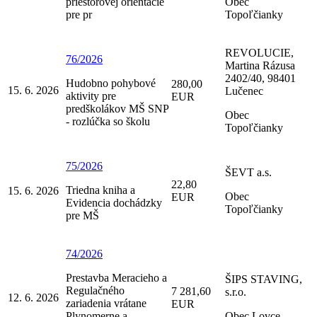
priestorovej orientácie
Obec
pre pr
Topoľčianky
REVOLUCIE,
76/2026
Martina Rázusa
2402/40, 98401
Hudobno pohybové
280,00
15. 6. 2026
Lučenec
aktivity pre
EUR
predškolákov MŠ SNP
Obec
- rozlúčka so školu
Topoľčianky
75/2026
ŠEVT a.s.
22,80
Triedna kniha a
15. 6. 2026
Obec
EUR
Evidencia dochádzky
Topoľčianky
pre MŠ
74/2026
Prestavba Meracieho a
ŠIPS STAVING,
Regulačného
7 281,60
s.r.o.
12. 6. 2026
zariadenia vrátane
EUR
Plynomerne a
Obec Lovce