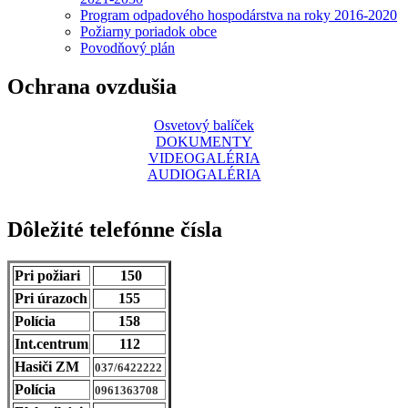
Program odpadového hospodárstva na roky 2016-2020
Požiarny poriadok obce
Povodňový plán
Ochrana ovzdušia
Osvetový balíček
DOKUMENTY
VIDEOGALÉRIA
AUDIOGALÉRIA
Dôležité telefónne čísla
Pri požiari
150
Pri úrazoch
155
Polícia
158
Int.centrum
112
Hasiči ZM
037/6422222
Polícia
0961363708