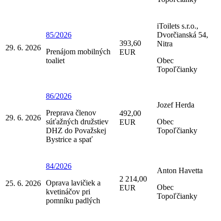
iToilets s.r.o.,
85/2026
Dvorčianská 54,
393,60
Nitra
29. 6. 2026
Prenájom mobilných
EUR
toaliet
Obec
Topoľčianky
86/2026
Jozef Herda
Preprava členov
492,00
29. 6. 2026
súťažných družstiev
Obec
EUR
DHZ do Považskej
Topoľčianky
Bystrice a spať
84/2026
Anton Havetta
2 214,00
Oprava lavičiek a
25. 6. 2026
Obec
EUR
kvetináčov pri
Topoľčianky
pomníku padlých