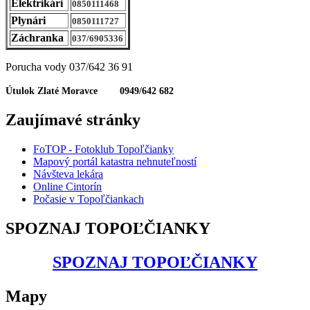
Elektrikári
0850111468
Plynári
0850111727
Záchranka
037/6905336
Porucha vody 037/642 36 91
Útulok Zlaté Moravce 0949/642 682
Zaujímavé stránky
FoTOP - Fotoklub Topoľčianky
Mapový portál katastra nehnuteľností
Návšteva lekára
Online Cintorín
Počasie v Topoľčiankach
SPOZNAJ TOPOĽČIANKY
SPOZNAJ TOPOĽČIANKY
Mapy