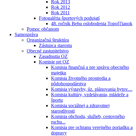
Rok 2013
Rok 2012
Rok 2011
Fotogaléria športových podujatí
48. ročník Behu oslobodenia Topoľčianok
Pomoc občanom
Samospráva
Organizačná štruktúra
Zástupca starostu
Obecné zastupitelstvo
Zasadnutia OZ
Komisie pri OZ
Komisia finančná a pre správu obecného
majetku
Komisia životného prostredia a
pôdohospodárstva
Komisia výstavby, úz. plánovania bytov....
Komisia kultúry, vzdelávania, mládeže a
športu
Komisia sociálnej a zdravotnej
starostlivosti
Komisia obchodu, služieb, cestovného
ruchu...
Komisia pre ochranu verejného poriadku a
dopravy