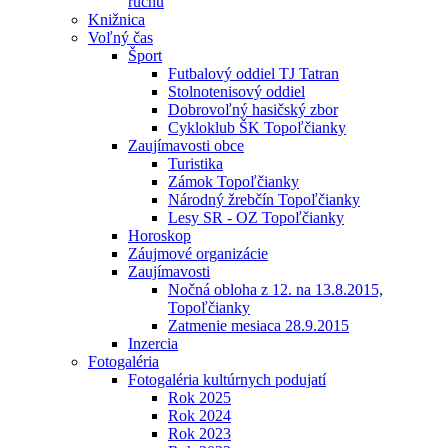
ruchu
Knižnica
Voľný čas
Šport
Futbalový oddiel TJ Tatran
Stolnotenisový oddiel
Dobrovoľný hasičský zbor
Cykloklub ŠK Topoľčianky
Zaujímavosti obce
Turistika
Zámok Topoľčianky
Národný žrebčín Topoľčianky
Lesy SR - OZ Topoľčianky
Horoskop
Záujmové organizácie
Zaujímavosti
Nočná obloha z 12. na 13.8.2015,
Topoľčianky
Zatmenie mesiaca 28.9.2015
Inzercia
Fotogaléria
Fotogaléria kultúrnych podujatí
Rok 2025
Rok 2024
Rok 2023