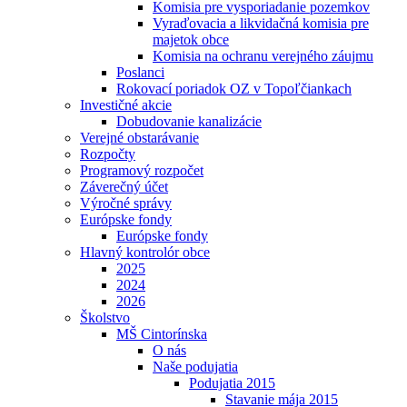
Komisia pre vysporiadanie pozemkov
Vyraďovacia a likvidačná komisia pre
majetok obce
Komisia na ochranu verejného záujmu
Poslanci
Rokovací poriadok OZ v Topoľčiankach
Investičné akcie
Dobudovanie kanalizácie
Verejné obstarávanie
Rozpočty
Programový rozpočet
Záverečný účet
Výročné správy
Európske fondy
Európske fondy
Hlavný kontrolór obce
2025
2024
2026
Školstvo
MŠ Cintorínska
O nás
Naše podujatia
Podujatia 2015
Stavanie mája 2015