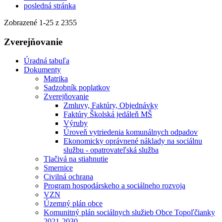
posledná stránka
Zobrazené
1
-
25
z 2355
Zverejňovanie
Úradná tabuľa
Dokumenty
Matrika
Sadzobník poplatkov
Zverejňovanie
Zmluvy, Faktúry, Objednávky
Faktúry Školská jedáleň MŠ
Výruby
Úroveň vytriedenia komunálnych odpadov
Ekonomicky oprávnené náklady na sociálnu
službu - opatrovateľská služba
Tlačivá na stiahnutie
Smernice
Civilná ochrana
Program hospodárskeho a sociálneho rozvoja
VZN
Územný plán obce
Komunitný plán sociálnych služieb Obce Topoľčianky
2021-2030