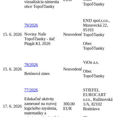
vizualizácia námestia
Topoľčianky
obce Topoľčianky
END spol.s.r.o.,
79/2026
Moravecká 22,
95193
Noviny Naše
15. 6. 2026
Neuvedené
Topoľčianky
Topoľčianky - tlač
Plagát KL 2026
Obec
Topoľčianky
ViOn a.s.
78/2026
15. 6. 2026
Neuvedené
Obec
Betónová zmes
Topoľčianky
77/2026
STIEFEL
EUROCART
Edukačné aktivity
s.r.o., Ružinovská
zamerané na rozvoj
300,00
1/A, 82102
17. 6. 2026
logického myslenia,
EUR
Bratislava
matematiky a