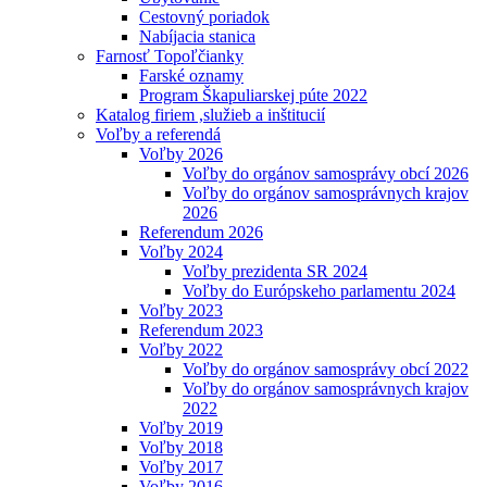
Cestovný poriadok
Nabíjacia stanica
Farnosť Topoľčianky
Farské oznamy
Program Škapuliarskej púte 2022
Katalog firiem ,služieb a inštitucií
Voľby a referendá
Voľby 2026
Voľby do orgánov samosprávy obcí 2026
Voľby do orgánov samosprávnych krajov
2026
Referendum 2026
Voľby 2024
Voľby prezidenta SR 2024
Voľby do Európskeho parlamentu 2024
Voľby 2023
Referendum 2023
Voľby 2022
Voľby do orgánov samosprávy obcí 2022
Voľby do orgánov samosprávnych krajov
2022
Voľby 2019
Voľby 2018
Voľby 2017
Voľby 2016