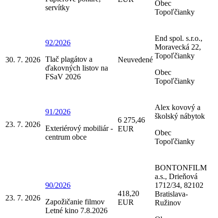
Obec
servítky
Topoľčianky
End spol. s.r.o.,
92/2026
Moravecká 22,
Topoľčianky
Tlač plagátov a
30. 7. 2026
Neuvedené
ďakovných listov na
Obec
FSaV 2026
Topoľčianky
Alex kovový a
91/2026
školský nábytok
6 275,46
23. 7. 2026
Exteriérový mobiliár -
EUR
Obec
centrum obce
Topoľčianky
BONTONFILM
a.s., Drieňová
90/2026
1712/34, 82102
418,20
Bratislava-
23. 7. 2026
Zapožičanie filmov
EUR
Ružinov
Letné kino 7.8.2026