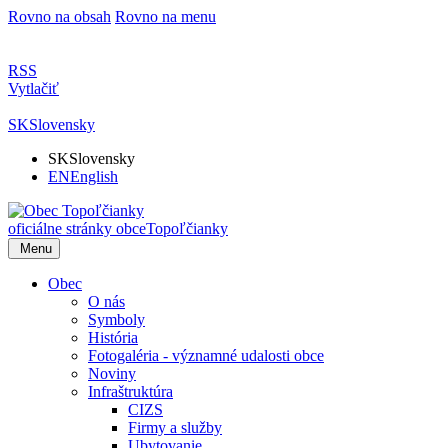
Rovno na obsah
Rovno na menu
RSS
Vytlačiť
SK
Slovensky
SK
Slovensky
EN
English
oficiálne stránky obce
Topoľčianky
Menu
Obec
O nás
Symboly
História
Fotogaléria - významné udalosti obce
Noviny
Infraštruktúra
CIZS
Firmy a služby
Ubytovanie