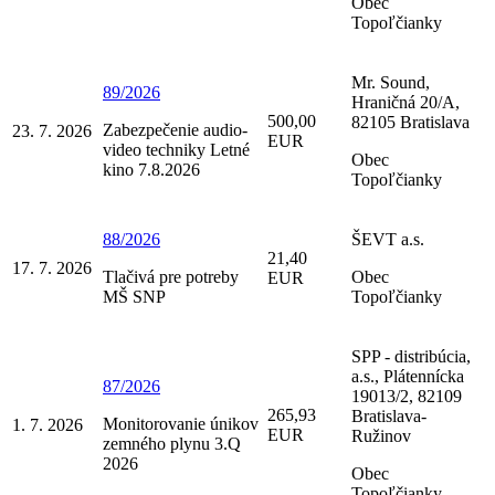
Obec
Topoľčianky
Mr. Sound,
89/2026
Hraničná 20/A,
500,00
82105 Bratislava
Zabezpečenie audio-
23. 7. 2026
EUR
video techniky Letné
Obec
kino 7.8.2026
Topoľčianky
88/2026
ŠEVT a.s.
21,40
17. 7. 2026
Tlačivá pre potreby
Obec
EUR
MŠ SNP
Topoľčianky
SPP - distribúcia,
a.s., Plátennícka
87/2026
19013/2, 82109
265,93
Bratislava-
Monitorovanie únikov
1. 7. 2026
EUR
Ružinov
zemného plynu 3.Q
2026
Obec
Topoľčianky