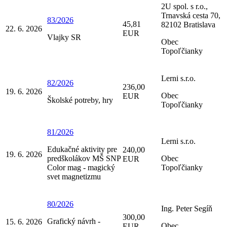
2U spol. s r.o.,
Trnavská cesta 70,
83/2026
45,81
82102 Bratislava
22. 6. 2026
EUR
Vlajky SR
Obec
Topoľčianky
Lerni s.r.o.
82/2026
236,00
19. 6. 2026
Obec
EUR
Školské potreby, hry
Topoľčianky
81/2026
Lerni s.r.o.
Edukačné aktivity pre
240,00
19. 6. 2026
predškolákov MŠ SNP
Obec
EUR
Color mag - magický
Topoľčianky
svet magnetizmu
80/2026
Ing. Peter Segíň
300,00
Grafický návrh -
15. 6. 2026
Obec
EUR