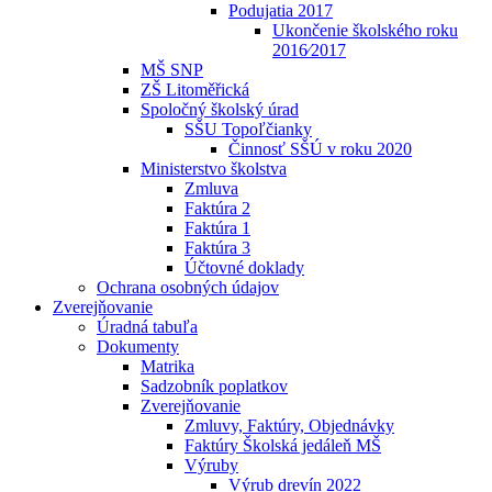
Podujatia 2017
Ukončenie školského roku
2016⁄2017
MŠ SNP
ZŠ Litoměřická
Spoločný školský úrad
SŠU Topoľčianky
Činnosť SŠÚ v roku 2020
Ministerstvo školstva
Zmluva
Faktúra 2
Faktúra 1
Faktúra 3
Účtovné doklady
Ochrana osobných údajov
Zverejňovanie
Úradná tabuľa
Dokumenty
Matrika
Sadzobník poplatkov
Zverejňovanie
Zmluvy, Faktúry, Objednávky
Faktúry Školská jedáleň MŠ
Výruby
Výrub drevín 2022