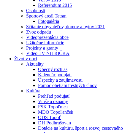
Referendum 2015
Osobnosti
Športový areál Tatran
Fotogaléria
Sčítanie obyvateľov, domov a bytov 2021
Zvoz odpadu
Videoprezentácia obce
Užitočné informácie
Projekty a granty
Video TV NITRIČKA
Život v obci
Aktuality
Obecný rozhlas
Kalendár podujatí
Úspechy a zaujímavosti
Pomoc obetiam trestných činov
Kultúra
Prehľad podujatí
Vinše a oznamy
FSK Topoľnica
MDO Topoľanček
ODS Topoľ
DH Podhrušovan
Dotácie na kultúru, šport a rozvoj cestovného