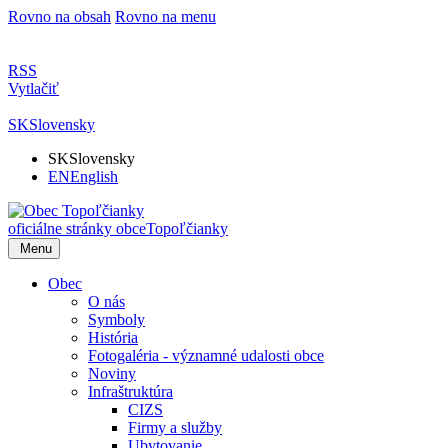
Rovno na obsah
Rovno na menu
RSS
Vytlačiť
SK
Slovensky
SK
Slovensky
EN
English
oficiálne stránky obce
Topoľčianky
Menu
Obec
O nás
Symboly
História
Fotogaléria - významné udalosti obce
Noviny
Infraštruktúra
CIZS
Firmy a služby
Ubytovanie