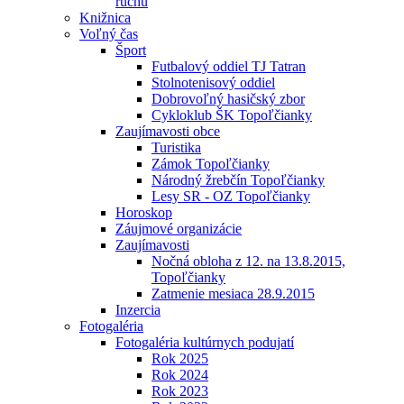
ruchu
Knižnica
Voľný čas
Šport
Futbalový oddiel TJ Tatran
Stolnotenisový oddiel
Dobrovoľný hasičský zbor
Cykloklub ŠK Topoľčianky
Zaujímavosti obce
Turistika
Zámok Topoľčianky
Národný žrebčín Topoľčianky
Lesy SR - OZ Topoľčianky
Horoskop
Záujmové organizácie
Zaujímavosti
Nočná obloha z 12. na 13.8.2015,
Topoľčianky
Zatmenie mesiaca 28.9.2015
Inzercia
Fotogaléria
Fotogaléria kultúrnych podujatí
Rok 2025
Rok 2024
Rok 2023