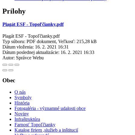
Prílohy
Plagát ESF - Topoľčianky.pdf
Plagát ESF - Topoľčianky.pdf
Typ súboru: PDF dokument, Veľkosť: 215,28 kB
Dátum vloženia:
16. 2. 2021 16:31
Dátum poslednej aktualizácie:
16. 2. 2021 16:33
Autor:
Správce Webu
Obec
O nás
Symboly
História
Fotogaléria - významné udalosti obce
Noviny
Infraštruktúra
Farnosť Topoľčianky
Katalog firiem ,služieb a inštitucií