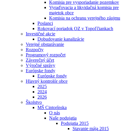
Komisia pre vysporiadanie pozemkov
Vyraďovacia a likvidačná komisia pre
majetok obce
Komisia na ochranu verejného záujmu
Poslanci
Rokovací poriadok OZ v Topoľčiankach
Investičné akcie
Dobudovanie kanalizácie
Verejné obstarávanie
Rozpočty
Programový rozpočet
Záverečný účet
Výročné správy
Európske fondy
Európske fondy
Hlavný kontrolór obce
2025
2024
2026
Školstvo
MŠ Cintorínska
O nás
Naše podujatia
Podujatia 2015
Stavanie mája 2015