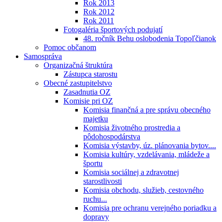
Rok 2013
Rok 2012
Rok 2011
Fotogaléria športových podujatí
48. ročník Behu oslobodenia Topoľčianok
Pomoc občanom
Samospráva
Organizačná štruktúra
Zástupca starostu
Obecné zastupitelstvo
Zasadnutia OZ
Komisie pri OZ
Komisia finančná a pre správu obecného
majetku
Komisia životného prostredia a
pôdohospodárstva
Komisia výstavby, úz. plánovania bytov....
Komisia kultúry, vzdelávania, mládeže a
športu
Komisia sociálnej a zdravotnej
starostlivosti
Komisia obchodu, služieb, cestovného
ruchu...
Komisia pre ochranu verejného poriadku a
dopravy