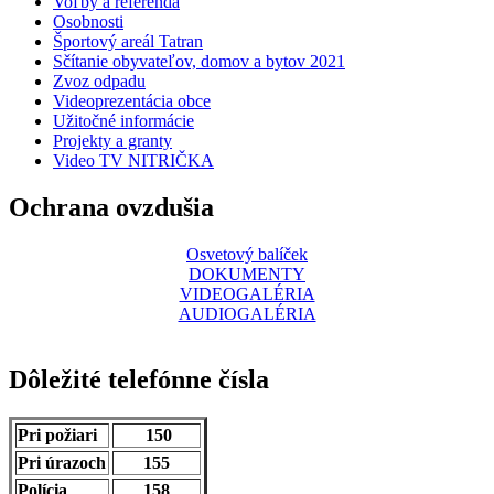
Voľby a referendá
Osobnosti
Športový areál Tatran
Sčítanie obyvateľov, domov a bytov 2021
Zvoz odpadu
Videoprezentácia obce
Užitočné informácie
Projekty a granty
Video TV NITRIČKA
Ochrana ovzdušia
Osvetový balíček
DOKUMENTY
VIDEOGALÉRIA
AUDIOGALÉRIA
Dôležité telefónne čísla
Pri požiari
150
Pri úrazoch
155
Polícia
158