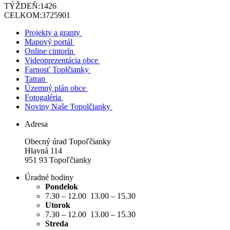
TÝŽDEŇ:
1426
CELKOM:
3725901
Projekty a granty
Mapový portál
Online cintorín
Videoprezentácia obce
Farnosť Toplčianky
Tatran
Územný plán obce
Fotogaléria
Noviny Naše Topolčianky
Adresa
Obecný úrad Topoľčianky
Hlavná 114
951 93 Topoľčianky
Úradné hodiny
Pondelok
7.30 – 12.00 13.00 – 15.30
Utorok
7.30 – 12.00 13.00 – 15.30
Streda