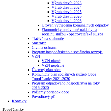
Výrub drevín 2023
Výrub drevín 2024
Výrub drevín 2025
Výrub drevín 2026
Výrub drevín 2026
Úroveň vytriedenia komunálnych odpadov
Ekonomicky oprávnené náklady na
sociálnu službu - opatrovateľská služba
Tlačivá na stiahnutie
Smernice
Civilná ochrana
Program hospodárskeho a sociálneho rozvoja
VZN
VZN platné
VZN neplatné
Územný plán obce
Komunitný plán sociálnych služieb Obce
Topoľčianky 2021-2030
Program odpadového hospodárstva na roky
2016-2020
Požiarny poriadok obce
Povodňový plán
Kontakty
Topoľčianky