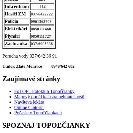
Int.centrum
112
Hasiči ZM
037/6422222
Polícia
0961363708
Elektrikári
0850111468
Plynári
0850111727
Záchranka
037/6905336
Porucha vody 037/642 36 91
Útulok Zlaté Moravce 0949/642 682
Zaujímavé stránky
FoTOP - Fotoklub Topoľčianky
Mapový portál katastra nehnuteľností
Návšteva lekára
Online Cintorín
Počasie v Topoľčiankach
SPOZNAJ TOPOĽČIANKY