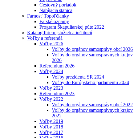
Cestovný poriadok
Nabíjacia stanica
Farnosť Topoľčianky
Farské oznamy
Program Škapuliarskej púte 2022
Katalog firiem ,služieb a inštitucií
Voľby a referendá
Voľby 2026
Voľby do orgánov samosprávy obcí 2026
Voľby do orgánov samosprávnych krajov
2026
Referendum 2026
Voľby 2024
Voľby prezidenta SR 2024
Voľby do Európskeho parlamentu 2024
Voľby 2023
Referendum 2023
Voľby 2022
Voľby do orgánov samosprávy obcí 2022
Voľby do orgánov samosprávnych krajov
2022
Voľby 2019
Voľby 2018
Voľby 2017
Voľby 2016