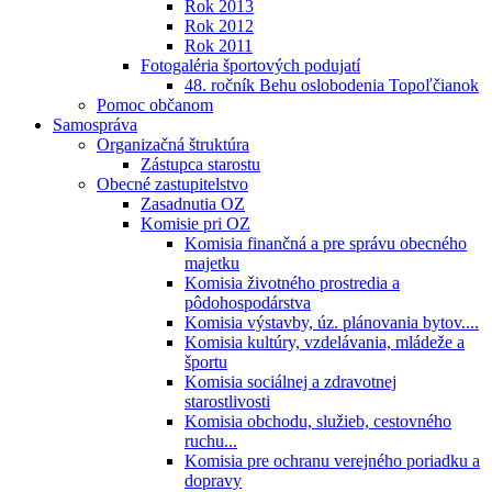
Rok 2013
Rok 2012
Rok 2011
Fotogaléria športových podujatí
48. ročník Behu oslobodenia Topoľčianok
Pomoc občanom
Samospráva
Organizačná štruktúra
Zástupca starostu
Obecné zastupitelstvo
Zasadnutia OZ
Komisie pri OZ
Komisia finančná a pre správu obecného
majetku
Komisia životného prostredia a
pôdohospodárstva
Komisia výstavby, úz. plánovania bytov....
Komisia kultúry, vzdelávania, mládeže a
športu
Komisia sociálnej a zdravotnej
starostlivosti
Komisia obchodu, služieb, cestovného
ruchu...
Komisia pre ochranu verejného poriadku a
dopravy