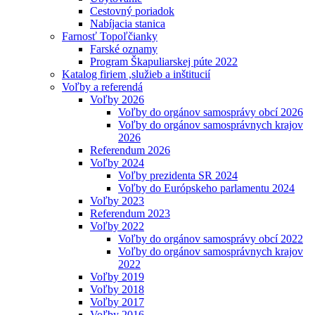
Cestovný poriadok
Nabíjacia stanica
Farnosť Topoľčianky
Farské oznamy
Program Škapuliarskej púte 2022
Katalog firiem ,služieb a inštitucií
Voľby a referendá
Voľby 2026
Voľby do orgánov samosprávy obcí 2026
Voľby do orgánov samosprávnych krajov
2026
Referendum 2026
Voľby 2024
Voľby prezidenta SR 2024
Voľby do Európskeho parlamentu 2024
Voľby 2023
Referendum 2023
Voľby 2022
Voľby do orgánov samosprávy obcí 2022
Voľby do orgánov samosprávnych krajov
2022
Voľby 2019
Voľby 2018
Voľby 2017
Voľby 2016