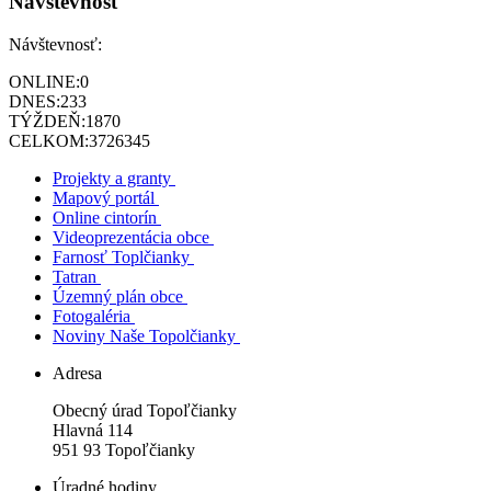
Návštevnosť
Návštevnosť:
ONLINE:
0
DNES:
233
TÝŽDEŇ:
1870
CELKOM:
3726345
Projekty a granty
Mapový portál
Online cintorín
Videoprezentácia obce
Farnosť Toplčianky
Tatran
Územný plán obce
Fotogaléria
Noviny Naše Topolčianky
Adresa
Obecný úrad Topoľčianky
Hlavná 114
951 93 Topoľčianky
Úradné hodiny