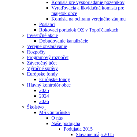
Komisia pre vysporiadanie pozemkov
Vyraďovacia a likvidačná komisia pre
majetok obce
Komisia na ochranu verejného záujmu
Poslanci
Rokovací poriadok OZ v Topoľčiankach
Investičné akcie
Dobudovanie kanalizácie
Verejné obstarávanie
Rozpočty
Programový rozpočet
Záverečný účet
Výročné správy
Európske fondy
Európske fondy
Hlavný kontrolór obce
2025
2024
2026
Školstvo
MŠ Cintorínska
O nás
Naše podujatia
Podujatia 2015
Stavanie mája 2015