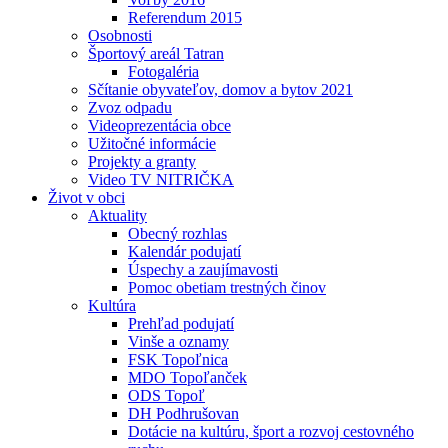
Referendum 2015
Osobnosti
Športový areál Tatran
Fotogaléria
Sčítanie obyvateľov, domov a bytov 2021
Zvoz odpadu
Videoprezentácia obce
Užitočné informácie
Projekty a granty
Video TV NITRIČKA
Život v obci
Aktuality
Obecný rozhlas
Kalendár podujatí
Úspechy a zaujímavosti
Pomoc obetiam trestných činov
Kultúra
Prehľad podujatí
Vinše a oznamy
FSK Topoľnica
MDO Topoľanček
ODS Topoľ
DH Podhrušovan
Dotácie na kultúru, šport a rozvoj cestovného