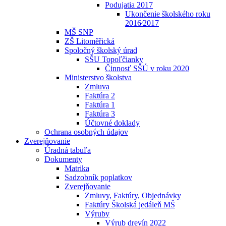
Podujatia 2017
Ukončenie školského roku
2016⁄2017
MŠ SNP
ZŠ Litoměřická
Spoločný školský úrad
SŠU Topoľčianky
Činnosť SŠÚ v roku 2020
Ministerstvo školstva
Zmluva
Faktúra 2
Faktúra 1
Faktúra 3
Účtovné doklady
Ochrana osobných údajov
Zverejňovanie
Úradná tabuľa
Dokumenty
Matrika
Sadzobník poplatkov
Zverejňovanie
Zmluvy, Faktúry, Objednávky
Faktúry Školská jedáleň MŠ
Výruby
Výrub drevín 2022