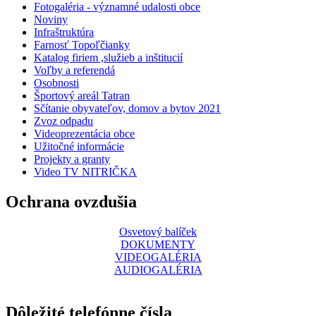
Fotogaléria - významné udalosti obce
Noviny
Infraštruktúra
Farnosť Topoľčianky
Katalog firiem ,služieb a inštitucií
Voľby a referendá
Osobnosti
Športový areál Tatran
Sčítanie obyvateľov, domov a bytov 2021
Zvoz odpadu
Videoprezentácia obce
Užitočné informácie
Projekty a granty
Video TV NITRIČKA
Ochrana ovzdušia
Osvetový balíček
DOKUMENTY
VIDEOGALÉRIA
AUDIOGALÉRIA
Dôležité telefónne čísla