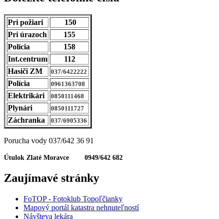
Pri požiari
150
Pri úrazoch
155
Polícia
158
Int.centrum
112
Hasiči ZM
037/6422222
Polícia
0961363708
Elektrikári
0850111468
Plynári
0850111727
Záchranka
037/6905336
Porucha vody 037/642 36 91
Útulok Zlaté Moravce 0949/642 682
Zaujímavé stránky
FoTOP - Fotoklub Topoľčianky
Mapový portál katastra nehnuteľností
Návšteva lekára