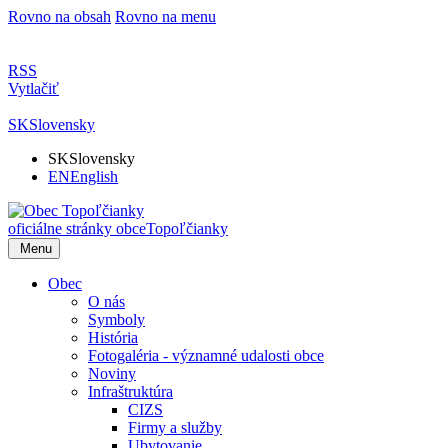
Rovno na obsah
Rovno na menu
RSS
Vytlačiť
SK
Slovensky
SK
Slovensky
EN
English
oficiálne stránky obce
Topoľčianky
Menu
Obec
O nás
Symboly
História
Fotogaléria - významné udalosti obce
Noviny
Infraštruktúra
CIZS
Firmy a služby
Ubytovanie