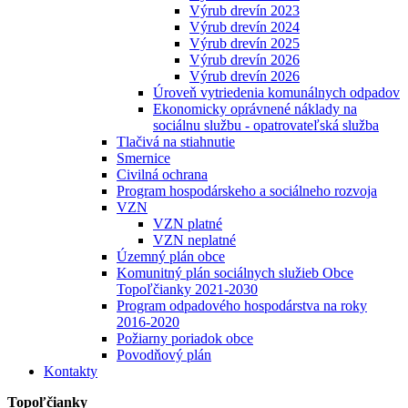
Výrub drevín 2023
Výrub drevín 2024
Výrub drevín 2025
Výrub drevín 2026
Výrub drevín 2026
Úroveň vytriedenia komunálnych odpadov
Ekonomicky oprávnené náklady na
sociálnu službu - opatrovateľská služba
Tlačivá na stiahnutie
Smernice
Civilná ochrana
Program hospodárskeho a sociálneho rozvoja
VZN
VZN platné
VZN neplatné
Územný plán obce
Komunitný plán sociálnych služieb Obce
Topoľčianky 2021-2030
Program odpadového hospodárstva na roky
2016-2020
Požiarny poriadok obce
Povodňový plán
Kontakty
Topoľčianky