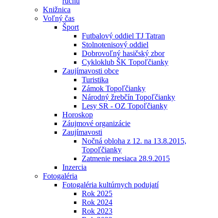
ruchu
Knižnica
Voľný čas
Šport
Futbalový oddiel TJ Tatran
Stolnotenisový oddiel
Dobrovoľný hasičský zbor
Cykloklub ŠK Topoľčianky
Zaujímavosti obce
Turistika
Zámok Topoľčianky
Národný žrebčín Topoľčianky
Lesy SR - OZ Topoľčianky
Horoskop
Záujmové organizácie
Zaujímavosti
Nočná obloha z 12. na 13.8.2015,
Topoľčianky
Zatmenie mesiaca 28.9.2015
Inzercia
Fotogaléria
Fotogaléria kultúrnych podujatí
Rok 2025
Rok 2024
Rok 2023